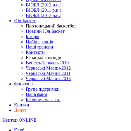
ВЮБЛ (2012 р.н.)
ВЮБЛ (2011 р.н.)
ВЮБЛ (2013 р.н.)
Юн.Баскет
Про юнацький баскетбол
Новини Юн.Баскет
Історія
Набір гравців
Наші тренери
Контакти
Юнацькі команди
Венето-Черкаси-2010
Черкаські Мавпи-2012
Черкаські Мавпи-2011
Черкаські Мавпи-2013
Фан-зона
Група підтримки
Наші фани
Інтернет-магазин
Квитки
Донат
Квитки ONLINE
Клуб