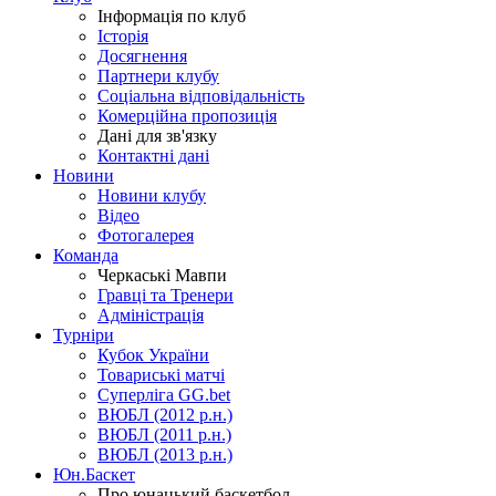
Інформація по клуб
Історія
Досягнення
Партнери клубу
Соціальна відповідальність
Комерційна пропозиція
Дані для зв'язку
Контактні дані
Новини
Новини клубу
Відео
Фотогалерея
Команда
Черкаські Мавпи
Гравці та Тренери
Адміністрація
Турніри
Кубок України
Товариські матчі
Суперліга GG.bet
ВЮБЛ (2012 р.н.)
ВЮБЛ (2011 р.н.)
ВЮБЛ (2013 р.н.)
Юн.Баскет
Про юнацький баскетбол