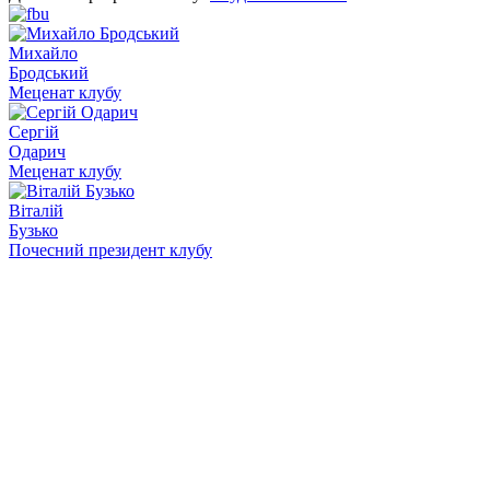
Михайло
Бродський
Меценат клубу
Сергій
Одарич
Меценат клубу
Віталій
Бузько
Почесний президент клубу