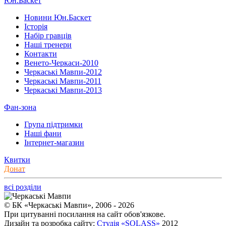
Юн.Баскет
Новини Юн.Баскет
Історія
Набір гравців
Наші тренери
Контакти
Венето-Черкаси-2010
Черкаські Мавпи-2012
Черкаські Мавпи-2011
Черкаські Мавпи-2013
Фан-зона
Група підтримки
Наші фани
Інтернет-магазин
Квитки
Донат
всі розділи
© БК «Черкаські Мавпи», 2006 - 2026
При цитуванні посилання на сайт обов'язкове.
Дизайн та розробка сайту:
Студія «SOLASS»
2012