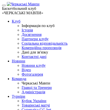
Баскетбольний клуб
«ЧЕРКАСЬКІ МАВПИ»
Клуб
Інформація по клуб
Історія
Досягнення
Партнери клубу
Соціальна відповідальність
Комерційна пропозиція
Дані для зв'язку
Контактні дані
Новини
Новини клубу
Відео
Фотогалерея
Команда
Черкаські Мавпи
Гравці та Тренери
Адміністрація
Турніри
Кубок України
Товариські матчі
Суперліга GG.bet