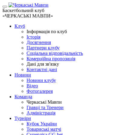
Баскетбольний клуб
«ЧЕРКАСЬКІ МАВПИ»
Клуб
Інформація по клуб
Історія
Досягнення
Партнери клубу
Соціальна відповідальність
Комерційна пропозиція
Дані для зв'язку
Контактні дані
Новини
Новини клубу
Відео
Фотогалерея
Команда
Черкаські Мавпи
Гравці та Тренери
Адміністрація
Турніри
Кубок України
Товариські матчі
Суперліга GG.bet