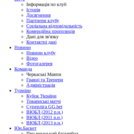
Інформація по клуб
Історія
Досягнення
Партнери клубу
Соціальна відповідальність
Комерційна пропозиція
Дані для зв'язку
Контактні дані
Новини
Новини клубу
Відео
Фотогалерея
Команда
Черкаські Мавпи
Гравці та Тренери
Адміністрація
Турніри
Кубок України
Товариські матчі
Суперліга GG.bet
ВЮБЛ (2012 р.н.)
ВЮБЛ (2011 р.н.)
ВЮБЛ (2013 р.н.)
Юн.Баскет
Про юнацький баскетбол