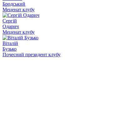
Бродський
Меценат клубу
Сергій
Одарич
Меценат клубу
Віталій
Бузько
Почесний президент клубу