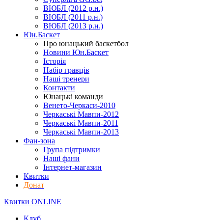
ВЮБЛ (2012 р.н.)
ВЮБЛ (2011 р.н.)
ВЮБЛ (2013 р.н.)
Юн.Баскет
Про юнацький баскетбол
Новини Юн.Баскет
Історія
Набір гравців
Наші тренери
Контакти
Юнацькі команди
Венето-Черкаси-2010
Черкаські Мавпи-2012
Черкаські Мавпи-2011
Черкаські Мавпи-2013
Фан-зона
Група підтримки
Наші фани
Інтернет-магазин
Квитки
Донат
Квитки ONLINE
Клуб