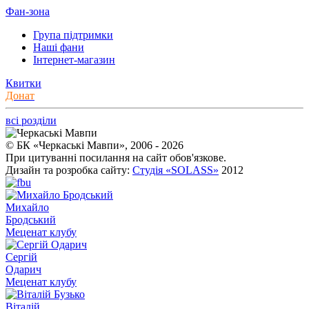
Фан-зона
Група підтримки
Наші фани
Інтернет-магазин
Квитки
Донат
всі розділи
© БК «Черкаські Мавпи», 2006 - 2026
При цитуванні посилання на сайт обов'язкове.
Дизайн та розробка сайту:
Студія «SOLASS»
2012
Михайло
Бродський
Меценат клубу
Сергій
Одарич
Меценат клубу
Віталій