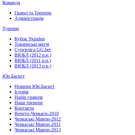
Команда
Гравці та Тренери
Адміністрація
Турніри
Кубок України
Товариські матчі
Суперліга GG.bet
ВЮБЛ (2012 р.н.)
ВЮБЛ (2011 р.н.)
ВЮБЛ (2013 р.н.)
Юн.Баскет
Новини Юн.Баскет
Історія
Набір гравців
Наші тренери
Контакти
Венето-Черкаси-2010
Черкаські Мавпи-2012
Черкаські Мавпи-2011
Черкаські Мавпи-2013