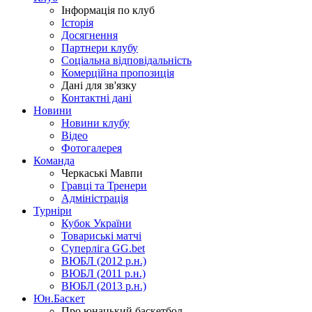
Інформація по клуб
Історія
Досягнення
Партнери клубу
Соціальна відповідальність
Комерційна пропозиція
Дані для зв'язку
Контактні дані
Новини
Новини клубу
Відео
Фотогалерея
Команда
Черкаські Мавпи
Гравці та Тренери
Адміністрація
Турніри
Кубок України
Товариські матчі
Суперліга GG.bet
ВЮБЛ (2012 р.н.)
ВЮБЛ (2011 р.н.)
ВЮБЛ (2013 р.н.)
Юн.Баскет
Про юнацький баскетбол