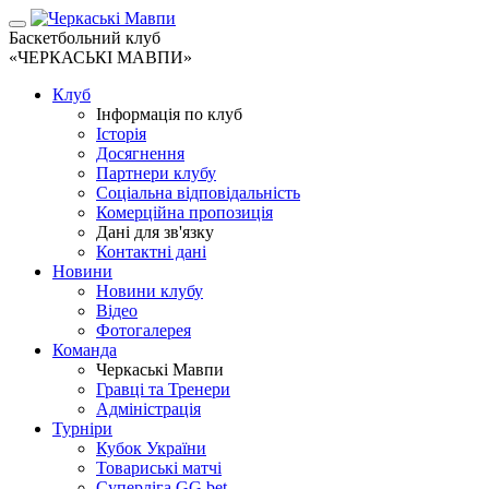
Баскетбольний клуб
«ЧЕРКАСЬКІ МАВПИ»
Клуб
Інформація по клуб
Історія
Досягнення
Партнери клубу
Соціальна відповідальність
Комерційна пропозиція
Дані для зв'язку
Контактні дані
Новини
Новини клубу
Відео
Фотогалерея
Команда
Черкаські Мавпи
Гравці та Тренери
Адміністрація
Турніри
Кубок України
Товариські матчі
Суперліга GG.bet