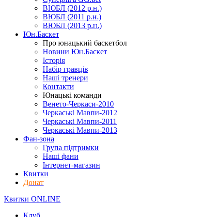
ВЮБЛ (2012 р.н.)
ВЮБЛ (2011 р.н.)
ВЮБЛ (2013 р.н.)
Юн.Баскет
Про юнацький баскетбол
Новини Юн.Баскет
Історія
Набір гравців
Наші тренери
Контакти
Юнацькі команди
Венето-Черкаси-2010
Черкаські Мавпи-2012
Черкаські Мавпи-2011
Черкаські Мавпи-2013
Фан-зона
Група підтримки
Наші фани
Інтернет-магазин
Квитки
Донат
Квитки ONLINE
Клуб