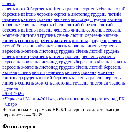
січень
січень
лютий
березень
квітень
травень
серпень
січень
лютий
березень
квітень
червень
серпень
листопад
грудень
лютий
березень
квітень
травень
червень
листопад
грудень
квітень
травень
червень
грудень
січень
лютий
березень
лютий
березень
квітень
травень
червень
липень
серпень
вересень
жовтень
листопад
грудень
січень
лютий
березень
квітень
липень
серпень
вересень
жовтень
листопад
грудень
січень
лютий
березень
квітень
травень
червень
липень
серпень
вересень
жовтень
листопад
грудень
січень
лютий
грудень
січень
лютий
березень
квітень
травень
червень
серпень
вересень
жовтень
листопад
грудень
березень
квітень
травень
вересень
жовтень
листопад
грудень
січень
лютий
березень
квітень
січень
лютий
березень
квітень
травень
жовтень
листопад
грудень
лютий
березень
квітень
травень
червень
липень
серпень
жовтень
листопад
грудень
листопад
травень
грудень
29.01.2026
«Черкаські Мавпи-2011» здобули впевнену перемогу над БК
«Скарб»
Черговий матч в рамках ВЮБЛ завершився для черкасців
перемогою — 98:35
Фотогалерея