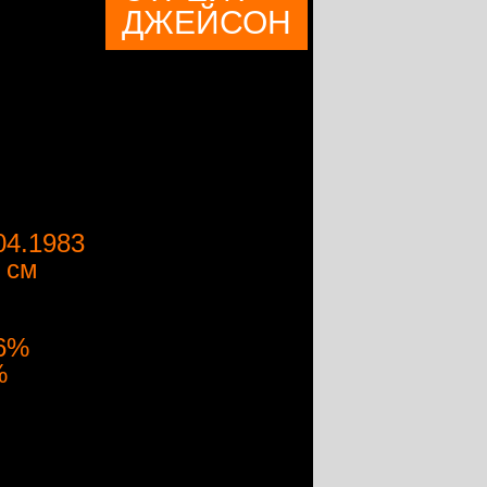
ДЖЕЙСОН
04.1983
 см
.6%
%