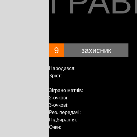
ГРАВ
9
захисник
Народився:
Зріст:
Зіграно матчів:
2-очкові:
3-очкові:
Рез. передачі:
Підбирання:
Очки: