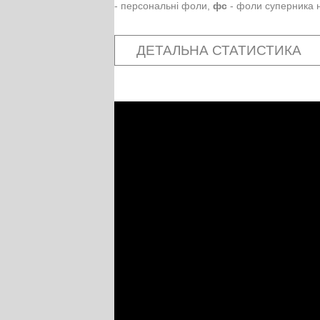
- персональні фоли,
фс
- фоли суперника н
ДЕТАЛЬНА СТАТИСТИКА