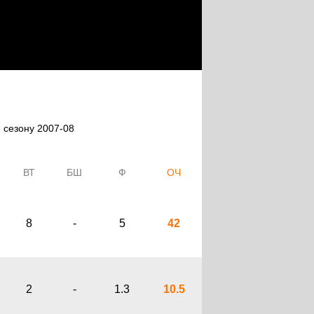
 сезону 2007-08
ВТ
БШ
Ф
ОЧ
8
-
5
42
2
-
1.3
10.5