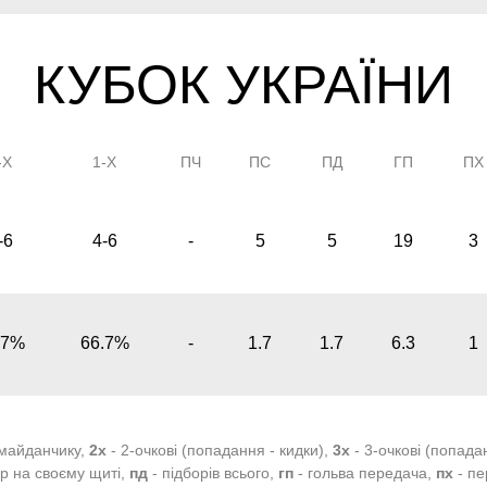
КУБОК УКРАЇНИ
-Х
1-Х
ПЧ
ПС
ПД
ГП
ПХ
-6
4-6
-
5
5
19
3
.7%
66.7%
-
1.7
1.7
6.3
1
 майданчику,
2х
- 2-очкові (попадання - кидки),
3х
- 3-очкові (попада
ір на своєму щиті,
пд
- підборів всього,
гп
- гольва передача,
пх
- пе