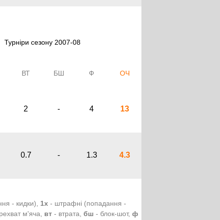
Турніри сезону 2007-08
ВТ
БШ
Ф
ОЧ
2
-
4
13
0.7
-
1.3
4.3
ння - кидки),
1х
- штрафні (попадання -
рехват м'яча,
вт
- втрата,
бш
- блок-шот,
ф