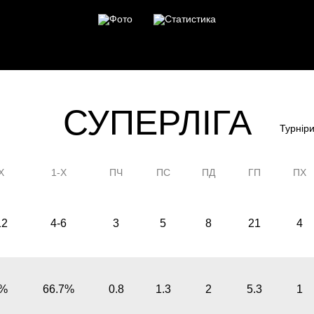
СУПЕРЛІГА
Турніри
Х
1-Х
ПЧ
ПС
ПД
ГП
ПХ
12
4-6
3
5
8
21
4
0%
66.7%
0.8
1.3
2
5.3
1