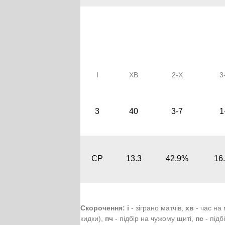
І
ХВ
2-Х
3
3
40
3-7
1
СР
13.3
42.9%
16
Скорочення:
і
- зіграно матчів,
хв
- час на
кидки),
пч
- підбір на чужому щиті,
пс
- підб