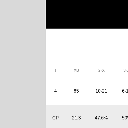
І
ХВ
2-Х
3-
4
85
10-21
6-
СР
21.3
47.6%
5