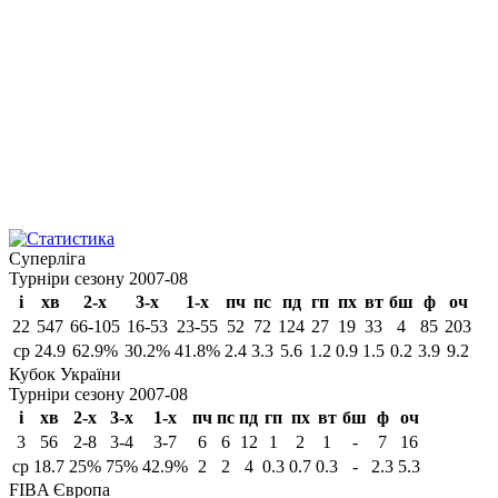
Суперліга
Турніри сезону 2007-08
і
хв
2-х
3-х
1-х
пч
пс
пд
гп
пх
вт
бш
ф
оч
22
547
66-105
16-53
23-55
52
72
124
27
19
33
4
85
203
ср
24.9
62.9%
30.2%
41.8%
2.4
3.3
5.6
1.2
0.9
1.5
0.2
3.9
9.2
Кубок України
Турніри сезону 2007-08
і
хв
2-х
3-х
1-х
пч
пс
пд
гп
пх
вт
бш
ф
оч
3
56
2-8
3-4
3-7
6
6
12
1
2
1
-
7
16
ср
18.7
25%
75%
42.9%
2
2
4
0.3
0.7
0.3
-
2.3
5.3
FIBA Європа