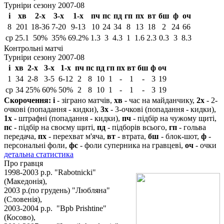
Турніри сезону 2007-08
і
хв
2-х
3-х
1-х
пч
пс
пд
гп
пх
вт
бш
ф
оч
8
201
18-36
7-20
9-13
10
24
34
8
13
18
2
24
66
ср
25.1
50%
35%
69.2%
1.3
3
4.3
1
1.6
2.3
0.3
3
8.3
Контрольні матчі
Турніри сезону 2007-08
і
хв
2-х
3-х
1-х
пч
пс
пд
гп
пх
вт
бш
ф
оч
1
34
2-8
3-5
6-12
2
8
10
1
-
1
-
3
19
ср
34
25%
60%
50%
2
8
10
1
-
1
-
3
19
Скорочення:
і
- зіграно матчів,
хв
- час на майданчику,
2х
- 2-
очкові (попадання - кидки),
3х
- 3-очкові (попадання - кидки),
1х
- штрафні (попадання - кидки),
пч
- підбір на чужому щиті,
пс
- підбір на своєму щиті,
пд
- підборів всього,
гп
- гольва
передача,
пх
- перехват м'яча,
вт
- втрата,
бш
- блок-шот,
ф
-
персональні фоли,
фс
- фоли суперника на гравцеві,
оч
- очки
детальна статистика
Про гравця
1998-2003 р.р. "Rabotnicki"
(Македонія),
2003 р.(по грудень) "Любляна"
(Словенія),
2003-2004 р.р. "Bpb Prishtine"
(Косово),