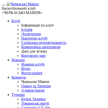
Баскетбольний клуб
«ЧЕРКАСЬКІ МАВПИ»
Клуб
Інформація по клуб
Історія
Досягнення
Партнери клубу
Соціальна відповідальність
Комерційна пропозиція
Дані для зв'язку
Контактні дані
Новини
Новини клубу
Відео
Фотогалерея
Команда
Черкаські Мавпи
Гравці та Тренери
Адміністрація
Турніри
Кубок України
Товариські матчі
Суперліга GG.bet