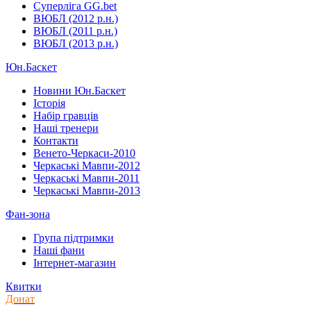
Суперліга GG.bet
ВЮБЛ (2012 р.н.)
ВЮБЛ (2011 р.н.)
ВЮБЛ (2013 р.н.)
Юн.Баскет
Новини Юн.Баскет
Історія
Набір гравців
Наші тренери
Контакти
Венето-Черкаси-2010
Черкаські Мавпи-2012
Черкаські Мавпи-2011
Черкаські Мавпи-2013
Фан-зона
Група підтримки
Наші фани
Інтернет-магазин
Квитки
Донат