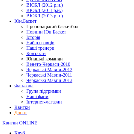
ВЮБЛ (2012 р.н.)
ВЮБЛ (2011 р.н.)
ВЮБЛ (2013 р.н.)
Юн.Баскет
Про юнацький баскетбол
Новини Юн.Баскет
Історія
Набір гравців
Наші тренери
Контакти
Юнацькі команди
Венето-Черкаси-2010
Черкаські Мавпи-2012
Черкаські Мавпи-2011
Черкаські Мавпи-2013
Фан-зона
Група підтримки
Наші фани
Інтернет-магазин
Квитки
Донат
Квитки ONLINE
Клуб