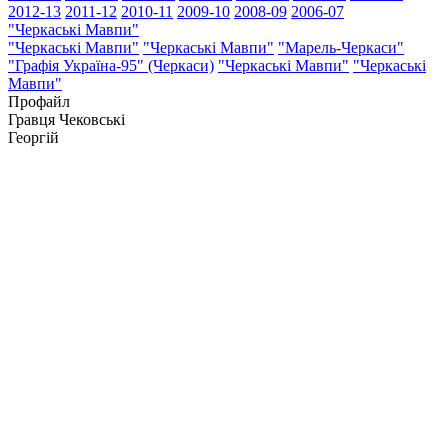
2012-13
2011-12
2010-11
2009-10
2008-09
2006-07
"Черкаські Мавпи"
"Черкаські Мавпи"
"Черкаські Мавпи"
"Марель-Черкаси"
"Графія Україна-95" (Черкаси)
"Черкаські Мавпи"
"Черкаські
Мавпи"
Профайл
Гравця
Чековські
Георгій