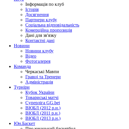
Інформація по клуб
Історія
Досягнення
Партнери клубу
Соціальна відповідальність
Комерційна пропозиція
Дані для зв'язку
Контактні дані
Новини
Новини клубу
Відео
Фотогалерея
Команда
Черкаські Мавпи
Гравці та Тренери
Адміністрація
Турніри
Кубок України
Товариські матчі
Суперліга GG.bet
ВЮБЛ (2012 р.н.)
ВЮБЛ (2011 р.н.)
ВЮБЛ (2013 р.н.)
Юн.Баскет
Про юнацький баскетбол