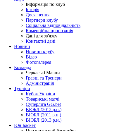
Інформація по клуб
Історія
Досягнення
Партнери клубу
Соціальна відповідальність
Комерційна пропозиція
Дані для зв'язку
Контактні дані
Новини
Новини клубу
Відео
Фотогалерея
Команда
Черкаські Мавпи
Гравці та Тренери
Адміністрація
Турніри
Кубок України
Товариські матчі
Суперліга GG.bet
ВЮБЛ (2012 р.н.)
ВЮБЛ (2011 р.н.)
ВЮБЛ (2013 р.н.)
Юн.Баскет
Про юнацький баскетбол