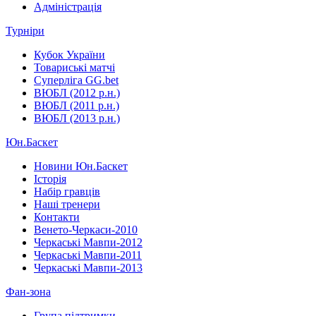
Адміністрація
Турніри
Кубок України
Товариські матчі
Суперліга GG.bet
ВЮБЛ (2012 р.н.)
ВЮБЛ (2011 р.н.)
ВЮБЛ (2013 р.н.)
Юн.Баскет
Новини Юн.Баскет
Історія
Набір гравців
Наші тренери
Контакти
Венето-Черкаси-2010
Черкаські Мавпи-2012
Черкаські Мавпи-2011
Черкаські Мавпи-2013
Фан-зона
Група підтримки