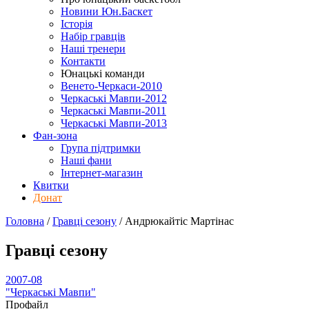
Новини Юн.Баскет
Історія
Набір гравців
Наші тренери
Контакти
Юнацькі команди
Венето-Черкаси-2010
Черкаські Мавпи-2012
Черкаські Мавпи-2011
Черкаські Мавпи-2013
Фан-зона
Група підтримки
Наші фани
Інтернет-магазин
Квитки
Донат
Головна
/
Гравці сезону
/
Андрюкайтіс Мартінас
Гравці сезону
2007-08
"Черкаські Мавпи"
Профайл