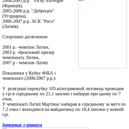
2004-2005 р.р. "Vichy Auvergne"
(Франція),
2005-2006 р.р. "Дебрецен"
(Угорщина),
2006-2007 р.р. АСК "Рига"
(Латвія).
Спортивні досягнення:
2001 р. -чемпіон Литви,
2003 р. -бронзовий призер
чемпіонату Литви,
2007 р - чемпіон Латвії.
Показники у Кубку ФІБА і
чемпіонаті (2006/2007 р.р.):
У розіграші єврокубку 105-кілограмовий литовець проводив
у грі в середньому по 21,1 хвилин і набирав при цьому по 7
очок.
У чемпіонаті Латвії Мартінас набирав в середньому за матч по
7.2 очка і знаходився на майданчику по 18,4 хвилин у кожній
грі.
Інтервью з гравцем