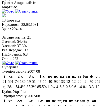
Гравця
Андрюкайтіс
Мартінас
13
форвард
Народився:
28.03.1981
Зріст:
204 см
Зіграно матчів:
21
2-очкові:
54.4%
3-очкові:
37.3%
Рез. передачі:
12
Підбирання:
6.3
Очки:
252
Суперліга
Турніри сезону 2007-08
і
хв
2-х
3-х
1-х
пч
пс
пд
гп
пх
вт
бш
ф
оч
21
591
74-136
19-51
47-55
40
93
133
12
12
29
2
70
252
ср
28.1
54.4%
37.3%
85.5%
1.9
4.4
6.3
0.6
0.6
1.4
0.1
3.3
12
Кубок України
Турніри сезону 2007-08
і
хв
2-х
3-х
1-х
пч
пс
пд
гп
пх
вт
бш
ф
оч