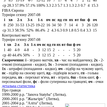
3
85
11-19
4-7
12-12
10
7
17
4
4
7
2
12
46
ср
28.3
57.9%
57.1%
100%
3.3
2.3
5.7
1.3
1.3
2.3
0.7
4
15.3
FIBA Європа
Турніри сезону 2007-08
і
хв
2-х
3-х
1-х
пч
пс
пд
гп
пх
вт
бш
ф
оч
8
250
31-53
13-25
19-22
16
34
50
7
14
4
3
26
120
ср
31.3
58.5%
52%
86.4%
2
4.3
6.3
0.9
1.8
0.5
0.4
3.3
15
Контрольні матчі
Турніри сезону 2007-08
і
хв
2-х
3-х
1-х
пч
пс
пд
гп
пх
вт
бш
ф
оч
1
40
4-9
4-8
-
3
12
15
2
-
-
-
5
20
ср
40
44.4%
50%
-
3
12
15
2
-
-
-
5
20
Скорочення:
і
- зіграно матчів,
хв
- час на майданчику,
2х
- 2-
очкові (попадання - кидки),
3х
- 3-очкові (попадання - кидки),
1х
- штрафні (попадання - кидки),
пч
- підбір на чужому щиті,
пс
- підбір на своєму щиті,
пд
- підборів всього,
гп
- гольва
передача,
пх
- перехват м'яча,
вт
- втрата,
бш
- блок-шот,
ф
-
персональні фоли,
фс
- фоли суперника на гравцеві,
оч
- очки
детальна статистика
Про гравця
1999-2000 р.р. "Janova Statyba" (Литва),
2000-2001 р.р. "Жальгіріс" (Литва),
2001-2004 р.р. "Аліта" (Литва),