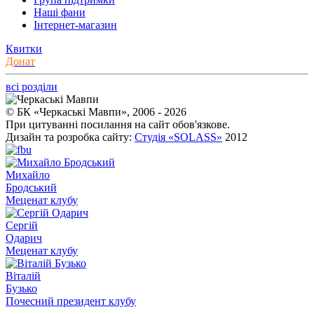
Наші фани
Інтернет-магазин
Квитки
Донат
всі розділи
© БК «Черкаські Мавпи», 2006 - 2026
При цитуванні посилання на сайт обов'язкове.
Дизайн та розробка сайту:
Студія «SOLASS»
2012
Михайло
Бродський
Меценат клубу
Сергій
Одарич
Меценат клубу
Віталій
Бузько
Почесний президент клубу