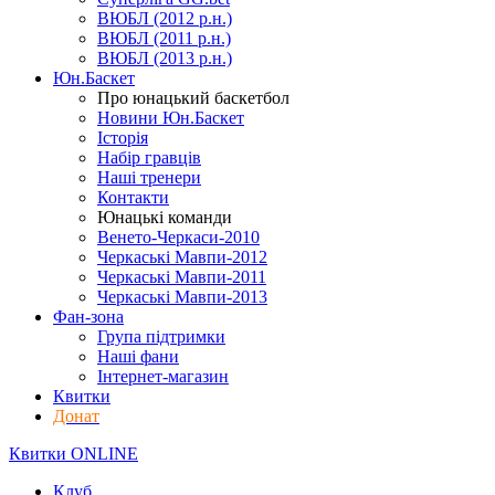
ВЮБЛ (2012 р.н.)
ВЮБЛ (2011 р.н.)
ВЮБЛ (2013 р.н.)
Юн.Баскет
Про юнацький баскетбол
Новини Юн.Баскет
Історія
Набір гравців
Наші тренери
Контакти
Юнацькі команди
Венето-Черкаси-2010
Черкаські Мавпи-2012
Черкаські Мавпи-2011
Черкаські Мавпи-2013
Фан-зона
Група підтримки
Наші фани
Інтернет-магазин
Квитки
Донат
Квитки ONLINE
Клуб