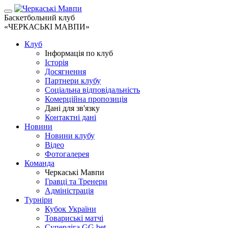
Баскетбольний клуб
«ЧЕРКАСЬКІ МАВПИ»
Клуб
Інформація по клуб
Історія
Досягнення
Партнери клубу
Соціальна відповідальність
Комерційна пропозиція
Дані для зв'язку
Контактні дані
Новини
Новини клубу
Відео
Фотогалерея
Команда
Черкаські Мавпи
Гравці та Тренери
Адміністрація
Турніри
Кубок України
Товариські матчі
Суперліга GG.bet