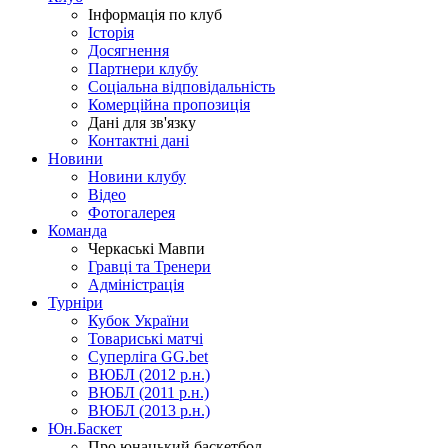
Інформація по клуб
Історія
Досягнення
Партнери клубу
Соціальна відповідальність
Комерційна пропозиція
Дані для зв'язку
Контактні дані
Новини
Новини клубу
Відео
Фотогалерея
Команда
Черкаські Мавпи
Гравці та Тренери
Адміністрація
Турніри
Кубок України
Товариські матчі
Суперліга GG.bet
ВЮБЛ (2012 р.н.)
ВЮБЛ (2011 р.н.)
ВЮБЛ (2013 р.н.)
Юн.Баскет
Про юнацький баскетбол