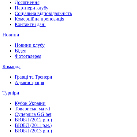
Досягнення
Партнери клубу
Соціальна відповідальність
Комерційна пропозиція
Контактні дані
Новини
Новини клубу
Відео
Фотогалерея
Команда
Гравці та Тренери
Адміністрація
Турніри
Кубок України
Товариські матчі
Суперліга GG.bet
ВЮБЛ (2012 р.н.)
ВЮБЛ (2011 р.н.)
ВЮБЛ (2013 р.н.)