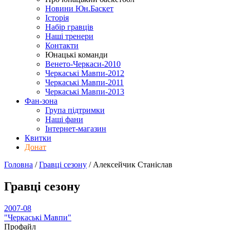
Новини Юн.Баскет
Історія
Набір гравців
Наші тренери
Контакти
Юнацькі команди
Венето-Черкаси-2010
Черкаські Мавпи-2012
Черкаські Мавпи-2011
Черкаські Мавпи-2013
Фан-зона
Група підтримки
Наші фани
Інтернет-магазин
Квитки
Донат
Головна
/
Гравці сезону
/
Алексейчик Станіслав
Гравці сезону
2007-08
"Черкаські Мавпи"
Профайл