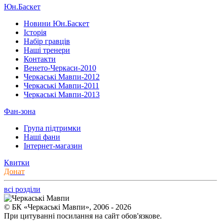
Юн.Баскет
Новини Юн.Баскет
Історія
Набір гравців
Наші тренери
Контакти
Венето-Черкаси-2010
Черкаські Мавпи-2012
Черкаські Мавпи-2011
Черкаські Мавпи-2013
Фан-зона
Група підтримки
Наші фани
Інтернет-магазин
Квитки
Донат
всі розділи
© БК «Черкаські Мавпи», 2006 - 2026
При цитуванні посилання на сайт обов'язкове.