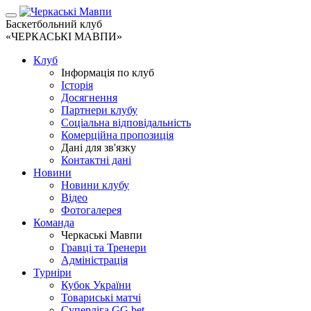
Баскетбольний клуб
«ЧЕРКАСЬКІ МАВПИ»
Клуб
Інформація по клуб
Історія
Досягнення
Партнери клубу
Соціальна відповідальність
Комерційна пропозиція
Дані для зв'язку
Контактні дані
Новини
Новини клубу
Відео
Фотогалерея
Команда
Черкаські Мавпи
Гравці та Тренери
Адміністрація
Турніри
Кубок України
Товариські матчі
Суперліга GG.bet