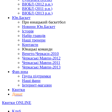
ВЮБЛ (2012 р.н.)
ВЮБЛ (2011 р.н.)
ВЮБЛ (2013 р.н.)
Юн.Баскет
Про юнацький баскетбол
Новини Юн.Баскет
Історія
Набір гравців
Наші тренери
Контакти
Юнацькі команди
Венето-Черкаси-2010
Черкаські Мавпи-2012
Черкаські Мавпи-2011
Черкаські Мавпи-2013
Фан-зона
Група підтримки
Наші фани
Інтернет-магазин
Квитки
Донат
Квитки ONLINE
Клуб