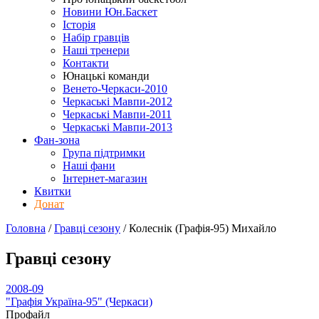
Новини Юн.Баскет
Історія
Набір гравців
Наші тренери
Контакти
Юнацькі команди
Венето-Черкаси-2010
Черкаські Мавпи-2012
Черкаські Мавпи-2011
Черкаські Мавпи-2013
Фан-зона
Група підтримки
Наші фани
Інтернет-магазин
Квитки
Донат
Головна
/
Гравці сезону
/
Колеснік (Графія-95) Михайло
Гравці сезону
2008-09
"Графія Україна-95" (Черкаси)
Профайл