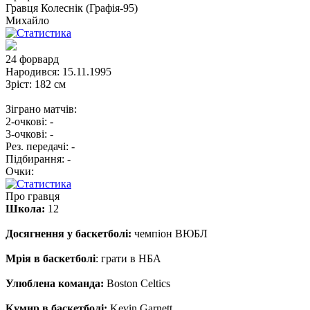
Гравця
Колеснік (Графія-95)
Михайло
24
форвард
Народився:
15.11.1995
Зріст:
182 см
Зіграно матчів:
2-очкові:
-
3-очкові:
-
Рез. передачі:
-
Підбирання:
-
Очки:
Про гравця
Школа:
12
Досягнення у баскетболі:
чемпіон ВЮБЛ
Мрія в баскетболі
: грати в НБА
Улюблена команда:
Boston Celtics
Кумир в баскетболі:
Kevin Garnett