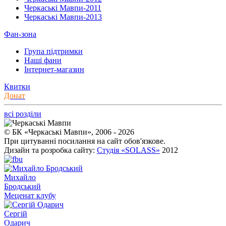
Черкаські Мавпи-2011
Черкаські Мавпи-2013
Фан-зона
Група підтримки
Наші фани
Інтернет-магазин
Квитки
Донат
всі розділи
© БК «Черкаські Мавпи», 2006 - 2026
При цитуванні посилання на сайт обов'язкове.
Дизайн та розробка сайту:
Студія «SOLASS»
2012
Михайло
Бродський
Меценат клубу
Сергій
Одарич