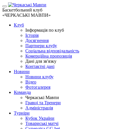
Баскетбольний клуб
«ЧЕРКАСЬКІ МАВПИ»
Клуб
Інформація по клуб
Історія
Досягнення
Партнери клубу
Соціальна відповідальність
Комерційна пропозиція
Дані для зв'язку
Контактні дані
Новини
Новини клубу
Відео
Фотогалерея
Команда
Черкаські Мавпи
Гравці та Тренери
Адміністрація
Турніри
Кубок України
Товариські матчі
Суперліга GG.bet