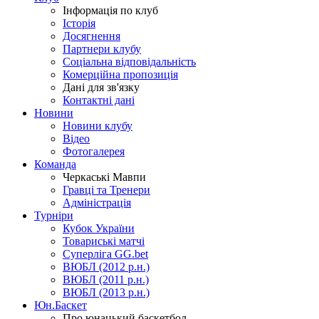
Інформація по клуб
Історія
Досягнення
Партнери клубу
Соціальна відповідальність
Комерційна пропозиція
Дані для зв'язку
Контактні дані
Новини
Новини клубу
Відео
Фотогалерея
Команда
Черкаські Мавпи
Гравці та Тренери
Адміністрація
Турніри
Кубок України
Товариські матчі
Суперліга GG.bet
ВЮБЛ (2012 р.н.)
ВЮБЛ (2011 р.н.)
ВЮБЛ (2013 р.н.)
Юн.Баскет
Про юнацький баскетбол