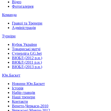
Відео
Фотогалерея
Команда
Гравці та Тренери
Адміністрація
Турніри
Кубок України
Товариські матчі
Суперліга GG.bet
ВЮБЛ (2012 р.н.)
ВЮБЛ (2011 р.н.)
ВЮБЛ (2013 р.н.)
Юн.Баскет
Новини Юн.Баскет
Історія
Набір гравців
Наші тренери
Контакти
Венето-Черкаси-2010
Черкаські Мавпи-2012