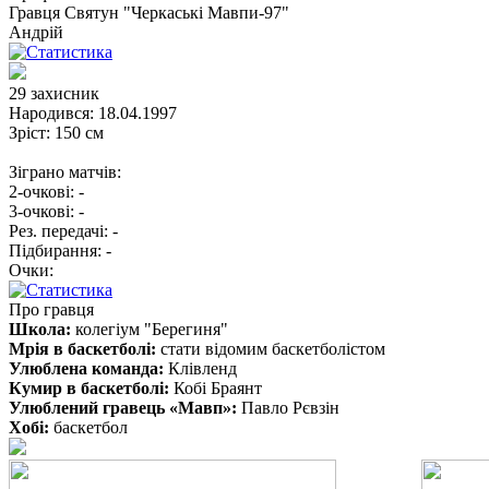
Гравця
Святун "Черкаські Мавпи-97"
Андрій
29
захисник
Народився:
18.04.1997
Зріст:
150 см
Зіграно матчів:
2-очкові:
-
3-очкові:
-
Рез. передачі:
-
Підбирання:
-
Очки:
Про гравця
Школа:
колегіум "Берегиня"
Мрія в баскетболі:
стати відомим баскетболістом
Улюблена команда:
Клівленд
Кумир в баскетболі:
Кобі Браянт
Улюблений гравець «Мавп»:
Павло Рєвзін
Хобі:
баскетбол