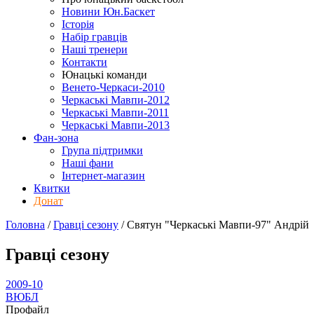
Новини Юн.Баскет
Історія
Набір гравців
Наші тренери
Контакти
Юнацькі команди
Венето-Черкаси-2010
Черкаські Мавпи-2012
Черкаські Мавпи-2011
Черкаські Мавпи-2013
Фан-зона
Група підтримки
Наші фани
Інтернет-магазин
Квитки
Донат
Головна
/
Гравці сезону
/
Святун "Черкаські Мавпи-97" Андрій
Гравці сезону
2009-10
ВЮБЛ
Профайл