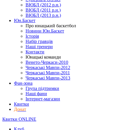
ВЮБЛ (2012 р.н.)
ВЮБЛ (2011 р.н.)
ВЮБЛ (2013 р.н.)
Юн.Баскет
Про юнацький баскетбол
Новини Юн.Баскет
Історія
Набір гравців
Наші тренери
Контакти
Юнацькі команди
Венето-Черкаси-2010
Черкаські Мавпи-2012
Черкаські Мавпи-2011
Черкаські Мавпи-2013
Фан-зона
Група підтримки
Наші фани
Інтернет-магазин
Квитки
Донат
Квитки ONLINE
Клуб