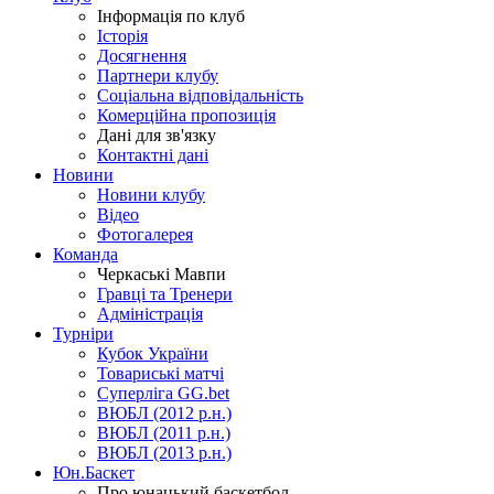
Інформація по клуб
Історія
Досягнення
Партнери клубу
Соціальна відповідальність
Комерційна пропозиція
Дані для зв'язку
Контактні дані
Новини
Новини клубу
Відео
Фотогалерея
Команда
Черкаські Мавпи
Гравці та Тренери
Адміністрація
Турніри
Кубок України
Товариські матчі
Суперліга GG.bet
ВЮБЛ (2012 р.н.)
ВЮБЛ (2011 р.н.)
ВЮБЛ (2013 р.н.)
Юн.Баскет
Про юнацький баскетбол