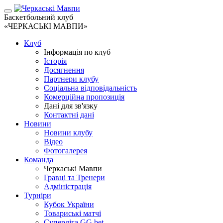
Баскетбольний клуб
«ЧЕРКАСЬКІ МАВПИ»
Клуб
Інформація по клуб
Історія
Досягнення
Партнери клубу
Соціальна відповідальність
Комерційна пропозиція
Дані для зв'язку
Контактні дані
Новини
Новини клубу
Відео
Фотогалерея
Команда
Черкаські Мавпи
Гравці та Тренери
Адміністрація
Турніри
Кубок України
Товариські матчі
Суперліга GG.bet