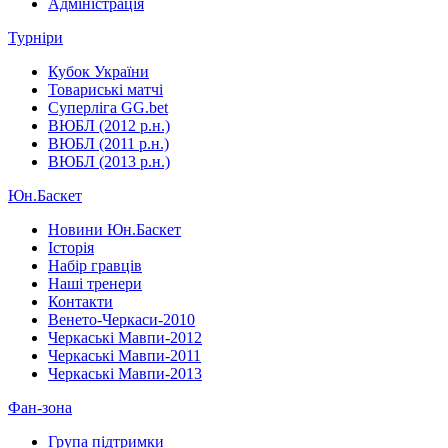
Адміністрація
Турніри
Кубок України
Товариські матчі
Суперліга GG.bet
ВЮБЛ (2012 р.н.)
ВЮБЛ (2011 р.н.)
ВЮБЛ (2013 р.н.)
Юн.Баскет
Новини Юн.Баскет
Історія
Набір гравців
Наші тренери
Контакти
Венето-Черкаси-2010
Черкаські Мавпи-2012
Черкаські Мавпи-2011
Черкаські Мавпи-2013
Фан-зона
Група підтримки