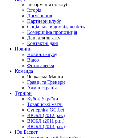
Інформація по клуб
Історія
Досягнення
Партнери клубу
Соціальна відповідальність
Комерційна пропозиція
Дані для зв'язку
Контактні дані
Новини
Новини клубу
Відео
Фотогалерея
Команда
Черкаські Мавпи
Гравці та Тренери
Адміністрація
Турніри
Кубок України
Товариські матчі
Суперліга GG.bet
ВЮБЛ (2012 р.н.)
ВЮБЛ (2011 р.н.)
ВЮБЛ (2013 р.н.)
Юн.Баскет
Про юнацький баскетбол