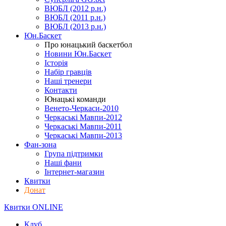
ВЮБЛ (2012 р.н.)
ВЮБЛ (2011 р.н.)
ВЮБЛ (2013 р.н.)
Юн.Баскет
Про юнацький баскетбол
Новини Юн.Баскет
Історія
Набір гравців
Наші тренери
Контакти
Юнацькі команди
Венето-Черкаси-2010
Черкаські Мавпи-2012
Черкаські Мавпи-2011
Черкаські Мавпи-2013
Фан-зона
Група підтримки
Наші фани
Інтернет-магазин
Квитки
Донат
Квитки ONLINE
Клуб