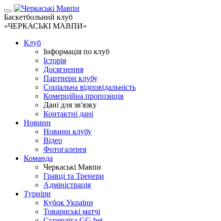
Баскетбольний клуб
«ЧЕРКАСЬКІ МАВПИ»
Клуб
Інформація по клуб
Історія
Досягнення
Партнери клубу
Соціальна відповідальність
Комерційна пропозиція
Дані для зв'язку
Контактні дані
Новини
Новини клубу
Відео
Фотогалерея
Команда
Черкаські Мавпи
Гравці та Тренери
Адміністрація
Турніри
Кубок України
Товариські матчі
Суперліга GG.bet