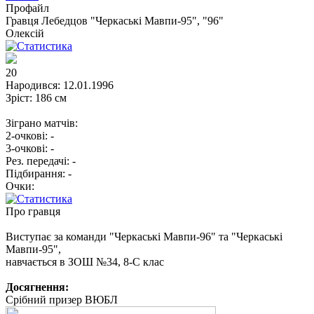
Профайл
Гравця
Лебедцов "Черкаські Мавпи-95", "96"
Олексій
20
Народився:
12.01.1996
Зріст:
186 см
Зіграно матчів:
2-очкові:
-
3-очкові:
-
Рез. передачі:
-
Підбирання:
-
Очки:
Про гравця
Виступає за команди "Черкаські Мавпи-96" та "Черкаські
Мавпи-95",
навчається в ЗОШ №34, 8-С клас
Досягнення:
Срібний призер ВЮБЛ