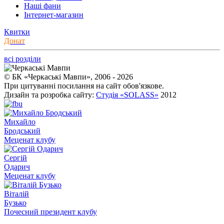
Наші фани
Інтернет-магазин
Квитки
Донат
всі розділи
© БК «Черкаські Мавпи», 2006 - 2026
При цитуванні посилання на сайт обов'язкове.
Дизайн та розробка сайту:
Студія «SOLASS»
2012
Михайло
Бродський
Меценат клубу
Сергій
Одарич
Меценат клубу
Віталій
Бузько
Почесний президент клубу