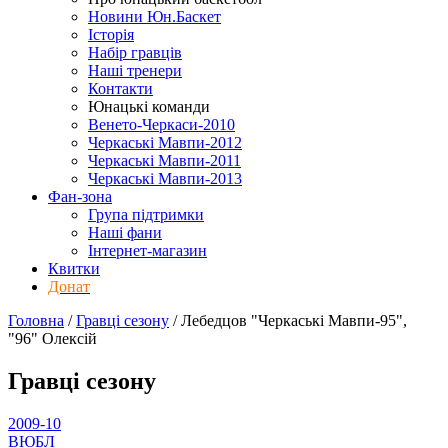
Новини Юн.Баскет
Історія
Набір гравців
Наші тренери
Контакти
Юнацькі команди
Венето-Черкаси-2010
Черкаські Мавпи-2012
Черкаські Мавпи-2011
Черкаські Мавпи-2013
Фан-зона
Група підтримки
Наші фани
Інтернет-магазин
Квитки
Донат
Головна
/
Гравці сезону
/
Лебедцов "Черкаські Мавпи-95",
"96" Олексій
Гравці сезону
2009-10
ВЮБЛ