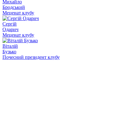
Михайло
Бродський
Меценат клубу
Сергій
Одарич
Меценат клубу
Віталій
Бузько
Почесний президент клубу