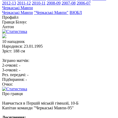
2012-13
2011-12
2010-11
2008-09
2007-08
2006-07
Черкаські Мавпи
Черкаські Мавпи
"Черкаські Мавпи"
ВЮБЛ
Профайл
Гравця
Білоус
Антон
10
нападник
Народився:
23.01.1995
Зріст:
188 см
Зіграно матчів:
2-очкові:
-
3-очкові:
-
Рез. передачі:
-
Підбирання:
-
Очки:
Про гравця
Навчається в Першій міській гімназії, 10-Б
Капітан команди "Черкаські Мавпи-95"
Досягнення: