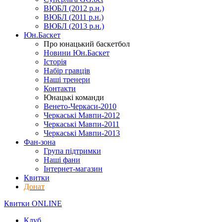
ВЮБЛ (2012 р.н.)
ВЮБЛ (2011 р.н.)
ВЮБЛ (2013 р.н.)
Юн.Баскет
Про юнацький баскетбол
Новини Юн.Баскет
Історія
Набір гравців
Наші тренери
Контакти
Юнацькі команди
Венето-Черкаси-2010
Черкаські Мавпи-2012
Черкаські Мавпи-2011
Черкаські Мавпи-2013
Фан-зона
Група підтримки
Наші фани
Інтернет-магазин
Квитки
Донат
Квитки ONLINE
Клуб