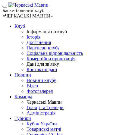
Баскетбольний клуб
«ЧЕРКАСЬКІ МАВПИ»
Клуб
Інформація по клуб
Історія
Досягнення
Партнери клубу
Соціальна відповідальність
Комерційна пропозиція
Дані для зв'язку
Контактні дані
Новини
Новини клубу
Відео
Фотогалерея
Команда
Черкаські Мавпи
Гравці та Тренери
Адміністрація
Турніри
Кубок України
Товариські матчі
Суперліга GG.bet