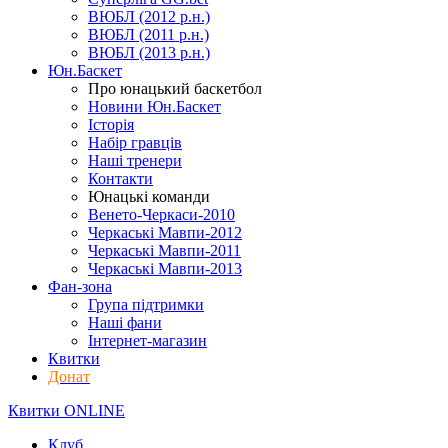
ВЮБЛ (2012 р.н.)
ВЮБЛ (2011 р.н.)
ВЮБЛ (2013 р.н.)
Юн.Баскет
Про юнацький баскетбол
Новини Юн.Баскет
Історія
Набір гравців
Наші тренери
Контакти
Юнацькі команди
Венето-Черкаси-2010
Черкаські Мавпи-2012
Черкаські Мавпи-2011
Черкаські Мавпи-2013
Фан-зона
Група підтримки
Наші фани
Інтернет-магазин
Квитки
Донат
Квитки ONLINE
Клуб