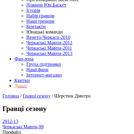
Новини Юн.Баскет
Історія
Набір гравців
Наші тренери
Контакти
Юнацькі команди
Венето-Черкаси-2010
Черкаські Мавпи-2012
Черкаські Мавпи-2011
Черкаські Мавпи-2013
Фан-зона
Група підтримки
Наші фани
Інтернет-магазин
Квитки
Донат
Головна
/
Гравці сезону
/
Шерстюк Дмитро
Гравці сезону
2012-13
Черкаські Мавпи-99
Профайл