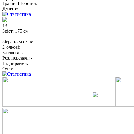
Гравця
Шерстюк
Дмитро
13
Зріст:
175 см
Зіграно матчів:
2-очкові:
-
3-очкові:
-
Рез. передачі:
-
Підбирання:
-
Очки: