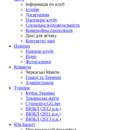
Інформація по клуб
Історія
Досягнення
Партнери клубу
Соціальна відповідальність
Комерційна пропозиція
Дані для зв'язку
Контактні дані
Новини
Новини клубу
Відео
Фотогалерея
Команда
Черкаські Мавпи
Гравці та Тренери
Адміністрація
Турніри
Кубок України
Товариські матчі
Суперліга GG.bet
ВЮБЛ (2012 р.н.)
ВЮБЛ (2011 р.н.)
ВЮБЛ (2013 р.н.)
Юн.Баскет
Про юнацький баскетбол