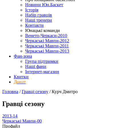
Новини Юн.Баскет
Історія
Набір гравців
Наші тренери
Контакти
Юнацькі команди
Венето-Черкаси-2010
Черкаські Мавпи-2012
Черкаські Мавпи-2011
Черкаські Мавпи-2013
Фан-зона
Група підтримки
Наші фани
Інтернет-магазин
Квитки
Донат
Головна
/
Гравці сезону
/
Курч Дмитро
Гравці сезону
2013-14
Черкаські Мавпи-00
Профайл