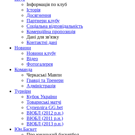
Інформація по клуб
Історія
Досягнення
Партнери клубу
Соціальна відповідальність
Комерційна пропозиція
Дані для зв'язку
Контактні дані
Новини
Новини клубу
Відео
Фотогалерея
Команда
Черкаські Мавпи
Гравці та Тренери
Адміністрація
Турніри
Кубок України
Товариські матчі
Суперліга GG.bet
ВЮБЛ (2012 р.н.)
ВЮБЛ (2011 р.н.)
ВЮБЛ (2013 р.н.)
Юн.Баскет
Про юнацький баскетбол