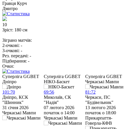
Гравця
Курч
Дмитро
10
Зріст:
180 см
Зіграно матчів:
2-очкові:
-
3-очкові:
-
Рез. передачі:
-
Підбирання:
-
Очки:
Cуперліга GGBET
Cуперліга GGBET
Cуперліга GGBET
Дніпро
НІКО-Баскет
Черкаські Мавпи
Ч
101
:
70
69
:
56
81
:
72
7
Дніпро, КСК
Миколаїв, СК
Черкаси, ПС
Ч
"Шинник"
"Надія"
"Будівельник"
“
31 січня 2026
07 лютого 2026
13 лютого 2026
1
Черкаські Мавпи
початок о 14:00
початок о 18:00
п
Черкаські Мавпи
Прикарпаття-
С
Говерла-КФВ
У