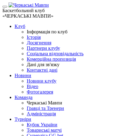
Баскетбольний клуб
«ЧЕРКАСЬКІ МАВПИ»
Клуб
Інформація по клуб
Історія
Досягнення
Партнери клубу
Соціальна відповідальність
Комерційна пропозиція
Дані для зв'язку
Контактні дані
Новини
Новини клубу
Відео
Фотогалерея
Команда
Черкаські Мавпи
Гравці та Тренери
Адміністрація
Турніри
Кубок України
Товариські матчі
Суперліга GG.bet