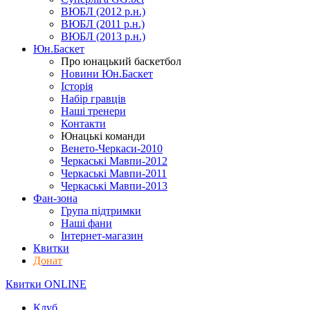
ВЮБЛ (2012 р.н.)
ВЮБЛ (2011 р.н.)
ВЮБЛ (2013 р.н.)
Юн.Баскет
Про юнацький баскетбол
Новини Юн.Баскет
Історія
Набір гравців
Наші тренери
Контакти
Юнацькі команди
Венето-Черкаси-2010
Черкаські Мавпи-2012
Черкаські Мавпи-2011
Черкаські Мавпи-2013
Фан-зона
Група підтримки
Наші фани
Інтернет-магазин
Квитки
Донат
Квитки ONLINE
Клуб