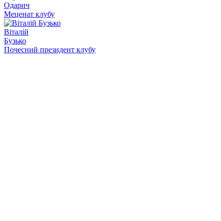
Одарич
Меценат клубу
Віталій
Бузько
Почесний президент клубу