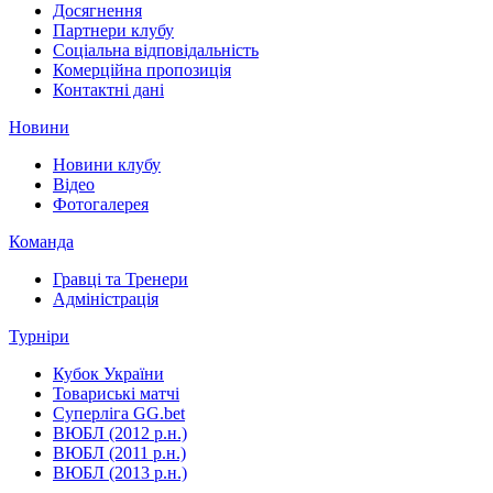
Досягнення
Партнери клубу
Соціальна відповідальність
Комерційна пропозиція
Контактні дані
Новини
Новини клубу
Відео
Фотогалерея
Команда
Гравці та Тренери
Адміністрація
Турніри
Кубок України
Товариські матчі
Суперліга GG.bet
ВЮБЛ (2012 р.н.)
ВЮБЛ (2011 р.н.)
ВЮБЛ (2013 р.н.)