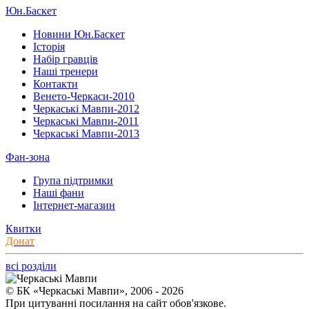
Юн.Баскет
Новини Юн.Баскет
Історія
Набір гравців
Наші тренери
Контакти
Венето-Черкаси-2010
Черкаські Мавпи-2012
Черкаські Мавпи-2011
Черкаські Мавпи-2013
Фан-зона
Група підтримки
Наші фани
Інтернет-магазин
Квитки
Донат
всі розділи
© БК «Черкаські Мавпи», 2006 - 2026
При цитуванні посилання на сайт обов'язкове.