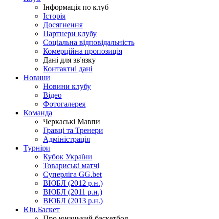
Інформація по клуб
Історія
Досягнення
Партнери клубу
Соціальна відповідальність
Комерційна пропозиція
Дані для зв'язку
Контактні дані
Новини
Новини клубу
Відео
Фотогалерея
Команда
Черкаські Мавпи
Гравці та Тренери
Адміністрація
Турніри
Кубок України
Товариські матчі
Суперліга GG.bet
ВЮБЛ (2012 р.н.)
ВЮБЛ (2011 р.н.)
ВЮБЛ (2013 р.н.)
Юн.Баскет
Про юнацький баскетбол