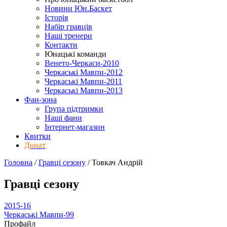
Новини Юн.Баскет
Історія
Набір гравців
Наші тренери
Контакти
Юнацькі команди
Венето-Черкаси-2010
Черкаські Мавпи-2012
Черкаські Мавпи-2011
Черкаські Мавпи-2013
Фан-зона
Група підтримки
Наші фани
Інтернет-магазин
Квитки
Донат
Головна
/
Гравці сезону
/
Товкач Андрій
Гравці сезону
2015-16
Черкаські Мавпи-99
Профайл