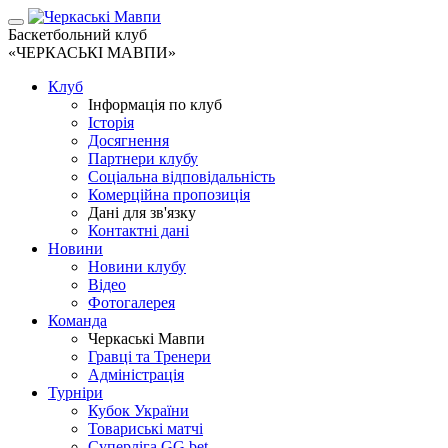
Баскетбольний клуб
«ЧЕРКАСЬКІ МАВПИ»
Клуб
Інформація по клуб
Історія
Досягнення
Партнери клубу
Соціальна відповідальність
Комерційна пропозиція
Дані для зв'язку
Контактні дані
Новини
Новини клубу
Відео
Фотогалерея
Команда
Черкаські Мавпи
Гравці та Тренери
Адміністрація
Турніри
Кубок України
Товариські матчі
Суперліга GG.bet