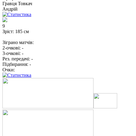
Гравця
Товкач
Андрій
9
Зріст:
185 см
Зіграно матчів:
2-очкові:
-
3-очкові:
-
Рез. передачі:
-
Підбирання:
-
Очки: