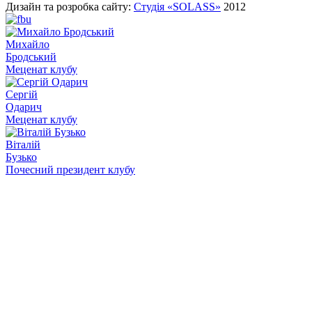
Дизайн та розробка сайту:
Студія «SOLASS»
2012
Михайло
Бродський
Меценат клубу
Сергій
Одарич
Меценат клубу
Віталій
Бузько
Почесний президент клубу