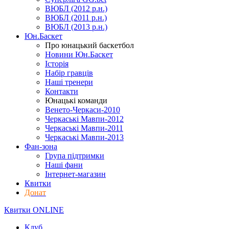
ВЮБЛ (2012 р.н.)
ВЮБЛ (2011 р.н.)
ВЮБЛ (2013 р.н.)
Юн.Баскет
Про юнацький баскетбол
Новини Юн.Баскет
Історія
Набір гравців
Наші тренери
Контакти
Юнацькі команди
Венето-Черкаси-2010
Черкаські Мавпи-2012
Черкаські Мавпи-2011
Черкаські Мавпи-2013
Фан-зона
Група підтримки
Наші фани
Інтернет-магазин
Квитки
Донат
Квитки ONLINE
Клуб