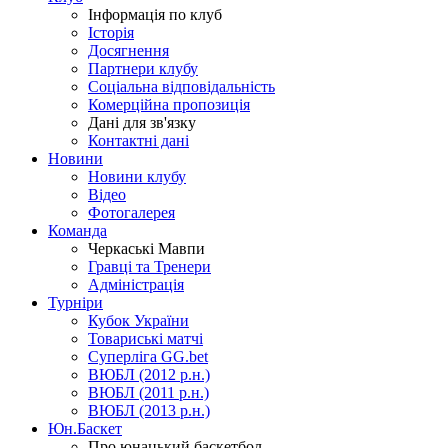
Інформація по клуб
Історія
Досягнення
Партнери клубу
Соціальна відповідальність
Комерційна пропозиція
Дані для зв'язку
Контактні дані
Новини
Новини клубу
Відео
Фотогалерея
Команда
Черкаські Мавпи
Гравці та Тренери
Адміністрація
Турніри
Кубок України
Товариські матчі
Суперліга GG.bet
ВЮБЛ (2012 р.н.)
ВЮБЛ (2011 р.н.)
ВЮБЛ (2013 р.н.)
Юн.Баскет
Про юнацький баскетбол