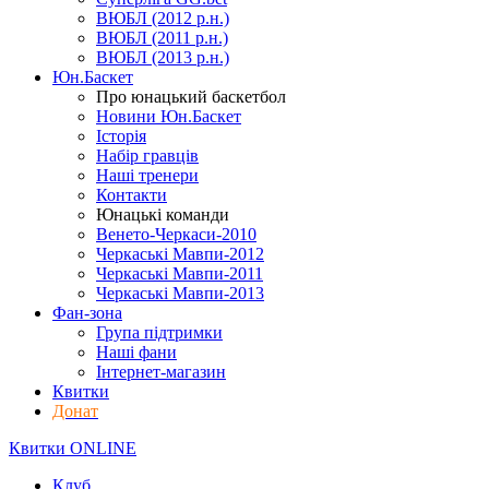
ВЮБЛ (2012 р.н.)
ВЮБЛ (2011 р.н.)
ВЮБЛ (2013 р.н.)
Юн.Баскет
Про юнацький баскетбол
Новини Юн.Баскет
Історія
Набір гравців
Наші тренери
Контакти
Юнацькі команди
Венето-Черкаси-2010
Черкаські Мавпи-2012
Черкаські Мавпи-2011
Черкаські Мавпи-2013
Фан-зона
Група підтримки
Наші фани
Інтернет-магазин
Квитки
Донат
Квитки ONLINE
Клуб