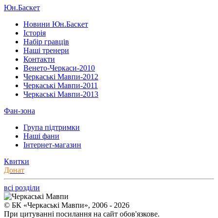
Юн.Баскет
Новини Юн.Баскет
Історія
Набір гравців
Наші тренери
Контакти
Венето-Черкаси-2010
Черкаські Мавпи-2012
Черкаські Мавпи-2011
Черкаські Мавпи-2013
Фан-зона
Група підтримки
Наші фани
Інтернет-магазин
Квитки
Донат
всі розділи
© БК «Черкаські Мавпи», 2006 - 2026
При цитуванні посилання на сайт обов'язкове.