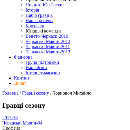
Новини Юн.Баскет
Історія
Набір гравців
Наші тренери
Контакти
Юнацькі команди
Венето-Черкаси-2010
Черкаські Мавпи-2012
Черкаські Мавпи-2011
Черкаські Мавпи-2013
Фан-зона
Група підтримки
Наші фани
Інтернет-магазин
Квитки
Донат
Головна
/
Гравці сезону
/
Чорновол Михайло
Гравці сезону
2015-16
Черкаські Мавпи-04
Профайл