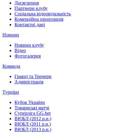
Досягнення
Партнери клубу
Соціальна відповідальність
Комерційна пропозиція
Контактні дані
Новини
Новини клубу
Відео
Фотогалерея
Команда
Гравці та Тренери
Адміністрація
Турніри
Кубок України
Товариські матчі
Суперліга GG.bet
ВЮБЛ (2012 р.н.)
ВЮБЛ (2011 р.н.)
ВЮБЛ (2013 р.н.)