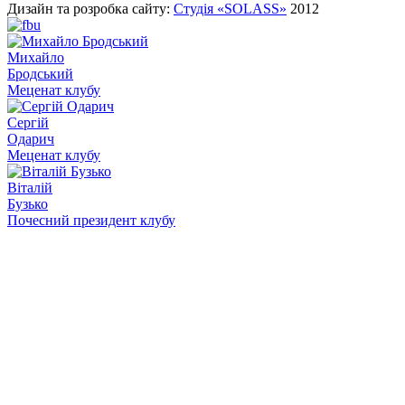
Дизайн та розробка сайту:
Студія «SOLASS»
2012
Михайло
Бродський
Меценат клубу
Сергій
Одарич
Меценат клубу
Віталій
Бузько
Почесний президент клубу