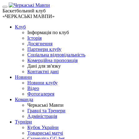
Баскетбольний клуб
«ЧЕРКАСЬКІ МАВПИ»
Клуб
Інформація по клуб
Історія
Досягнення
Партнери клубу
Соціальна відповідальність
Комерційна пропозиція
Дані для зв'язку
Контактні дані
Новини
Новини клубу
Відео
Фотогалерея
Команда
Черкаські Мавпи
Гравці та Тренери
Адміністрація
Турніри
Кубок України
Товариські матчі
Суперліга GG.bet