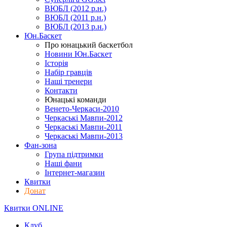
ВЮБЛ (2012 р.н.)
ВЮБЛ (2011 р.н.)
ВЮБЛ (2013 р.н.)
Юн.Баскет
Про юнацький баскетбол
Новини Юн.Баскет
Історія
Набір гравців
Наші тренери
Контакти
Юнацькі команди
Венето-Черкаси-2010
Черкаські Мавпи-2012
Черкаські Мавпи-2011
Черкаські Мавпи-2013
Фан-зона
Група підтримки
Наші фани
Інтернет-магазин
Квитки
Донат
Квитки ONLINE
Клуб