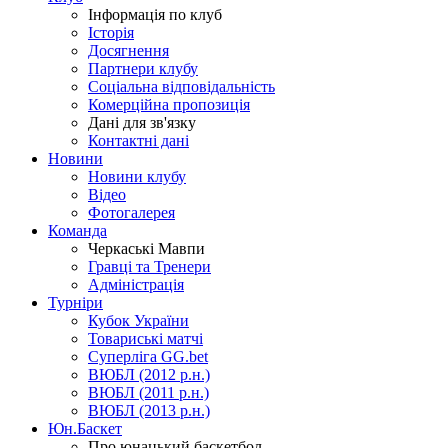
Інформація по клуб
Історія
Досягнення
Партнери клубу
Соціальна відповідальність
Комерційна пропозиція
Дані для зв'язку
Контактні дані
Новини
Новини клубу
Відео
Фотогалерея
Команда
Черкаські Мавпи
Гравці та Тренери
Адміністрація
Турніри
Кубок України
Товариські матчі
Суперліга GG.bet
ВЮБЛ (2012 р.н.)
ВЮБЛ (2011 р.н.)
ВЮБЛ (2013 р.н.)
Юн.Баскет
Про юнацький баскетбол