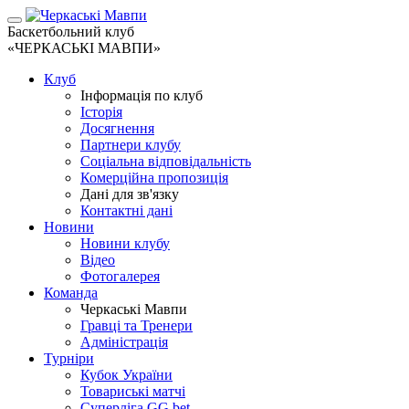
Баскетбольний клуб
«ЧЕРКАСЬКІ МАВПИ»
Клуб
Інформація по клуб
Історія
Досягнення
Партнери клубу
Соціальна відповідальність
Комерційна пропозиція
Дані для зв'язку
Контактні дані
Новини
Новини клубу
Відео
Фотогалерея
Команда
Черкаські Мавпи
Гравці та Тренери
Адміністрація
Турніри
Кубок України
Товариські матчі
Суперліга GG.bet