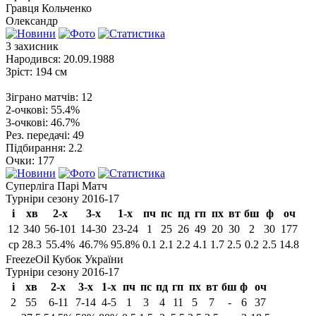
Гравця
Кольченко
Олександр
3
захисник
Народився:
20.09.1988
Зріст:
194 см
Зіграно матчів:
12
2-очкові:
55.4%
3-очкові:
46.7%
Рез. передачі:
49
Підбирання:
2.2
Очки:
177
Суперліга Парі Матч
Турніри сезону 2016-17
і
хв
2-х
3-х
1-х
пч
пс
пд
гп
пх
вт
бш
ф
оч
12
340
56-101
14-30
23-24
1
25
26
49
20
30
2
30
177
ср
28.3
55.4%
46.7%
95.8%
0.1
2.1
2.2
4.1
1.7
2.5
0.2
2.5
14.8
FreezeOil Кубок України
Турніри сезону 2016-17
і
хв
2-х
3-х
1-х
пч
пс
пд
гп
пх
вт
бш
ф
оч
2
55
6-11
7-14
4-5
1
3
4
11
5
7
-
6
37