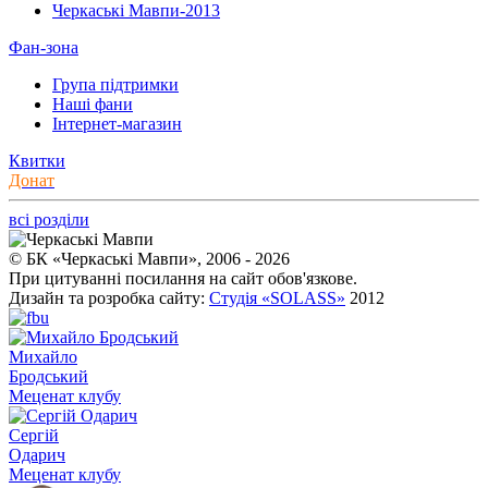
Черкаські Мавпи-2013
Фан-зона
Група підтримки
Наші фани
Інтернет-магазин
Квитки
Донат
всі розділи
© БК «Черкаські Мавпи», 2006 - 2026
При цитуванні посилання на сайт обов'язкове.
Дизайн та розробка сайту:
Студія «SOLASS»
2012
Михайло
Бродський
Меценат клубу
Сергій
Одарич
Меценат клубу