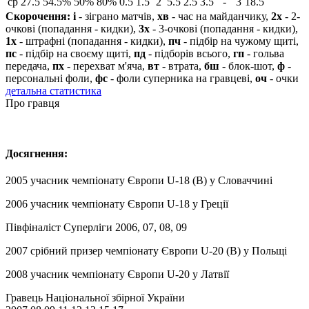
ср
27.5
54.5%
50%
80%
0.5
1.5
2
5.5
2.5
3.5
-
3
18.5
Скорочення:
і
- зіграно матчів,
хв
- час на майданчику,
2х
- 2-
очкові (попадання - кидки),
3х
- 3-очкові (попадання - кидки),
1х
- штрафні (попадання - кидки),
пч
- підбір на чужому щиті,
пс
- підбір на своєму щиті,
пд
- підборів всього,
гп
- гольва
передача,
пх
- перехват м'яча,
вт
- втрата,
бш
- блок-шот,
ф
-
персональні фоли,
фс
- фоли суперника на гравцеві,
оч
- очки
детальна статистика
Про гравця
Досягнення
:
2005 учасник чемпіонату Європи U-18 (В) у Словаччині
2006 учасник чемпіонату Європи U-18 у Греції
Півфіналіст Суперліги 2006, 07, 08, 09
2007 срібний призер чемпіонату Європи U-20 (В) у Польщі
2008 учасник чемпіонату Європи U-20 у Латвії
Гравець Національної збірної України