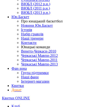
ВЮБЛ (2012 р.н.)
ВЮБЛ (2011 р.н.)
ВЮБЛ (2013 р.н.)
Юн.Баскет
Про юнацький баскетбол
Новини Юн.Баскет
Історія
Набір гравців
Наші тренери
Контакти
Юнацькі команди
Венето-Черкаси-2010
Черкаські Мавпи-2012
Черкаські Мавпи-2011
Черкаські Мавпи-2013
Фан-зона
Група підтримки
Наші фани
Інтернет-магазин
Квитки
Донат
Квитки ONLINE
Клуб