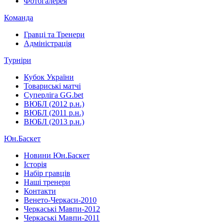
Фотогалерея
Команда
Гравці та Тренери
Адміністрація
Турніри
Кубок України
Товариські матчі
Суперліга GG.bet
ВЮБЛ (2012 р.н.)
ВЮБЛ (2011 р.н.)
ВЮБЛ (2013 р.н.)
Юн.Баскет
Новини Юн.Баскет
Історія
Набір гравців
Наші тренери
Контакти
Венето-Черкаси-2010
Черкаські Мавпи-2012
Черкаські Мавпи-2011