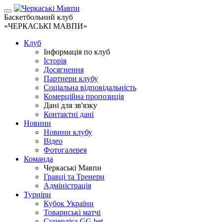
Баскетбольний клуб
«ЧЕРКАСЬКІ МАВПИ»
Клуб
Інформація по клуб
Історія
Досягнення
Партнери клубу
Соціальна відповідальність
Комерційна пропозиція
Дані для зв'язку
Контактні дані
Новини
Новини клубу
Відео
Фотогалерея
Команда
Черкаські Мавпи
Гравці та Тренери
Адміністрація
Турніри
Кубок України
Товариські матчі
Суперліга GG.bet