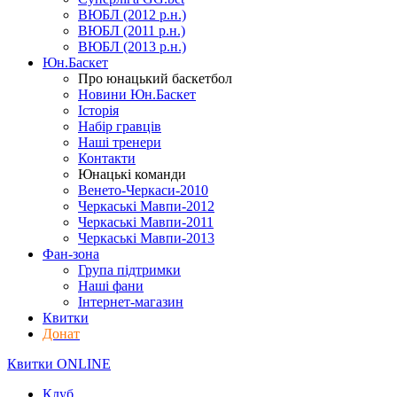
ВЮБЛ (2012 р.н.)
ВЮБЛ (2011 р.н.)
ВЮБЛ (2013 р.н.)
Юн.Баскет
Про юнацький баскетбол
Новини Юн.Баскет
Історія
Набір гравців
Наші тренери
Контакти
Юнацькі команди
Венето-Черкаси-2010
Черкаські Мавпи-2012
Черкаські Мавпи-2011
Черкаські Мавпи-2013
Фан-зона
Група підтримки
Наші фани
Інтернет-магазин
Квитки
Донат
Квитки ONLINE
Клуб