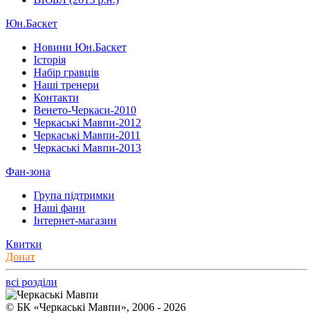
Юн.Баскет
Новини Юн.Баскет
Історія
Набір гравців
Наші тренери
Контакти
Венето-Черкаси-2010
Черкаські Мавпи-2012
Черкаські Мавпи-2011
Черкаські Мавпи-2013
Фан-зона
Група підтримки
Наші фани
Інтернет-магазин
Квитки
Донат
всі розділи
© БК «Черкаські Мавпи», 2006 - 2026