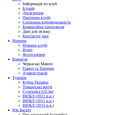
Інформація по клуб
Історія
Досягнення
Партнери клубу
Соціальна відповідальність
Комерційна пропозиція
Дані для зв'язку
Контактні дані
Новини
Новини клубу
Відео
Фотогалерея
Команда
Черкаські Мавпи
Гравці та Тренери
Адміністрація
Турніри
Кубок України
Товариські матчі
Суперліга GG.bet
ВЮБЛ (2012 р.н.)
ВЮБЛ (2011 р.н.)
ВЮБЛ (2013 р.н.)
Юн.Баскет
Про юнацький баскетбол