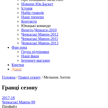
Новини Юн.Баскет
Історія
Набір гравців
Наші тренери
Контакти
Юнацькі команди
Венето-Черкаси-2010
Черкаські Мавпи-2012
Черкаські Мавпи-2011
Черкаські Мавпи-2013
Фан-зона
Група підтримки
Наші фани
Інтернет-магазин
Квитки
Донат
Головна
/
Гравці сезону
/
Мельник Антон
Гравці сезону
2017-18
Черкаські Мавпи-99
Профайл