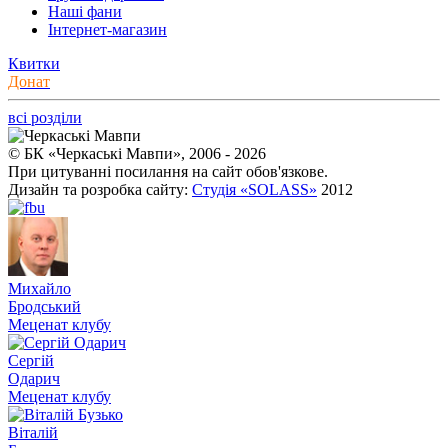
Наші фани
Інтернет-магазин
Квитки
Донат
всі розділи
© БК «Черкаські Мавпи», 2006 - 2026
При цитуванні посилання на сайт обов'язкове.
Дизайн та розробка сайту:
Студія «SOLASS»
2012
Михайло
Бродський
Меценат клубу
Сергій
Одарич
Меценат клубу
Віталій