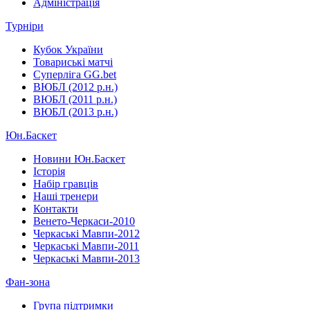
Адміністрація
Турніри
Кубок України
Товариські матчі
Суперліга GG.bet
ВЮБЛ (2012 р.н.)
ВЮБЛ (2011 р.н.)
ВЮБЛ (2013 р.н.)
Юн.Баскет
Новини Юн.Баскет
Історія
Набір гравців
Наші тренери
Контакти
Венето-Черкаси-2010
Черкаські Мавпи-2012
Черкаські Мавпи-2011
Черкаські Мавпи-2013
Фан-зона
Група підтримки