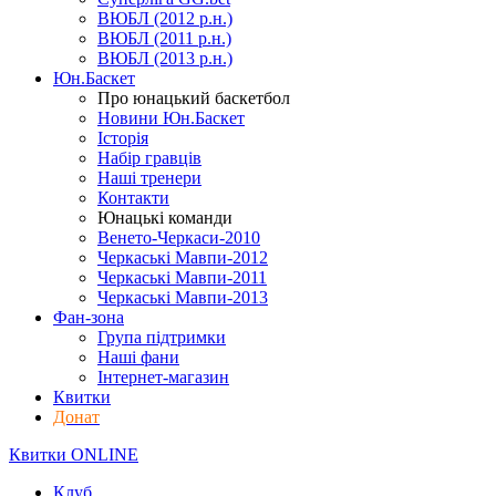
ВЮБЛ (2012 р.н.)
ВЮБЛ (2011 р.н.)
ВЮБЛ (2013 р.н.)
Юн.Баскет
Про юнацький баскетбол
Новини Юн.Баскет
Історія
Набір гравців
Наші тренери
Контакти
Юнацькі команди
Венето-Черкаси-2010
Черкаські Мавпи-2012
Черкаські Мавпи-2011
Черкаські Мавпи-2013
Фан-зона
Група підтримки
Наші фани
Інтернет-магазин
Квитки
Донат
Квитки ONLINE
Клуб