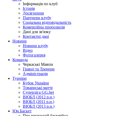
Інформація по клуб
Історія
Досягнення
Партнери клубу
Соціальна відповідальність
Комерційна пропозиція
Дані для зв'язку
Контактні дані
Новини
Новини клубу
Відео
Фотогалерея
Команда
Черкаські Мавпи
Гравці та Тренери
Адміністрація
Турніри
Кубок України
Товариські матчі
Суперліга GG.bet
ВЮБЛ (2012 р.н.)
ВЮБЛ (2011 р.н.)
ВЮБЛ (2013 р.н.)
Юн.Баскет
Про юнацький баскетбол