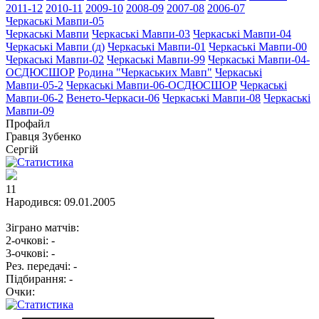
2011-12
2010-11
2009-10
2008-09
2007-08
2006-07
Черкаські Мавпи-05
Черкаські Мавпи
Черкаські Мавпи-03
Черкаські Мавпи-04
Черкаські Мавпи (д)
Черкаські Мавпи-01
Черкаські Мавпи-00
Черкаські Мавпи-02
Черкаські Мавпи-99
Черкаські Мавпи-04-
ОСДЮСШОР
Родина "Черкаcьких Мавп"
Черкаські
Мавпи-05-2
Черкаські Мавпи-06-ОСДЮСШОР
Черкаські
Мавпи-06-2
Венето-Черкаси-06
Черкаські Мавпи-08
Черкаські
Мавпи-09
Профайл
Гравця
Зубенко
Сергій
11
Народився:
09.01.2005
Зіграно матчів:
2-очкові:
-
3-очкові:
-
Рез. передачі:
-
Підбирання:
-
Очки: