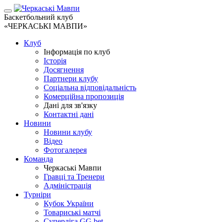
Баскетбольний клуб
«ЧЕРКАСЬКІ МАВПИ»
Клуб
Інформація по клуб
Історія
Досягнення
Партнери клубу
Соціальна відповідальність
Комерційна пропозиція
Дані для зв'язку
Контактні дані
Новини
Новини клубу
Відео
Фотогалерея
Команда
Черкаські Мавпи
Гравці та Тренери
Адміністрація
Турніри
Кубок України
Товариські матчі
Суперліга GG.bet