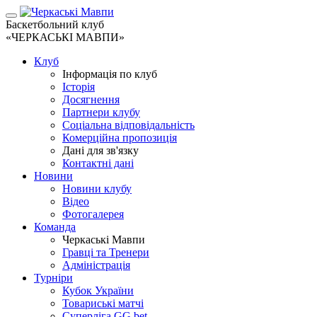
Баскетбольний клуб
«ЧЕРКАСЬКІ МАВПИ»
Клуб
Інформація по клуб
Історія
Досягнення
Партнери клубу
Соціальна відповідальність
Комерційна пропозиція
Дані для зв'язку
Контактні дані
Новини
Новини клубу
Відео
Фотогалерея
Команда
Черкаські Мавпи
Гравці та Тренери
Адміністрація
Турніри
Кубок України
Товариські матчі
Суперліга GG.bet