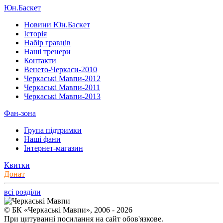
Юн.Баскет
Новини Юн.Баскет
Історія
Набір гравців
Наші тренери
Контакти
Венето-Черкаси-2010
Черкаські Мавпи-2012
Черкаські Мавпи-2011
Черкаські Мавпи-2013
Фан-зона
Група підтримки
Наші фани
Інтернет-магазин
Квитки
Донат
всі розділи
© БК «Черкаські Мавпи», 2006 - 2026
При цитуванні посилання на сайт обов'язкове.