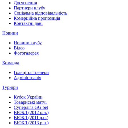
Досягнення
Партнери клубу
Соціальна відповідальність
Комерційна пропозиція
Контактні дані
Новини
Новини клубу
Відео
Фотогалерея
Команда
Гравці та Тренери
Адміністрація
Турніри
Кубок України
Товариські матчі
Суперліга GG.bet
ВЮБЛ (2012 р.н.)
ВЮБЛ (2011 р.н.)
ВЮБЛ (2013 р.н.)