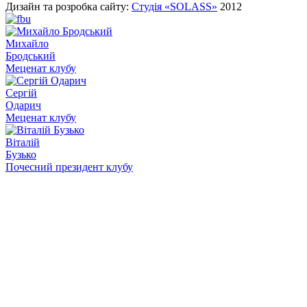
Дизайн та розробка сайту:
Студія «SOLASS»
2012
Михайло
Бродський
Меценат клубу
Сергій
Одарич
Меценат клубу
Віталій
Бузько
Почесний президент клубу