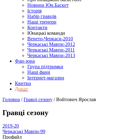
Новини Юн.Баскет
Історія
Набір гравців
Наші тренери
Контакти
Юнацькі команди
Венето-Черкаси-2010
Черкаські Мавпи-2012
Черкаські Мавпи-2011
Черкаські Мавпи-2013
Фан-зона
Група підтримки
Наші фани
Інтернет-магазин
Квитки
Донат
Головна
/
Гравці сезону
/
Войтович Ярослав
Гравці сезону
2019-20
Черкаські Мавпи-99
Профайл