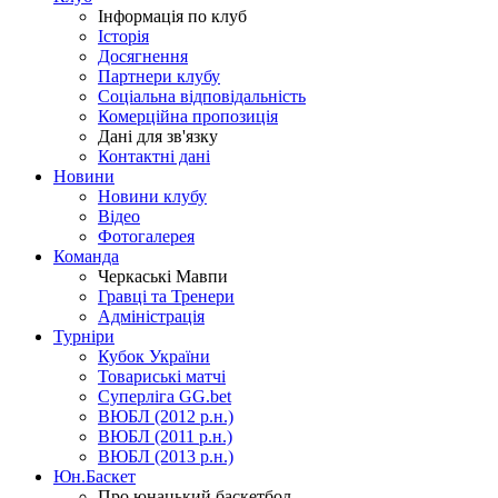
Інформація по клуб
Історія
Досягнення
Партнери клубу
Соціальна відповідальність
Комерційна пропозиція
Дані для зв'язку
Контактні дані
Новини
Новини клубу
Відео
Фотогалерея
Команда
Черкаські Мавпи
Гравці та Тренери
Адміністрація
Турніри
Кубок України
Товариські матчі
Суперліга GG.bet
ВЮБЛ (2012 р.н.)
ВЮБЛ (2011 р.н.)
ВЮБЛ (2013 р.н.)
Юн.Баскет
Про юнацький баскетбол