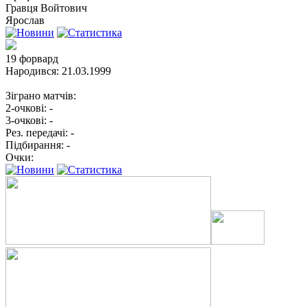
Гравця
Войтович
Ярослав
19
форвард
Народився:
21.03.1999
Зіграно матчів:
2-очкові:
-
3-очкові:
-
Рез. передачі:
-
Підбирання:
-
Очки: