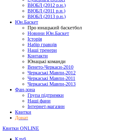
ВЮБЛ (2012 р.н.)
ВЮБЛ (2011 р.н.)
ВЮБЛ (2013 р.н.)
Юн.Баскет
Про юнацький баскетбол
Новини Юн.Баскет
Історія
Набір гравців
Наші тренери
Контакти
Юнацькі команди
Венето-Черкаси-2010
Черкаські Мавпи-2012
Черкаські Мавпи-2011
Черкаські Мавпи-2013
Фан-зона
Група підтримки
Наші фани
Інтернет-магазин
Квитки
Донат
Квитки ONLINE
Клуб