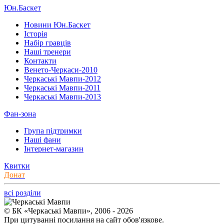
Юн.Баскет
Новини Юн.Баскет
Історія
Набір гравців
Наші тренери
Контакти
Венето-Черкаси-2010
Черкаські Мавпи-2012
Черкаські Мавпи-2011
Черкаські Мавпи-2013
Фан-зона
Група підтримки
Наші фани
Інтернет-магазин
Квитки
Донат
всі розділи
© БК «Черкаські Мавпи», 2006 - 2026
При цитуванні посилання на сайт обов'язкове.