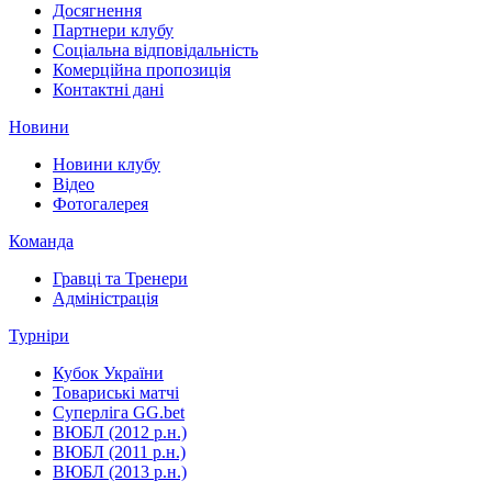
Досягнення
Партнери клубу
Соціальна відповідальність
Комерційна пропозиція
Контактні дані
Новини
Новини клубу
Відео
Фотогалерея
Команда
Гравці та Тренери
Адміністрація
Турніри
Кубок України
Товариські матчі
Суперліга GG.bet
ВЮБЛ (2012 р.н.)
ВЮБЛ (2011 р.н.)
ВЮБЛ (2013 р.н.)