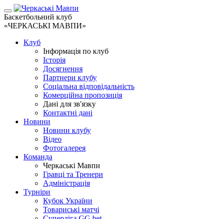
Баскетбольний клуб
«ЧЕРКАСЬКІ МАВПИ»
Клуб
Інформація по клуб
Історія
Досягнення
Партнери клубу
Соціальна відповідальність
Комерційна пропозиція
Дані для зв'язку
Контактні дані
Новини
Новини клубу
Відео
Фотогалерея
Команда
Черкаські Мавпи
Гравці та Тренери
Адміністрація
Турніри
Кубок України
Товариські матчі
Суперліга GG.bet