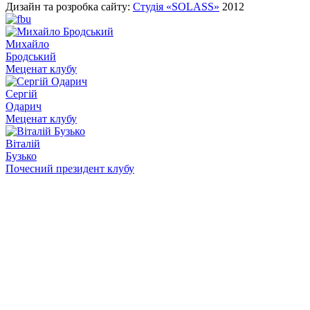
Дизайн та розробка сайту:
Студія «SOLASS»
2012
Михайло
Бродський
Меценат клубу
Сергій
Одарич
Меценат клубу
Віталій
Бузько
Почесний президент клубу