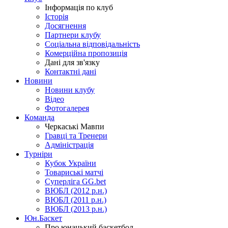
Інформація по клуб
Історія
Досягнення
Партнери клубу
Соціальна відповідальність
Комерційна пропозиція
Дані для зв'язку
Контактні дані
Новини
Новини клубу
Відео
Фотогалерея
Команда
Черкаські Мавпи
Гравці та Тренери
Адміністрація
Турніри
Кубок України
Товариські матчі
Суперліга GG.bet
ВЮБЛ (2012 р.н.)
ВЮБЛ (2011 р.н.)
ВЮБЛ (2013 р.н.)
Юн.Баскет
Про юнацький баскетбол