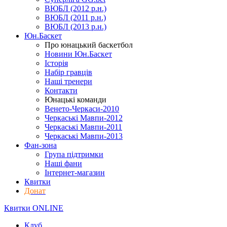
ВЮБЛ (2012 р.н.)
ВЮБЛ (2011 р.н.)
ВЮБЛ (2013 р.н.)
Юн.Баскет
Про юнацький баскетбол
Новини Юн.Баскет
Історія
Набір гравців
Наші тренери
Контакти
Юнацькі команди
Венето-Черкаси-2010
Черкаські Мавпи-2012
Черкаські Мавпи-2011
Черкаські Мавпи-2013
Фан-зона
Група підтримки
Наші фани
Інтернет-магазин
Квитки
Донат
Квитки ONLINE
Клуб