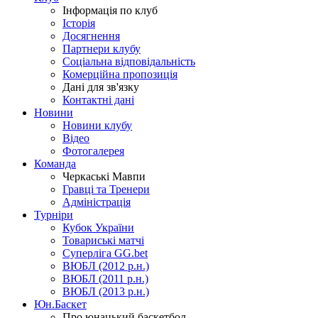
Інформація по клуб
Історія
Досягнення
Партнери клубу
Соціальна відповідальність
Комерційна пропозиція
Дані для зв'язку
Контактні дані
Новини
Новини клубу
Відео
Фотогалерея
Команда
Черкаські Мавпи
Гравці та Тренери
Адміністрація
Турніри
Кубок України
Товариські матчі
Суперліга GG.bet
ВЮБЛ (2012 р.н.)
ВЮБЛ (2011 р.н.)
ВЮБЛ (2013 р.н.)
Юн.Баскет
Про юнацький баскетбол