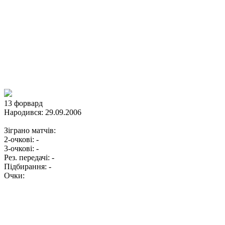
13
форвард
Народився:
29.09.2006
Зіграно матчів:
2-очкові:
-
3-очкові:
-
Рез. передачі:
-
Підбирання:
-
Очки: