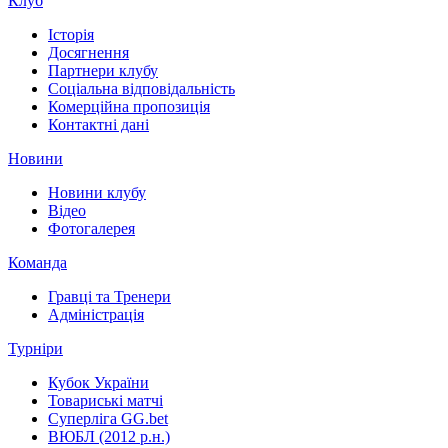
Клуб
Історія
Досягнення
Партнери клубу
Соціальна відповідальність
Комерційна пропозиція
Контактні дані
Новини
Новини клубу
Відео
Фотогалерея
Команда
Гравці та Тренери
Адміністрація
Турніри
Кубок України
Товариські матчі
Суперліга GG.bet
ВЮБЛ (2012 р.н.)