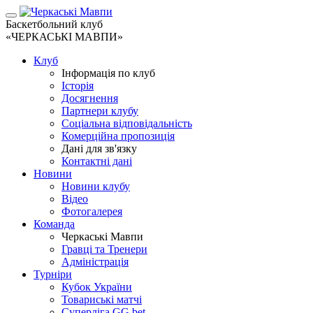
Баскетбольний клуб
«ЧЕРКАСЬКІ МАВПИ»
Клуб
Інформація по клуб
Історія
Досягнення
Партнери клубу
Соціальна відповідальність
Комерційна пропозиція
Дані для зв'язку
Контактні дані
Новини
Новини клубу
Відео
Фотогалерея
Команда
Черкаські Мавпи
Гравці та Тренери
Адміністрація
Турніри
Кубок України
Товариські матчі
Суперліга GG.bet