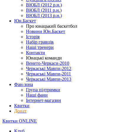
ВЮБЛ (2012 р.н.)
ВЮБЛ (2011 р.н.)
ВЮБЛ (2013 р.н.)
Юн.Баскет
Про юнацький баскетбол
Новини Юн.Баскет
Історія
Набір гравців
Наші тренери
Контакти
Юнацькі команди
Венето-Черкаси-2010
Черкаські Мавпи-2012
Черкаські Мавпи-2011
Черкаські Мавпи-2013
Фан-зона
Група підтримки
Наші фани
Інтернет-магазин
Квитки
Донат
Квитки ONLINE
Клуб