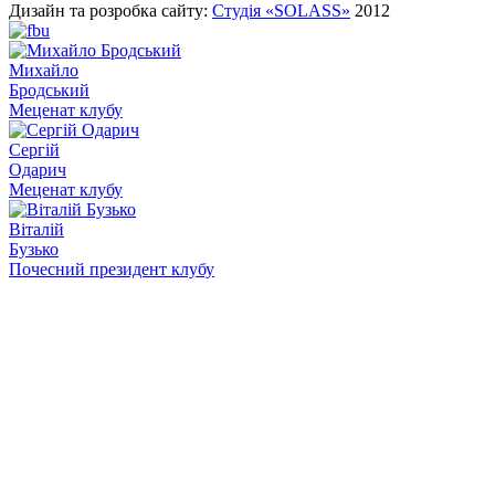
Дизайн та розробка сайту:
Студія «SOLASS»
2012
Михайло
Бродський
Меценат клубу
Сергій
Одарич
Меценат клубу
Віталій
Бузько
Почесний президент клубу