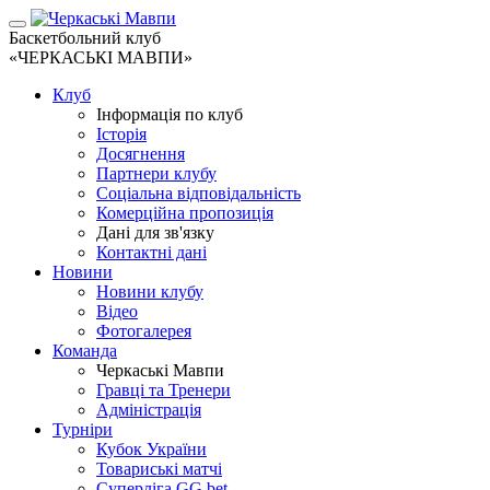
Баскетбольний клуб
«ЧЕРКАСЬКІ МАВПИ»
Клуб
Інформація по клуб
Історія
Досягнення
Партнери клубу
Соціальна відповідальність
Комерційна пропозиція
Дані для зв'язку
Контактні дані
Новини
Новини клубу
Відео
Фотогалерея
Команда
Черкаські Мавпи
Гравці та Тренери
Адміністрація
Турніри
Кубок України
Товариські матчі
Суперліга GG.bet