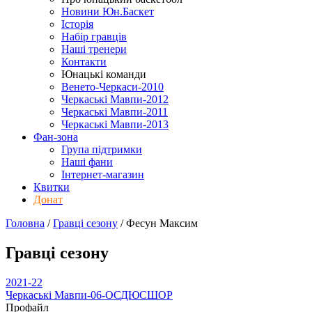
Новини Юн.Баскет
Історія
Набір гравців
Наші тренери
Контакти
Юнацькі команди
Венето-Черкаси-2010
Черкаські Мавпи-2012
Черкаські Мавпи-2011
Черкаські Мавпи-2013
Фан-зона
Група підтримки
Наші фани
Інтернет-магазин
Квитки
Донат
Головна
/
Гравці сезону
/
Фесун Максим
Гравці сезону
2021-22
Черкаські Мавпи-06-ОСДЮСШОР
Профайл