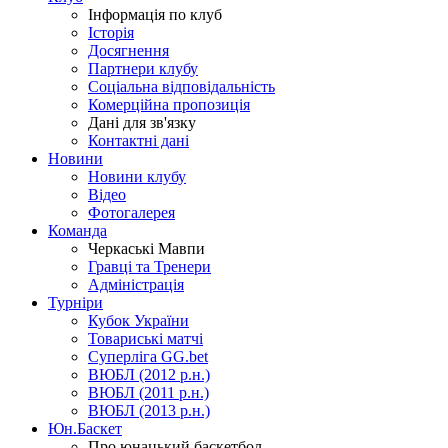
Інформація по клуб
Історія
Досягнення
Партнери клубу
Соціальна відповідальність
Комерційна пропозиція
Дані для зв'язку
Контактні дані
Новини
Новини клубу
Відео
Фотогалерея
Команда
Черкаські Мавпи
Гравці та Тренери
Адміністрація
Турніри
Кубок України
Товариські матчі
Суперліга GG.bet
ВЮБЛ (2012 р.н.)
ВЮБЛ (2011 р.н.)
ВЮБЛ (2013 р.н.)
Юн.Баскет
Про юнацький баскетбол