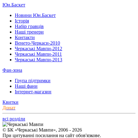
Юн.Баскет
Новини Юн.Баскет
Історія
Набір гравців
Наші тренери
Контакти
Венето-Черкаси-2010
Черкаські Мавпи-2012
Черкаські Мавпи-2011
Черкаські Мавпи-2013
Фан-зона
Група підтримки
Наші фани
Інтернет-магазин
Квитки
Донат
всі розділи
© БК «Черкаські Мавпи», 2006 - 2026
При цитуванні посилання на сайт обов'язкове.