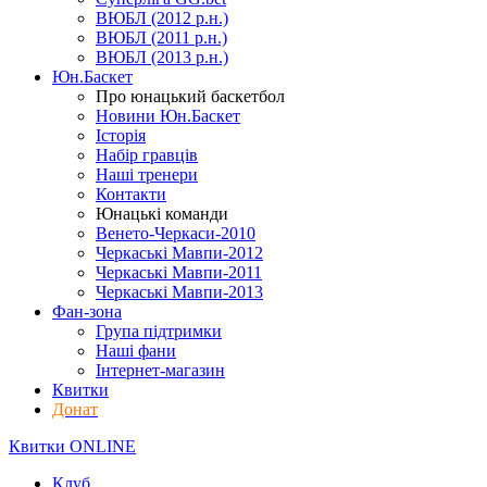
ВЮБЛ (2012 р.н.)
ВЮБЛ (2011 р.н.)
ВЮБЛ (2013 р.н.)
Юн.Баскет
Про юнацький баскетбол
Новини Юн.Баскет
Історія
Набір гравців
Наші тренери
Контакти
Юнацькі команди
Венето-Черкаси-2010
Черкаські Мавпи-2012
Черкаські Мавпи-2011
Черкаські Мавпи-2013
Фан-зона
Група підтримки
Наші фани
Інтернет-магазин
Квитки
Донат
Квитки ONLINE
Клуб