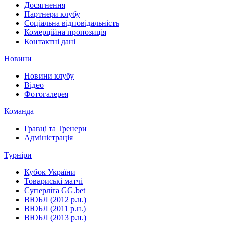
Досягнення
Партнери клубу
Соціальна відповідальність
Комерційна пропозиція
Контактні дані
Новини
Новини клубу
Відео
Фотогалерея
Команда
Гравці та Тренери
Адміністрація
Турніри
Кубок України
Товариські матчі
Суперліга GG.bet
ВЮБЛ (2012 р.н.)
ВЮБЛ (2011 р.н.)
ВЮБЛ (2013 р.н.)