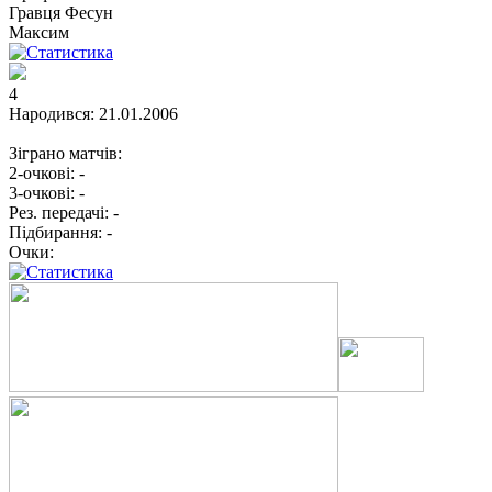
Гравця
Фесун
Максим
4
Народився:
21.01.2006
Зіграно матчів:
2-очкові:
-
3-очкові:
-
Рез. передачі:
-
Підбирання:
-
Очки: