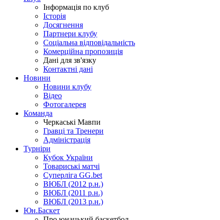
Інформація по клуб
Історія
Досягнення
Партнери клубу
Соціальна відповідальність
Комерційна пропозиція
Дані для зв'язку
Контактні дані
Новини
Новини клубу
Відео
Фотогалерея
Команда
Черкаські Мавпи
Гравці та Тренери
Адміністрація
Турніри
Кубок України
Товариські матчі
Суперліга GG.bet
ВЮБЛ (2012 р.н.)
ВЮБЛ (2011 р.н.)
ВЮБЛ (2013 р.н.)
Юн.Баскет
Про юнацький баскетбол