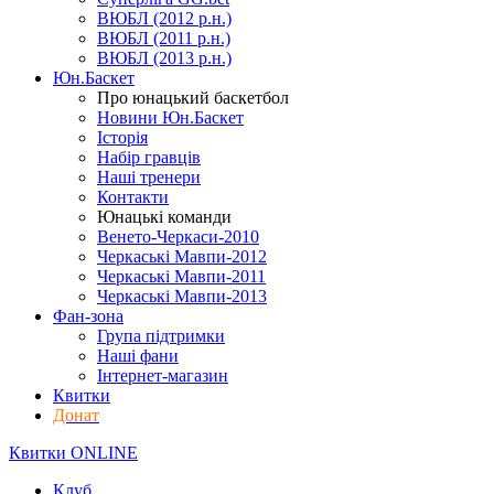
ВЮБЛ (2012 р.н.)
ВЮБЛ (2011 р.н.)
ВЮБЛ (2013 р.н.)
Юн.Баскет
Про юнацький баскетбол
Новини Юн.Баскет
Історія
Набір гравців
Наші тренери
Контакти
Юнацькі команди
Венето-Черкаси-2010
Черкаські Мавпи-2012
Черкаські Мавпи-2011
Черкаські Мавпи-2013
Фан-зона
Група підтримки
Наші фани
Інтернет-магазин
Квитки
Донат
Квитки ONLINE
Клуб