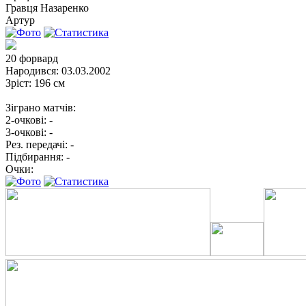
Гравця
Назаренко
Артур
20
форвард
Народився:
03.03.2002
Зріст:
196 см
Зіграно матчів:
2-очкові:
-
3-очкові:
-
Рез. передачі:
-
Підбирання:
-
Очки: