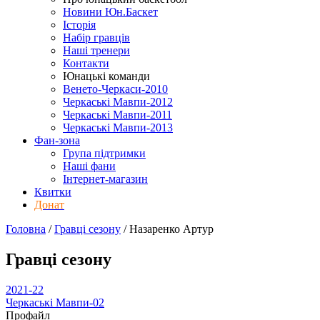
Новини Юн.Баскет
Історія
Набір гравців
Наші тренери
Контакти
Юнацькі команди
Венето-Черкаси-2010
Черкаські Мавпи-2012
Черкаські Мавпи-2011
Черкаські Мавпи-2013
Фан-зона
Група підтримки
Наші фани
Інтернет-магазин
Квитки
Донат
Головна
/
Гравці сезону
/
Назаренко Артур
Гравці сезону
2021-22
Черкаські Мавпи-02
Профайл