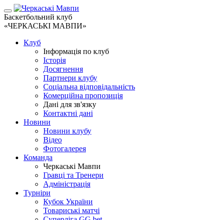
Баскетбольний клуб
«ЧЕРКАСЬКІ МАВПИ»
Клуб
Інформація по клуб
Історія
Досягнення
Партнери клубу
Соціальна відповідальність
Комерційна пропозиція
Дані для зв'язку
Контактні дані
Новини
Новини клубу
Відео
Фотогалерея
Команда
Черкаські Мавпи
Гравці та Тренери
Адміністрація
Турніри
Кубок України
Товариські матчі
Суперліга GG.bet