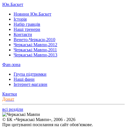
Юн.Баскет
Новини Юн.Баскет
Історія
Набір гравців
Наші тренери
Контакти
Венето-Черкаси-2010
Черкаські Мавпи-2012
Черкаські Мавпи-2011
Черкаські Мавпи-2013
Фан-зона
Група підтримки
Наші фани
Інтернет-магазин
Квитки
Донат
всі розділи
© БК «Черкаські Мавпи», 2006 - 2026
При цитуванні посилання на сайт обов'язкове.