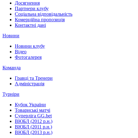
Досягнення
Партнери клубу
Соціальна відповідальність
Комерційна пропозиція
Контактні дані
Новини
Новини клубу
Відео
Фотогалерея
Команда
Гравці та Тренери
Адміністрація
Турніри
Кубок України
Товариські матчі
Суперліга GG.bet
ВЮБЛ (2012 р.н.)
ВЮБЛ (2011 р.н.)
ВЮБЛ (2013 р.н.)