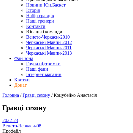
Новини Юн.Баскет
Історія
Набір гравців
Наші тренери
Контакти
Юнацькі команди
Венето-Черкаси-2010
Черкаські Мавпи-2012
Черкаські Мавпи-2011
Черкаські Мавпи-2013
Фан-зона
Група підтримки
Наші фани
Інтернет-магазин
Квитки
Донат
Головна
/
Гравці сезону
/
Коцубейко Анастасія
Гравці сезону
2022-23
Венето-Черкаси-08
Профайл