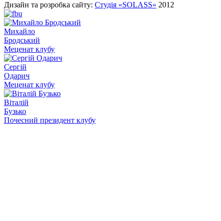
Дизайн та розробка сайту:
Студія «SOLASS»
2012
Михайло
Бродський
Меценат клубу
Сергій
Одарич
Меценат клубу
Віталій
Бузько
Почесний президент клубу