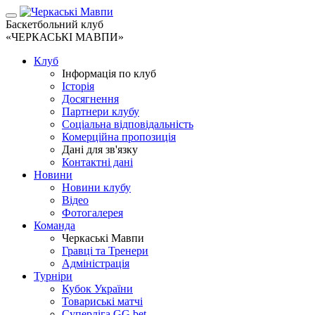
Баскетбольний клуб
«ЧЕРКАСЬКІ МАВПИ»
Клуб
Інформація по клуб
Історія
Досягнення
Партнери клубу
Соціальна відповідальність
Комерційна пропозиція
Дані для зв'язку
Контактні дані
Новини
Новини клубу
Відео
Фотогалерея
Команда
Черкаські Мавпи
Гравці та Тренери
Адміністрація
Турніри
Кубок України
Товариські матчі
Суперліга GG.bet