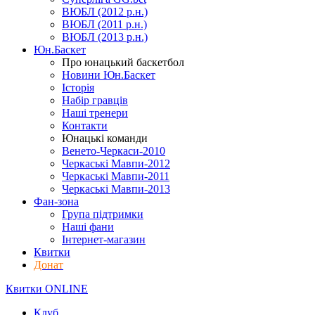
ВЮБЛ (2012 р.н.)
ВЮБЛ (2011 р.н.)
ВЮБЛ (2013 р.н.)
Юн.Баскет
Про юнацький баскетбол
Новини Юн.Баскет
Історія
Набір гравців
Наші тренери
Контакти
Юнацькі команди
Венето-Черкаси-2010
Черкаські Мавпи-2012
Черкаські Мавпи-2011
Черкаські Мавпи-2013
Фан-зона
Група підтримки
Наші фани
Інтернет-магазин
Квитки
Донат
Квитки ONLINE
Клуб