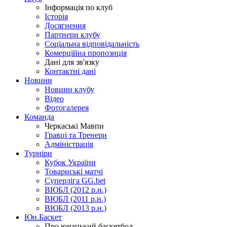
Інформація по клуб
Історія
Досягнення
Партнери клубу
Соціальна відповідальність
Комерційна пропозиція
Дані для зв'язку
Контактні дані
Новини
Новини клубу
Відео
Фотогалерея
Команда
Черкаські Мавпи
Гравці та Тренери
Адміністрація
Турніри
Кубок України
Товариські матчі
Суперліга GG.bet
ВЮБЛ (2012 р.н.)
ВЮБЛ (2011 р.н.)
ВЮБЛ (2013 р.н.)
Юн.Баскет
Про юнацький баскетбол