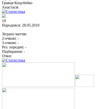
Гравця
Коцубейко
Анастасія
19
Народився:
28.05.2010
Зіграно матчів:
2-очкові:
-
3-очкові:
-
Рез. передачі:
-
Підбирання:
-
Очки: