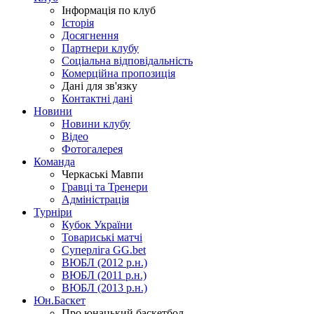
Інформація по клуб
Історія
Досягнення
Партнери клубу
Соціальна відповідальність
Комерційна пропозиція
Дані для зв'язку
Контактні дані
Новини
Новини клубу
Відео
Фотогалерея
Команда
Черкаські Мавпи
Гравці та Тренери
Адміністрація
Турніри
Кубок України
Товариські матчі
Суперліга GG.bet
ВЮБЛ (2012 р.н.)
ВЮБЛ (2011 р.н.)
ВЮБЛ (2013 р.н.)
Юн.Баскет
Про юнацький баскетбол