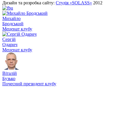
Дизайн та розробка сайту:
Студія «SOLASS»
2012
Михайло
Бродський
Меценат клубу
Сергій
Одарич
Меценат клубу
Віталій
Бузько
Почесний президент клубу