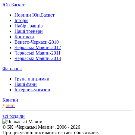
Юн.Баскет
Новини Юн.Баскет
Історія
Набір гравців
Наші тренери
Контакти
Венето-Черкаси-2010
Черкаські Мавпи-2012
Черкаські Мавпи-2011
Черкаські Мавпи-2013
Фан-зона
Група підтримки
Наші фани
Інтернет-магазин
Квитки
Донат
всі розділи
© БК «Черкаські Мавпи», 2006 - 2026
При цитуванні посилання на сайт обов'язкове.