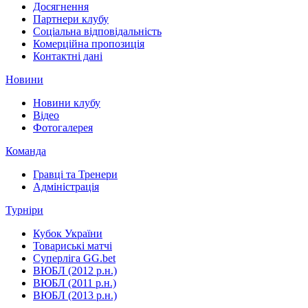
Досягнення
Партнери клубу
Соціальна відповідальність
Комерційна пропозиція
Контактні дані
Новини
Новини клубу
Відео
Фотогалерея
Команда
Гравці та Тренери
Адміністрація
Турніри
Кубок України
Товариські матчі
Суперліга GG.bet
ВЮБЛ (2012 р.н.)
ВЮБЛ (2011 р.н.)
ВЮБЛ (2013 р.н.)