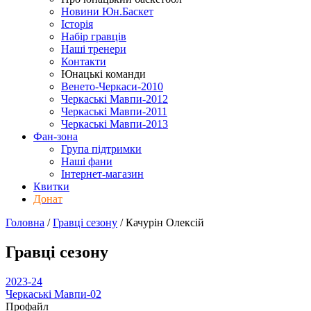
Новини Юн.Баскет
Історія
Набір гравців
Наші тренери
Контакти
Юнацькі команди
Венето-Черкаси-2010
Черкаські Мавпи-2012
Черкаські Мавпи-2011
Черкаські Мавпи-2013
Фан-зона
Група підтримки
Наші фани
Інтернет-магазин
Квитки
Донат
Головна
/
Гравці сезону
/
Качурін Олексій
Гравці сезону
2023-24
Черкаські Мавпи-02
Профайл