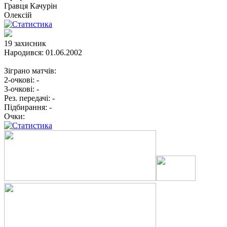
Гравця
Качурін
Олексій
19
захисник
Народився:
01.06.2002
Зіграно матчів:
2-очкові:
-
3-очкові:
-
Рез. передачі:
-
Підбирання:
-
Очки: