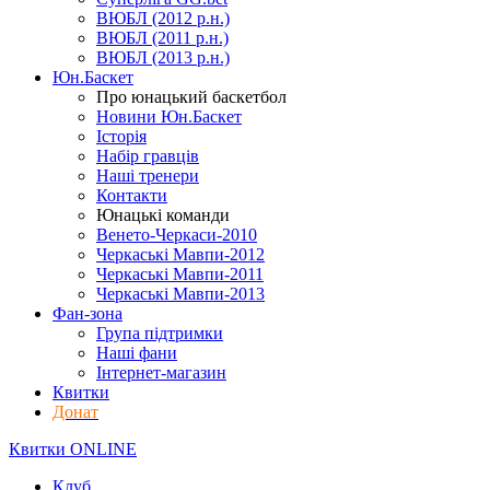
ВЮБЛ (2012 р.н.)
ВЮБЛ (2011 р.н.)
ВЮБЛ (2013 р.н.)
Юн.Баскет
Про юнацький баскетбол
Новини Юн.Баскет
Історія
Набір гравців
Наші тренери
Контакти
Юнацькі команди
Венето-Черкаси-2010
Черкаські Мавпи-2012
Черкаські Мавпи-2011
Черкаські Мавпи-2013
Фан-зона
Група підтримки
Наші фани
Інтернет-магазин
Квитки
Донат
Квитки ONLINE
Клуб