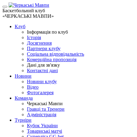
Баскетбольний клуб
«ЧЕРКАСЬКІ МАВПИ»
Клуб
Інформація по клуб
Історія
Досягнення
Партнери клубу
Соціальна відповідальність
Комерційна пропозиція
Дані для зв'язку
Контактні дані
Новини
Новини клубу
Відео
Фотогалерея
Команда
Черкаські Мавпи
Гравці та Тренери
Адміністрація
Турніри
Кубок України
Товариські матчі
Суперліга GG.bet