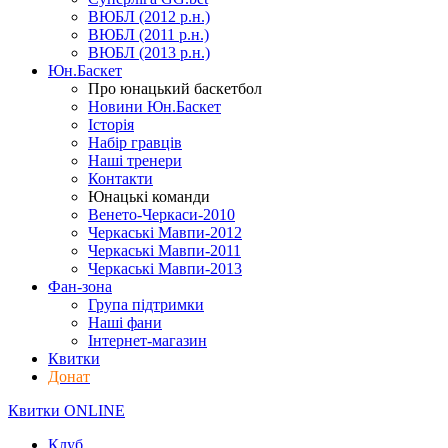
ВЮБЛ (2012 р.н.)
ВЮБЛ (2011 р.н.)
ВЮБЛ (2013 р.н.)
Юн.Баскет
Про юнацький баскетбол
Новини Юн.Баскет
Історія
Набір гравців
Наші тренери
Контакти
Юнацькі команди
Венето-Черкаси-2010
Черкаські Мавпи-2012
Черкаські Мавпи-2011
Черкаські Мавпи-2013
Фан-зона
Група підтримки
Наші фани
Інтернет-магазин
Квитки
Донат
Квитки ONLINE
Клуб