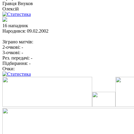
Гравця
Внуков
Олексій
16
нападник
Народився:
09.02.2002
Зіграно матчів:
2-очкові:
-
3-очкові:
-
Рез. передачі:
-
Підбирання:
-
Очки: