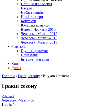
Новини Юн.Баскет
Історія
Набір гравців
Наші тренери
Контакти
Юнацькі команди
Венето-Черкаси-2010
Черкаські Мавпи-2012
Черкаські Мавпи-2011
Черкаські Мавпи-2013
Фан-зона
Група підтримки
Наші фани
Інтернет-магазин
Квитки
Донат
Головна
/
Гравці сезону
/
Внуков Олексій
Гравці сезону
2023-24
Черкаські Мавпи-02
Профайл