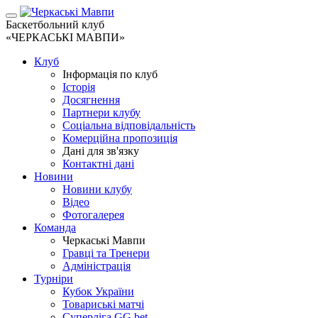
Баскетбольний клуб
«ЧЕРКАСЬКІ МАВПИ»
Клуб
Інформація по клуб
Історія
Досягнення
Партнери клубу
Соціальна відповідальність
Комерційна пропозиція
Дані для зв'язку
Контактні дані
Новини
Новини клубу
Відео
Фотогалерея
Команда
Черкаські Мавпи
Гравці та Тренери
Адміністрація
Турніри
Кубок України
Товариські матчі
Суперліга GG.bet