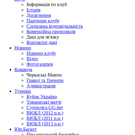
Інформація по клуб
Історія
Досягнення
Партнери клубу
Соціальна відповідальність
Комерційна пропозиція
Дані для зв'язку
Контактні дані
Новини
Новини клубу
Відео
Фотогалерея
Команда
Черкаські Мавпи
Гравці та Тренери
Адміністрація
Турніри
Кубок України
Товариські матчі
Суперліга GG.bet
ВЮБЛ (2012 р.н.)
ВЮБЛ (2011 р.н.)
ВЮБЛ (2013 р.н.)
Юн.Баскет
Про юнацький баскетбол