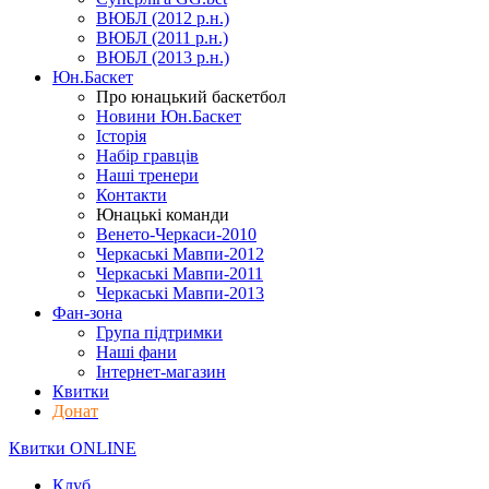
ВЮБЛ (2012 р.н.)
ВЮБЛ (2011 р.н.)
ВЮБЛ (2013 р.н.)
Юн.Баскет
Про юнацький баскетбол
Новини Юн.Баскет
Історія
Набір гравців
Наші тренери
Контакти
Юнацькі команди
Венето-Черкаси-2010
Черкаські Мавпи-2012
Черкаські Мавпи-2011
Черкаські Мавпи-2013
Фан-зона
Група підтримки
Наші фани
Інтернет-магазин
Квитки
Донат
Квитки ONLINE
Клуб