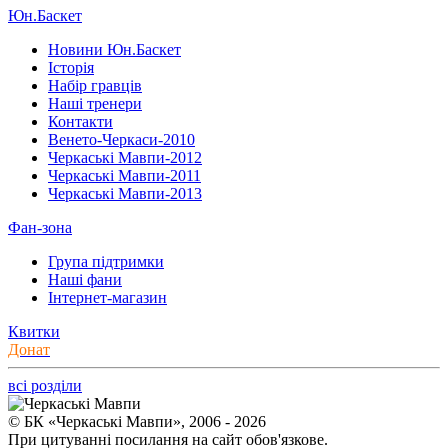
Юн.Баскет
Новини Юн.Баскет
Історія
Набір гравців
Наші тренери
Контакти
Венето-Черкаси-2010
Черкаські Мавпи-2012
Черкаські Мавпи-2011
Черкаські Мавпи-2013
Фан-зона
Група підтримки
Наші фани
Інтернет-магазин
Квитки
Донат
всі розділи
© БК «Черкаські Мавпи», 2006 - 2026
При цитуванні посилання на сайт обов'язкове.