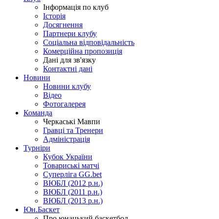
Інформація по клуб
Історія
Досягнення
Партнери клубу
Соціальна відповідальність
Комерційна пропозиція
Дані для зв'язку
Контактні дані
Новини
Новини клубу
Відео
Фотогалерея
Команда
Черкаські Мавпи
Гравці та Тренери
Адміністрація
Турніри
Кубок України
Товариські матчі
Суперліга GG.bet
ВЮБЛ (2012 р.н.)
ВЮБЛ (2011 р.н.)
ВЮБЛ (2013 р.н.)
Юн.Баскет
Про юнацький баскетбол