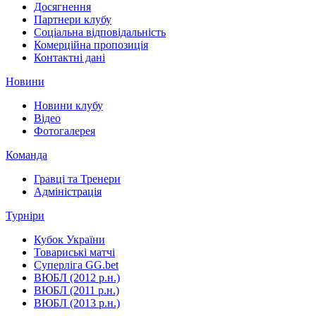
Досягнення
Партнери клубу
Соціальна відповідальність
Комерційна пропозиція
Контактні дані
Новини
Новини клубу
Відео
Фотогалерея
Команда
Гравці та Тренери
Адміністрація
Турніри
Кубок України
Товариські матчі
Суперліга GG.bet
ВЮБЛ (2012 р.н.)
ВЮБЛ (2011 р.н.)
ВЮБЛ (2013 р.н.)