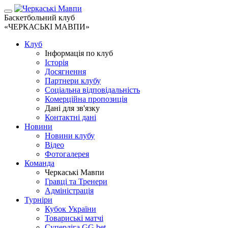
Баскетбольний клуб
«ЧЕРКАСЬКІ МАВПИ»
Клуб
Інформація по клуб
Історія
Досягнення
Партнери клубу
Соціальна відповідальність
Комерційна пропозиція
Дані для зв'язку
Контактні дані
Новини
Новини клубу
Відео
Фотогалерея
Команда
Черкаські Мавпи
Гравці та Тренери
Адміністрація
Турніри
Кубок України
Товариські матчі
Суперліга GG.bet