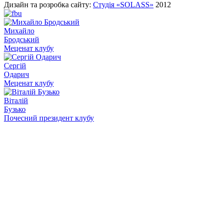
Дизайн та розробка сайту:
Студія «SOLASS»
2012
Михайло
Бродський
Меценат клубу
Сергій
Одарич
Меценат клубу
Віталій
Бузько
Почесний президент клубу