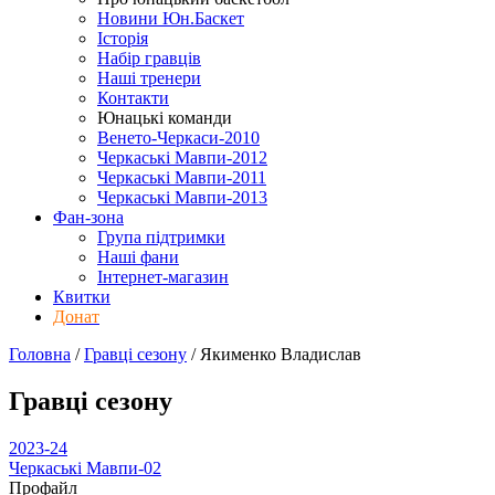
Новини Юн.Баскет
Історія
Набір гравців
Наші тренери
Контакти
Юнацькі команди
Венето-Черкаси-2010
Черкаські Мавпи-2012
Черкаські Мавпи-2011
Черкаські Мавпи-2013
Фан-зона
Група підтримки
Наші фани
Інтернет-магазин
Квитки
Донат
Головна
/
Гравці сезону
/
Якименко Владислав
Гравці сезону
2023-24
Черкаські Мавпи-02
Профайл