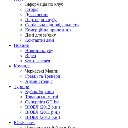
Інформація по клуб
Історія
Досягнення
Партнери клубу
Соціальна відповідальність
Комерційна пропозиція
Дані для зв'язку
Контактні дані
Новини
Новини клубу
Відео
Фотогалерея
Команда
Черкаські Мавпи
Гравці та Тренери
Адміністрація
Турніри
Кубок України
Товариські матчі
Суперліга GG.bet
ВЮБЛ (2012 р.н.)
ВЮБЛ (2011 р.н.)
ВЮБЛ (2013 р.н.)
Юн.Баскет
Про юнацький баскетбол