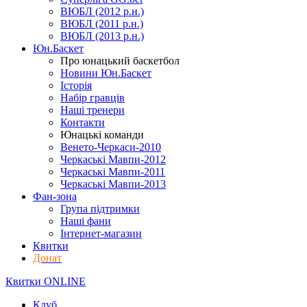
ВЮБЛ (2012 р.н.)
ВЮБЛ (2011 р.н.)
ВЮБЛ (2013 р.н.)
Юн.Баскет
Про юнацький баскетбол
Новини Юн.Баскет
Історія
Набір гравців
Наші тренери
Контакти
Юнацькі команди
Венето-Черкаси-2010
Черкаські Мавпи-2012
Черкаські Мавпи-2011
Черкаські Мавпи-2013
Фан-зона
Група підтримки
Наші фани
Інтернет-магазин
Квитки
Донат
Квитки ONLINE
Клуб