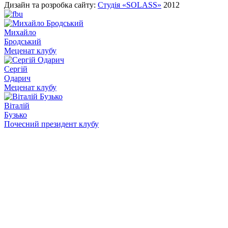
Дизайн та розробка сайту:
Студія «SOLASS»
2012
Михайло
Бродський
Меценат клубу
Сергій
Одарич
Меценат клубу
Віталій
Бузько
Почесний президент клубу