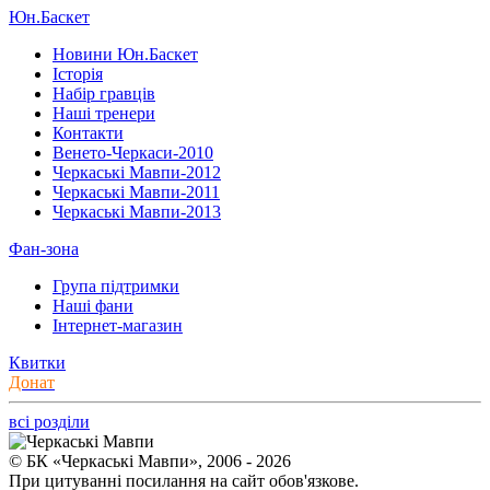
Юн.Баскет
Новини Юн.Баскет
Історія
Набір гравців
Наші тренери
Контакти
Венето-Черкаси-2010
Черкаські Мавпи-2012
Черкаські Мавпи-2011
Черкаські Мавпи-2013
Фан-зона
Група підтримки
Наші фани
Інтернет-магазин
Квитки
Донат
всі розділи
© БК «Черкаські Мавпи», 2006 - 2026
При цитуванні посилання на сайт обов'язкове.