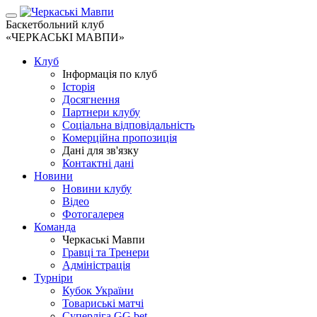
Баскетбольний клуб
«ЧЕРКАСЬКІ МАВПИ»
Клуб
Інформація по клуб
Історія
Досягнення
Партнери клубу
Соціальна відповідальність
Комерційна пропозиція
Дані для зв'язку
Контактні дані
Новини
Новини клубу
Відео
Фотогалерея
Команда
Черкаські Мавпи
Гравці та Тренери
Адміністрація
Турніри
Кубок України
Товариські матчі
Суперліга GG.bet