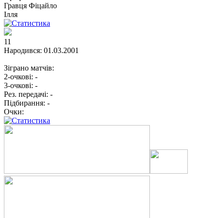
Гравця
Фіцайло
Ілля
11
Народився:
01.03.2001
Зіграно матчів:
2-очкові:
-
3-очкові:
-
Рез. передачі:
-
Підбирання:
-
Очки: