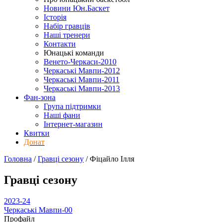
Новини Юн.Баскет
Історія
Набір гравців
Наші тренери
Контакти
Юнацькі команди
Венето-Черкаси-2010
Черкаські Мавпи-2012
Черкаські Мавпи-2011
Черкаські Мавпи-2013
Фан-зона
Група підтримки
Наші фани
Інтернет-магазин
Квитки
Донат
Головна
/
Гравці сезону
/
Фіцайло Ілля
Гравці сезону
2023-24
Черкаські Мавпи-00
Профайл