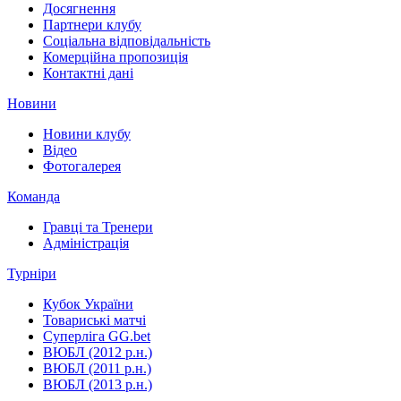
Досягнення
Партнери клубу
Соціальна відповідальність
Комерційна пропозиція
Контактні дані
Новини
Новини клубу
Відео
Фотогалерея
Команда
Гравці та Тренери
Адміністрація
Турніри
Кубок України
Товариські матчі
Суперліга GG.bet
ВЮБЛ (2012 р.н.)
ВЮБЛ (2011 р.н.)
ВЮБЛ (2013 р.н.)