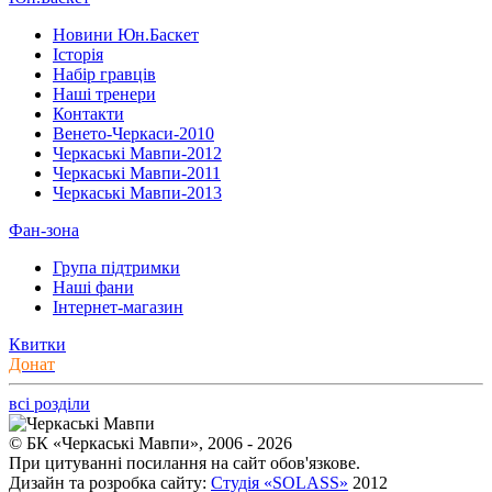
Новини Юн.Баскет
Історія
Набір гравців
Наші тренери
Контакти
Венето-Черкаси-2010
Черкаські Мавпи-2012
Черкаські Мавпи-2011
Черкаські Мавпи-2013
Фан-зона
Група підтримки
Наші фани
Інтернет-магазин
Квитки
Донат
всі розділи
© БК «Черкаські Мавпи», 2006 - 2026
При цитуванні посилання на сайт обов'язкове.
Дизайн та розробка сайту:
Студія «SOLASS»
2012