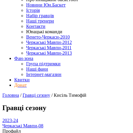
Новини Юн.Баскет
Історія
Набір гравців
Наші тренери
Контакти
Юнацькі команди
Венето-Черкаси-2010
Черкаські Мавпи-2012
Черкаські Мавпи-2011
Черкаські Мавпи-2013
Фан-зона
Група підтримки
Наші фани
Інтернет-магазин
Квитки
Донат
Головна
/
Гравці сезону
/
Кисіль Тимофій
Гравці сезону
2023-24
Черкаські Мавпи-08
Профайл