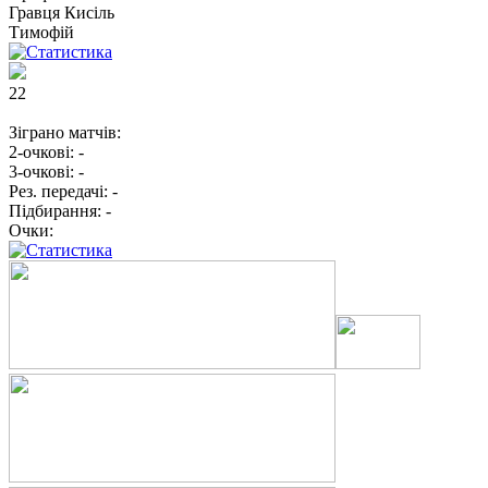
Гравця
Кисіль
Тимофій
22
Зіграно матчів:
2-очкові:
-
3-очкові:
-
Рез. передачі:
-
Підбирання:
-
Очки: