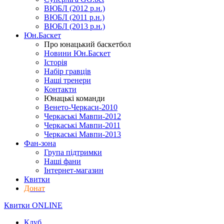
ВЮБЛ (2012 р.н.)
ВЮБЛ (2011 р.н.)
ВЮБЛ (2013 р.н.)
Юн.Баскет
Про юнацький баскетбол
Новини Юн.Баскет
Історія
Набір гравців
Наші тренери
Контакти
Юнацькі команди
Венето-Черкаси-2010
Черкаські Мавпи-2012
Черкаські Мавпи-2011
Черкаські Мавпи-2013
Фан-зона
Група підтримки
Наші фани
Інтернет-магазин
Квитки
Донат
Квитки ONLINE
Клуб