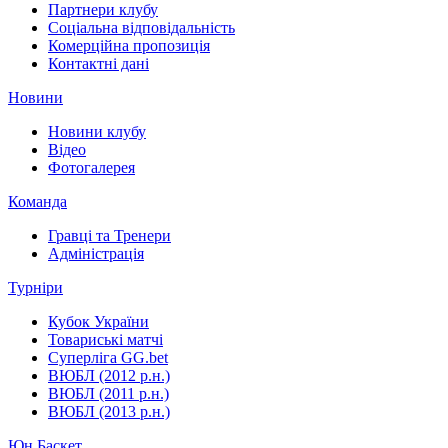
Партнери клубу
Соціальна відповідальність
Комерційна пропозиція
Контактні дані
Новини
Новини клубу
Відео
Фотогалерея
Команда
Гравці та Тренери
Адміністрація
Турніри
Кубок України
Товариські матчі
Суперліга GG.bet
ВЮБЛ (2012 р.н.)
ВЮБЛ (2011 р.н.)
ВЮБЛ (2013 р.н.)
Юн.Баскет