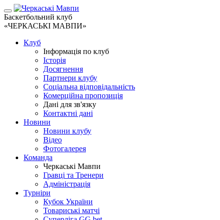
Баскетбольний клуб
«ЧЕРКАСЬКІ МАВПИ»
Клуб
Інформація по клуб
Історія
Досягнення
Партнери клубу
Соціальна відповідальність
Комерційна пропозиція
Дані для зв'язку
Контактні дані
Новини
Новини клубу
Відео
Фотогалерея
Команда
Черкаські Мавпи
Гравці та Тренери
Адміністрація
Турніри
Кубок України
Товариські матчі
Суперліга GG.bet