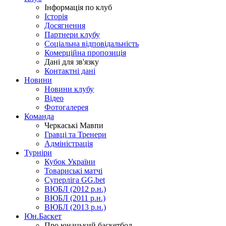
Інформація по клуб
Історія
Досягнення
Партнери клубу
Соціальна відповідальність
Комерційна пропозиція
Дані для зв'язку
Контактні дані
Новини
Новини клубу
Відео
Фотогалерея
Команда
Черкаські Мавпи
Гравці та Тренери
Адміністрація
Турніри
Кубок України
Товариські матчі
Суперліга GG.bet
ВЮБЛ (2012 р.н.)
ВЮБЛ (2011 р.н.)
ВЮБЛ (2013 р.н.)
Юн.Баскет
Про юнацький баскетбол