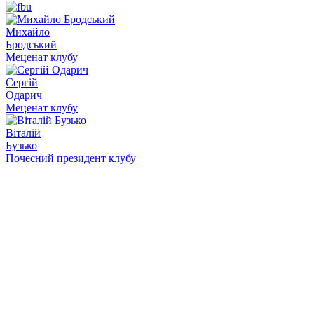
Михайло
Бродський
Меценат клубу
Сергій
Одарич
Меценат клубу
Віталій
Бузько
Почесний президент клубу