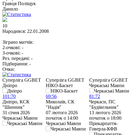
Гравця
Поліщук
Данило
10
Народився:
22.01.2008
Зіграно матчів:
2-очкові:
-
3-очкові:
-
Рез. передачі:
-
Підбирання:
-
Очки:
Cуперліга GGBET
Cуперліга GGBET
Cуперліга GGBET
Дніпро
НІКО-Баскет
Черкаські Мавпи
Ч
101
:
70
69
:
56
81
:
72
7
Дніпро, КСК
Миколаїв, СК
Черкаси, ПС
Ч
"Шинник"
"Надія"
"Будівельник"
“
31 січня 2026
07 лютого 2026
13 лютого 2026
1
Черкаські Мавпи
початок о 14:00
початок о 18:00
п
Черкаські Мавпи
Прикарпаття-
С
Говерла-КФВ
У