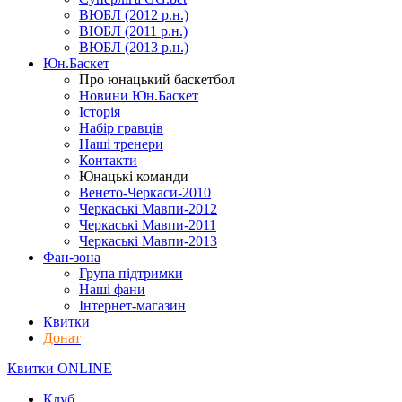
ВЮБЛ (2012 р.н.)
ВЮБЛ (2011 р.н.)
ВЮБЛ (2013 р.н.)
Юн.Баскет
Про юнацький баскетбол
Новини Юн.Баскет
Історія
Набір гравців
Наші тренери
Контакти
Юнацькі команди
Венето-Черкаси-2010
Черкаські Мавпи-2012
Черкаські Мавпи-2011
Черкаські Мавпи-2013
Фан-зона
Група підтримки
Наші фани
Інтернет-магазин
Квитки
Донат
Квитки ONLINE
Клуб