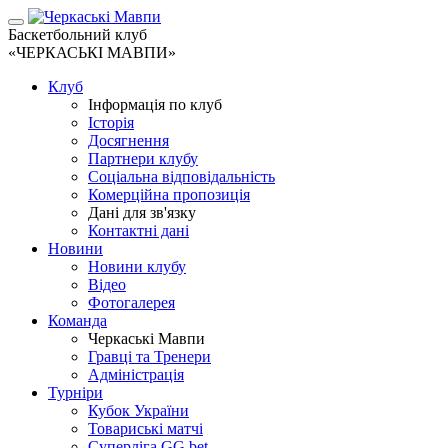
Баскетбольний клуб
«ЧЕРКАСЬКІ МАВПИ»
Клуб
Інформація по клуб
Історія
Досягнення
Партнери клубу
Соціальна відповідальність
Комерційна пропозиція
Дані для зв'язку
Контактні дані
Новини
Новини клубу
Відео
Фотогалерея
Команда
Черкаські Мавпи
Гравці та Тренери
Адміністрація
Турніри
Кубок України
Товариські матчі
Суперліга GG.bet