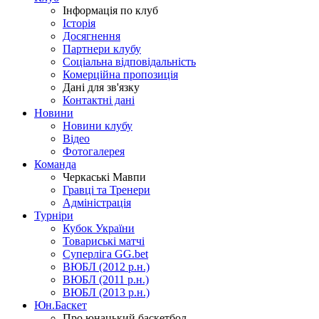
Інформація по клуб
Історія
Досягнення
Партнери клубу
Соціальна відповідальність
Комерційна пропозиція
Дані для зв'язку
Контактні дані
Новини
Новини клубу
Відео
Фотогалерея
Команда
Черкаські Мавпи
Гравці та Тренери
Адміністрація
Турніри
Кубок України
Товариські матчі
Суперліга GG.bet
ВЮБЛ (2012 р.н.)
ВЮБЛ (2011 р.н.)
ВЮБЛ (2013 р.н.)
Юн.Баскет
Про юнацький баскетбол