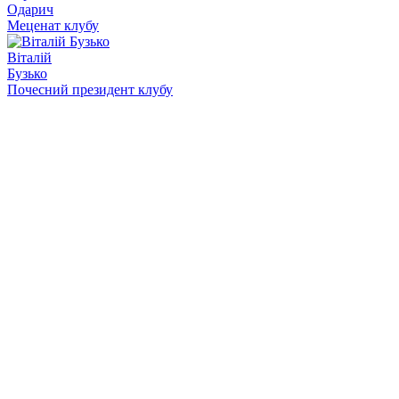
Одарич
Меценат клубу
Віталій
Бузько
Почесний президент клубу