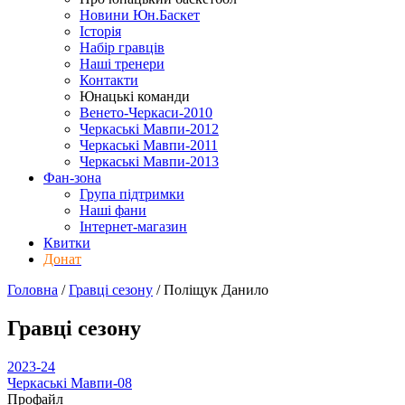
Новини Юн.Баскет
Історія
Набір гравців
Наші тренери
Контакти
Юнацькі команди
Венето-Черкаси-2010
Черкаські Мавпи-2012
Черкаські Мавпи-2011
Черкаські Мавпи-2013
Фан-зона
Група підтримки
Наші фани
Інтернет-магазин
Квитки
Донат
Головна
/
Гравці сезону
/
Поліщук Данило
Гравці сезону
2023-24
Черкаські Мавпи-08
Профайл