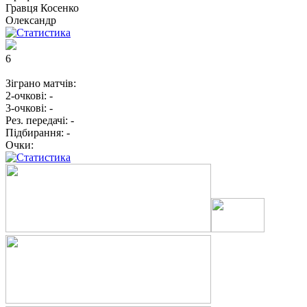
Гравця
Косенко
Олександр
6
Зіграно матчів:
2-очкові:
-
3-очкові:
-
Рез. передачі:
-
Підбирання:
-
Очки: