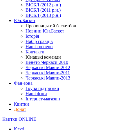
ВЮБЛ (2012 р.н.)
ВЮБЛ (2011 р.н.)
ВЮБЛ (2013 р.н.)
Юн.Баскет
Про юнацький баскетбол
Новини Юн.Баскет
Історія
Набір гравців
Наші тренери
Контакти
Юнацькі команди
Венето-Черкаси-2010
Черкаські Мавпи-2012
Черкаські Мавпи-2011
Черкаські Мавпи-2013
Фан-зона
Група підтримки
Наші фани
Інтернет-магазин
Квитки
Донат
Квитки ONLINE
Клуб