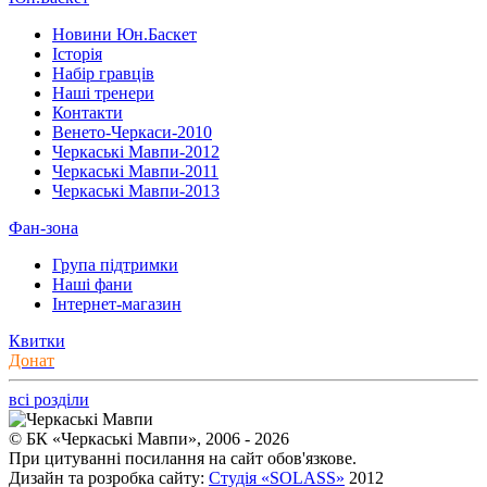
Новини Юн.Баскет
Історія
Набір гравців
Наші тренери
Контакти
Венето-Черкаси-2010
Черкаські Мавпи-2012
Черкаські Мавпи-2011
Черкаські Мавпи-2013
Фан-зона
Група підтримки
Наші фани
Інтернет-магазин
Квитки
Донат
всі розділи
© БК «Черкаські Мавпи», 2006 - 2026
При цитуванні посилання на сайт обов'язкове.
Дизайн та розробка сайту:
Студія «SOLASS»
2012