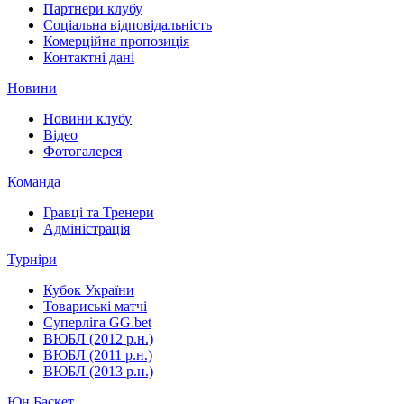
Партнери клубу
Соціальна відповідальність
Комерційна пропозиція
Контактні дані
Новини
Новини клубу
Відео
Фотогалерея
Команда
Гравці та Тренери
Адміністрація
Турніри
Кубок України
Товариські матчі
Суперліга GG.bet
ВЮБЛ (2012 р.н.)
ВЮБЛ (2011 р.н.)
ВЮБЛ (2013 р.н.)
Юн.Баскет