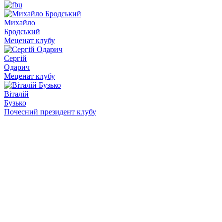
Михайло
Бродський
Меценат клубу
Сергій
Одарич
Меценат клубу
Віталій
Бузько
Почесний президент клубу