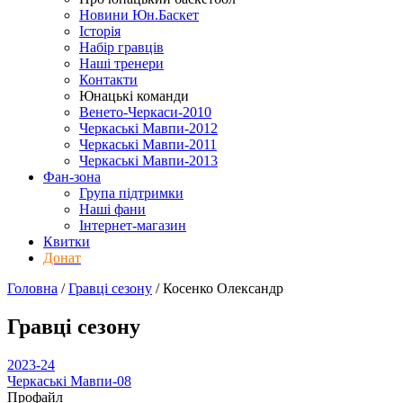
Новини Юн.Баскет
Історія
Набір гравців
Наші тренери
Контакти
Юнацькі команди
Венето-Черкаси-2010
Черкаські Мавпи-2012
Черкаські Мавпи-2011
Черкаські Мавпи-2013
Фан-зона
Група підтримки
Наші фани
Інтернет-магазин
Квитки
Донат
Головна
/
Гравці сезону
/
Косенко Олександр
Гравці сезону
2023-24
Черкаські Мавпи-08
Профайл