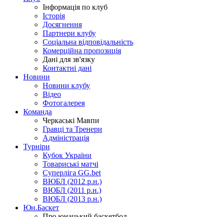
Інформація по клуб
Історія
Досягнення
Партнери клубу
Соціальна відповідальність
Комерційна пропозиція
Дані для зв'язку
Контактні дані
Новини
Новини клубу
Відео
Фотогалерея
Команда
Черкаські Мавпи
Гравці та Тренери
Адміністрація
Турніри
Кубок України
Товариські матчі
Суперліга GG.bet
ВЮБЛ (2012 р.н.)
ВЮБЛ (2011 р.н.)
ВЮБЛ (2013 р.н.)
Юн.Баскет
Про юнацький баскетбол