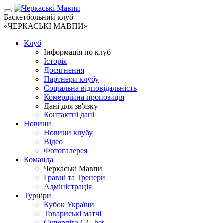
Баскетбольний клуб
«ЧЕРКАСЬКІ МАВПИ»
Клуб
Інформація по клуб
Історія
Досягнення
Партнери клубу
Соціальна відповідальність
Комерційна пропозиція
Дані для зв'язку
Контактні дані
Новини
Новини клубу
Відео
Фотогалерея
Команда
Черкаські Мавпи
Гравці та Тренери
Адміністрація
Турніри
Кубок України
Товариські матчі
Суперліга GG.bet