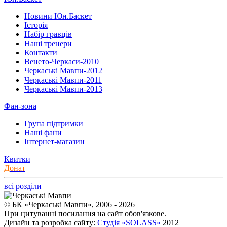
Новини Юн.Баскет
Історія
Набір гравців
Наші тренери
Контакти
Венето-Черкаси-2010
Черкаські Мавпи-2012
Черкаські Мавпи-2011
Черкаські Мавпи-2013
Фан-зона
Група підтримки
Наші фани
Інтернет-магазин
Квитки
Донат
всі розділи
© БК «Черкаські Мавпи», 2006 - 2026
При цитуванні посилання на сайт обов'язкове.
Дизайн та розробка сайту:
Студія «SOLASS»
2012