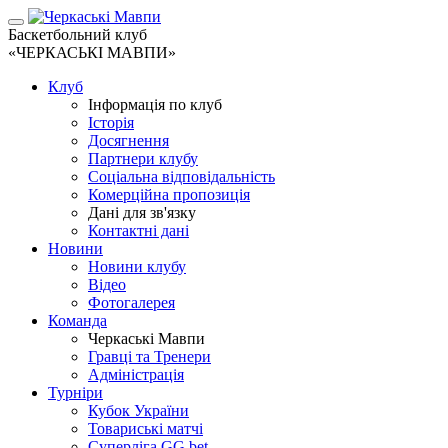
Баскетбольний клуб
«ЧЕРКАСЬКІ МАВПИ»
Клуб
Інформація по клуб
Історія
Досягнення
Партнери клубу
Соціальна відповідальність
Комерційна пропозиція
Дані для зв'язку
Контактні дані
Новини
Новини клубу
Відео
Фотогалерея
Команда
Черкаські Мавпи
Гравці та Тренери
Адміністрація
Турніри
Кубок України
Товариські матчі
Суперліга GG.bet