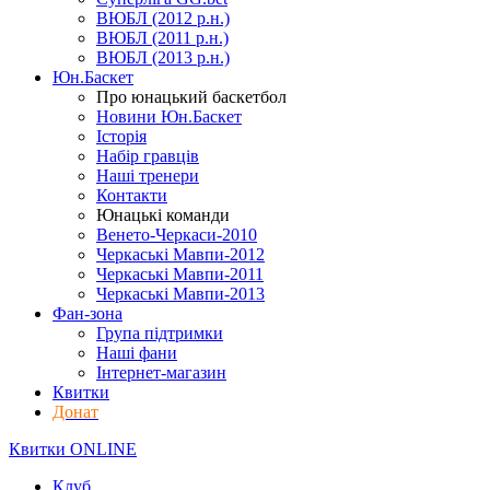
ВЮБЛ (2012 р.н.)
ВЮБЛ (2011 р.н.)
ВЮБЛ (2013 р.н.)
Юн.Баскет
Про юнацький баскетбол
Новини Юн.Баскет
Історія
Набір гравців
Наші тренери
Контакти
Юнацькі команди
Венето-Черкаси-2010
Черкаські Мавпи-2012
Черкаські Мавпи-2011
Черкаські Мавпи-2013
Фан-зона
Група підтримки
Наші фани
Інтернет-магазин
Квитки
Донат
Квитки ONLINE
Клуб