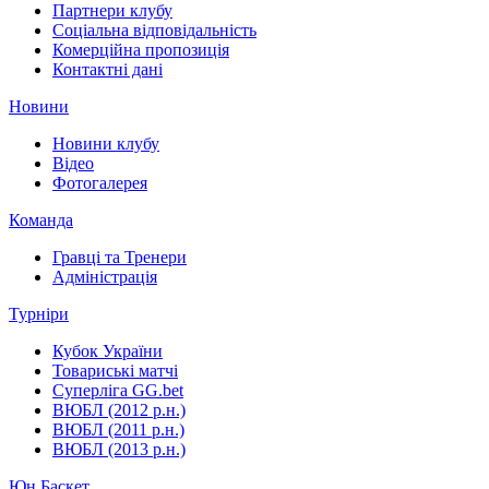
Партнери клубу
Соціальна відповідальність
Комерційна пропозиція
Контактні дані
Новини
Новини клубу
Відео
Фотогалерея
Команда
Гравці та Тренери
Адміністрація
Турніри
Кубок України
Товариські матчі
Суперліга GG.bet
ВЮБЛ (2012 р.н.)
ВЮБЛ (2011 р.н.)
ВЮБЛ (2013 р.н.)
Юн.Баскет