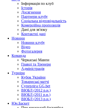
Інформація по клуб
Історія
Досягнення
Партнери клубу
Соціальна відповідальність
Комерційна пропозиція
Дані для зв'язку
Контактні дані
Новини
Новини клубу
Відео
Фотогалерея
Команда
Черкаські Мавпи
Гравці та Тренери
Адміністрація
Турніри
Кубок України
Товариські матчі
Суперліга GG.bet
ВЮБЛ (2012 р.н.)
ВЮБЛ (2011 р.н.)
ВЮБЛ (2013 р.н.)
Юн.Баскет
Про юнацький баскетбол