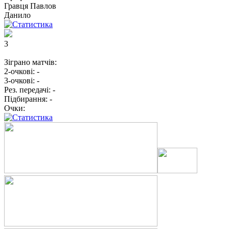
Гравця
Павлов
Данило
3
Зіграно матчів:
2-очкові:
-
3-очкові:
-
Рез. передачі:
-
Підбирання:
-
Очки: