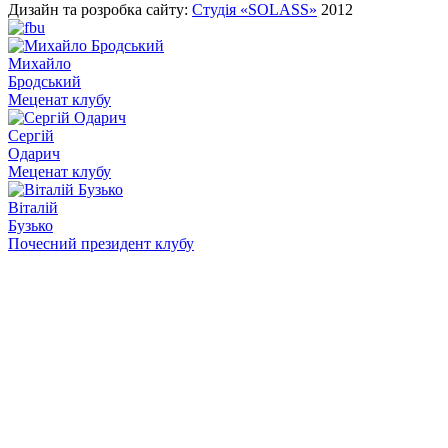
Дизайн та розробка сайту:
Студія «SOLASS»
2012
Михайло
Бродський
Меценат клубу
Сергій
Одарич
Меценат клубу
Віталій
Бузько
Почесний президент клубу