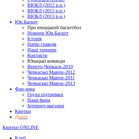
ВЮБЛ (2012 р.н.)
ВЮБЛ (2011 р.н.)
ВЮБЛ (2013 р.н.)
Юн.Баскет
Про юнацький баскетбол
Новини Юн.Баскет
Історія
Набір гравців
Наші тренери
Контакти
Юнацькі команди
Венето-Черкаси-2010
Черкаські Мавпи-2012
Черкаські Мавпи-2011
Черкаські Мавпи-2013
Фан-зона
Група підтримки
Наші фани
Інтернет-магазин
Квитки
Донат
Квитки ONLINE
Клуб