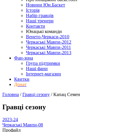
Новини Юн.Баскет
Історія
Набір гравців
Наші тренери
Контакти
Юнацькі команди
Венето-Черкаси-2010
Черкаські Мавпи-2012
Черкаські Мавпи-2011
Черкаські Мавпи-2013
Фан-зона
Група підтримки
Наші фани
Інтернет-магазин
Квитки
Донат
Головна
/
Гравці сезону
/
Капац Семен
Гравці сезону
2023-24
Черкаські Мавпи-08
Профайл