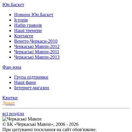
Юн.Баскет
Новини Юн.Баскет
Історія
Набір гравців
Наші тренери
Контакти
Венето-Черкаси-2010
Черкаські Мавпи-2012
Черкаські Мавпи-2011
Черкаські Мавпи-2013
Фан-зона
Група підтримки
Наші фани
Інтернет-магазин
Квитки
Донат
всі розділи
© БК «Черкаські Мавпи», 2006 - 2026
При цитуванні посилання на сайт обов'язкове.