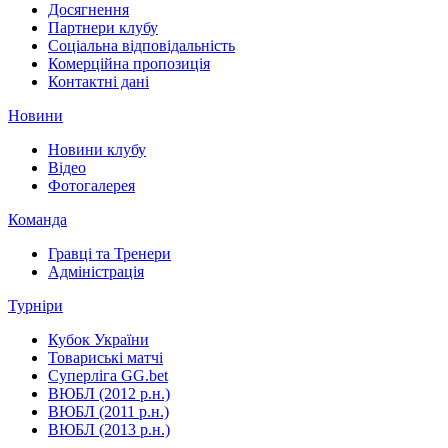
Досягнення
Партнери клубу
Соціальна відповідальність
Комерційна пропозиція
Контактні дані
Новини
Новини клубу
Відео
Фотогалерея
Команда
Гравці та Тренери
Адміністрація
Турніри
Кубок України
Товариські матчі
Суперліга GG.bet
ВЮБЛ (2012 р.н.)
ВЮБЛ (2011 р.н.)
ВЮБЛ (2013 р.н.)