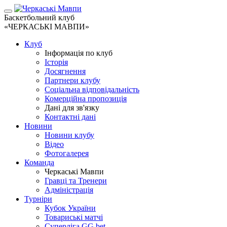
Баскетбольний клуб
«ЧЕРКАСЬКІ МАВПИ»
Клуб
Інформація по клуб
Історія
Досягнення
Партнери клубу
Соціальна відповідальність
Комерційна пропозиція
Дані для зв'язку
Контактні дані
Новини
Новини клубу
Відео
Фотогалерея
Команда
Черкаські Мавпи
Гравці та Тренери
Адміністрація
Турніри
Кубок України
Товариські матчі
Суперліга GG.bet