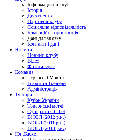
Інформація по клуб
Історія
Досягнення
Партнери клубу
Соціальна відповідальність
Комерційна пропозиція
Дані для зв'язку
Контактні дані
Новини
Новини клубу
Відео
Фотогалерея
Команда
Черкаські Мавпи
Гравці та Тренери
Адміністрація
Турніри
Кубок України
Товариські матчі
Суперліга GG.bet
ВЮБЛ (2012 р.н.)
ВЮБЛ (2011 р.н.)
ВЮБЛ (2013 р.н.)
Юн.Баскет
Про юнацький баскетбол