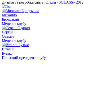
Дизайн та розробка сайту:
Студія «SOLASS»
2012
Михайло
Бродський
Меценат клубу
Сергій
Одарич
Меценат клубу
Віталій
Бузько
Почесний президент клубу