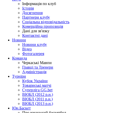
Інформація по клуб
Історія
Досягнення
Партнери клубу
Соціальна відповідальність
Комерційна пропозиція
Дані для зв'язку
Контактні дані
Новини
Новини клубу
Відео
Фотогалерея
Команда
Черкаські Мавпи
Гравці та Тренери
Адміністрація
Турніри
Кубок України
Товариські матчі
Суперліга GG.bet
ВЮБЛ (2012 р.н.)
ВЮБЛ (2011 р.н.)
ВЮБЛ (2013 р.н.)
Юн.Баскет
Про юнацький баскетбол