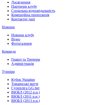
Досягнення
Партнери клубу
Соціальна відповідальність
Комерційна пропозиція
Контактні дані
Новини
Новини клубу
Відео
Фотогалерея
Команда
Гравці та Тренери
Адміністрація
Турніри
Кубок України
Товариські матчі
Суперліга GG.bet
ВЮБЛ (2012 р.н.)
ВЮБЛ (2011 р.н.)
ВЮБЛ (2013 р.н.)