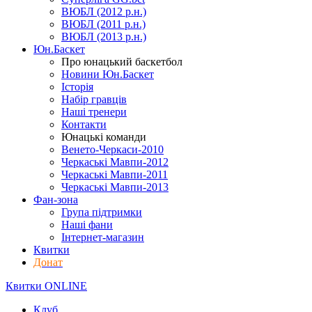
ВЮБЛ (2012 р.н.)
ВЮБЛ (2011 р.н.)
ВЮБЛ (2013 р.н.)
Юн.Баскет
Про юнацький баскетбол
Новини Юн.Баскет
Історія
Набір гравців
Наші тренери
Контакти
Юнацькі команди
Венето-Черкаси-2010
Черкаські Мавпи-2012
Черкаські Мавпи-2011
Черкаські Мавпи-2013
Фан-зона
Група підтримки
Наші фани
Інтернет-магазин
Квитки
Донат
Квитки ONLINE
Клуб