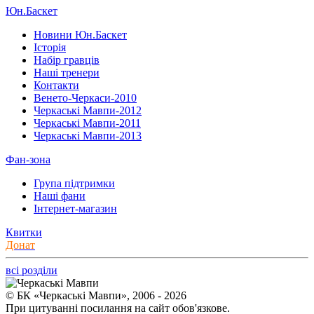
Юн.Баскет
Новини Юн.Баскет
Історія
Набір гравців
Наші тренери
Контакти
Венето-Черкаси-2010
Черкаські Мавпи-2012
Черкаські Мавпи-2011
Черкаські Мавпи-2013
Фан-зона
Група підтримки
Наші фани
Інтернет-магазин
Квитки
Донат
всі розділи
© БК «Черкаські Мавпи», 2006 - 2026
При цитуванні посилання на сайт обов'язкове.