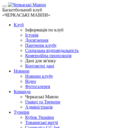
Баскетбольний клуб
«ЧЕРКАСЬКІ МАВПИ»
Клуб
Інформація по клуб
Історія
Досягнення
Партнери клубу
Соціальна відповідальність
Комерційна пропозиція
Дані для зв'язку
Контактні дані
Новини
Новини клубу
Відео
Фотогалерея
Команда
Черкаські Мавпи
Гравці та Тренери
Адміністрація
Турніри
Кубок України
Товариські матчі
Суперліга GG.bet