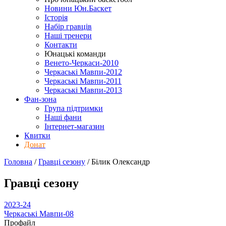
Новини Юн.Баскет
Історія
Набір гравців
Наші тренери
Контакти
Юнацькі команди
Венето-Черкаси-2010
Черкаські Мавпи-2012
Черкаські Мавпи-2011
Черкаські Мавпи-2013
Фан-зона
Група підтримки
Наші фани
Інтернет-магазин
Квитки
Донат
Головна
/
Гравці сезону
/
Білик Олександр
Гравці сезону
2023-24
Черкаські Мавпи-08
Профайл