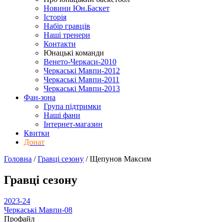
Новини Юн.Баскет
Історія
Набір гравців
Наші тренери
Контакти
Юнацькі команди
Венето-Черкаси-2010
Черкаські Мавпи-2012
Черкаські Мавпи-2011
Черкаські Мавпи-2013
Фан-зона
Група підтримки
Наші фани
Інтернет-магазин
Квитки
Донат
Головна
/
Гравці сезону
/
Щепунов Максим
Гравці сезону
2023-24
Черкаські Мавпи-08
Профайл