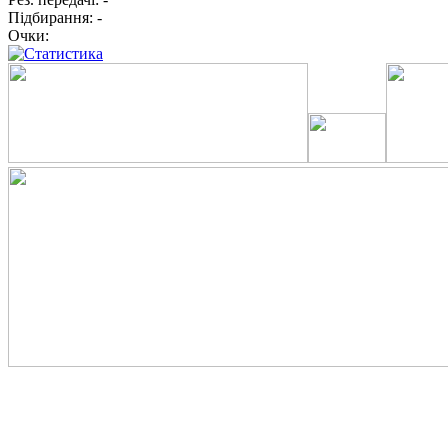
Підбирання:
-
Очки: