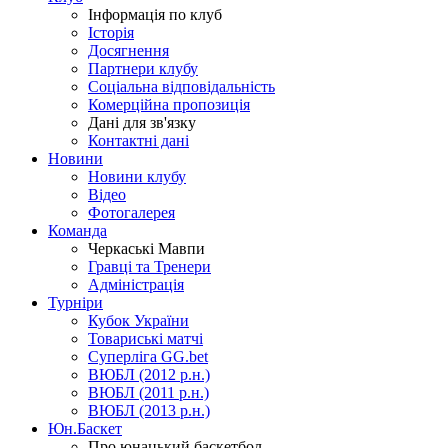
Інформація по клуб
Історія
Досягнення
Партнери клубу
Соціальна відповідальність
Комерційна пропозиція
Дані для зв'язку
Контактні дані
Новини
Новини клубу
Відео
Фотогалерея
Команда
Черкаські Мавпи
Гравці та Тренери
Адміністрація
Турніри
Кубок України
Товариські матчі
Суперліга GG.bet
ВЮБЛ (2012 р.н.)
ВЮБЛ (2011 р.н.)
ВЮБЛ (2013 р.н.)
Юн.Баскет
Про юнацький баскетбол