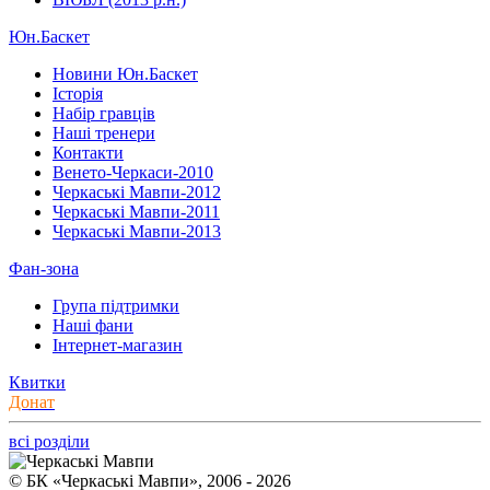
Юн.Баскет
Новини Юн.Баскет
Історія
Набір гравців
Наші тренери
Контакти
Венето-Черкаси-2010
Черкаські Мавпи-2012
Черкаські Мавпи-2011
Черкаські Мавпи-2013
Фан-зона
Група підтримки
Наші фани
Інтернет-магазин
Квитки
Донат
всі розділи
© БК «Черкаські Мавпи», 2006 - 2026