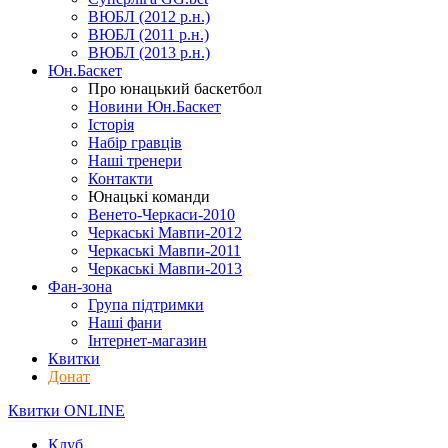
ВЮБЛ (2012 р.н.)
ВЮБЛ (2011 р.н.)
ВЮБЛ (2013 р.н.)
Юн.Баскет
Про юнацький баскетбол
Новини Юн.Баскет
Історія
Набір гравців
Наші тренери
Контакти
Юнацькі команди
Венето-Черкаси-2010
Черкаські Мавпи-2012
Черкаські Мавпи-2011
Черкаські Мавпи-2013
Фан-зона
Група підтримки
Наші фани
Інтернет-магазин
Квитки
Донат
Квитки ONLINE
Клуб