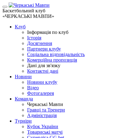
Баскетбольний клуб
«ЧЕРКАСЬКІ МАВПИ»
Клуб
Інформація по клуб
Історія
Досягнення
Партнери клубу
Соціальна відповідальність
Комерційна пропозиція
Дані для зв'язку
Контактні дані
Новини
Новини клубу
Відео
Фотогалерея
Команда
Черкаські Мавпи
Гравці та Тренери
Адміністрація
Турніри
Кубок України
Товариські матчі
Суперліга GG.bet