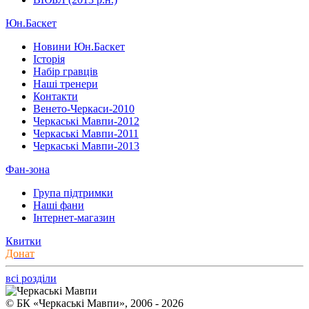
Юн.Баскет
Новини Юн.Баскет
Історія
Набір гравців
Наші тренери
Контакти
Венето-Черкаси-2010
Черкаські Мавпи-2012
Черкаські Мавпи-2011
Черкаські Мавпи-2013
Фан-зона
Група підтримки
Наші фани
Інтернет-магазин
Квитки
Донат
всі розділи
© БК «Черкаські Мавпи», 2006 - 2026