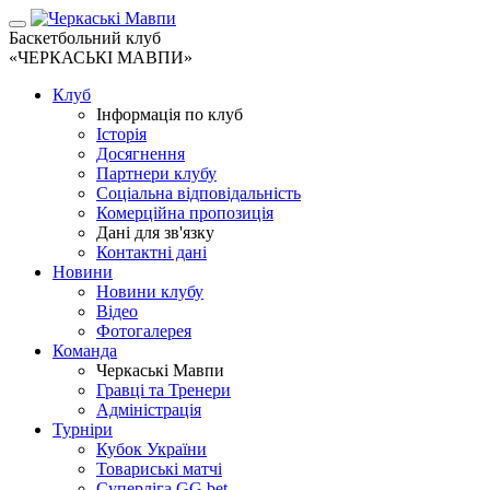
Баскетбольний клуб
«ЧЕРКАСЬКІ МАВПИ»
Клуб
Інформація по клуб
Історія
Досягнення
Партнери клубу
Соціальна відповідальність
Комерційна пропозиція
Дані для зв'язку
Контактні дані
Новини
Новини клубу
Відео
Фотогалерея
Команда
Черкаські Мавпи
Гравці та Тренери
Адміністрація
Турніри
Кубок України
Товариські матчі
Суперліга GG.bet