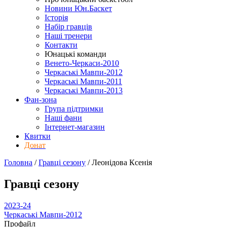
Новини Юн.Баскет
Історія
Набір гравців
Наші тренери
Контакти
Юнацькі команди
Венето-Черкаси-2010
Черкаські Мавпи-2012
Черкаські Мавпи-2011
Черкаські Мавпи-2013
Фан-зона
Група підтримки
Наші фани
Інтернет-магазин
Квитки
Донат
Головна
/
Гравці сезону
/
Леонідова Ксенія
Гравці сезону
2023-24
Черкаські Мавпи-2012
Профайл