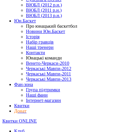
ВЮБЛ (2012 р.н.)
ВЮБЛ (2011 р.н.)
ВЮБЛ (2013 р.н.)
Юн.Баскет
Про юнацький баскетбол
Новини Юн.Баскет
Історія
Набір гравців
Наші тренери
Контакти
Юнацькі команди
Венето-Черкаси-2010
Черкаські Мавпи-2012
Черкаські Мавпи-2011
Черкаські Мавпи-2013
Фан-зона
Група підтримки
Наші фани
Інтернет-магазин
Квитки
Донат
Квитки ONLINE
Клуб