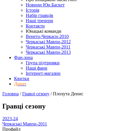
Новини Юн.Баскет
Історія
Набір гравців
Наші тренери
Контакти
Юнацькі команди
Венето-Черкаси-2010
Черкаські Мавпи-2012
Черкаські Мавпи-2011
Черкаські Мавпи-2013
Фан-зона
Група підтримки
Наші фани
Інтернет-магазин
Квитки
Донат
Головна
/
Гравці сезону
/
Плохута Денис
Гравці сезону
2023-24
Черкаські Мавпи-2011
Профайл