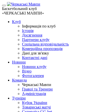
Баскетбольний клуб
«ЧЕРКАСЬКІ МАВПИ»
Клуб
Інформація по клуб
Історія
Досягнення
Партнери клубу
Соціальна відповідальність
Комерційна пропозиція
Дані для зв'язку
Контактні дані
Новини
Новини клубу
Відео
Фотогалерея
Команда
Черкаські Мавпи
Гравці та Тренери
Адміністрація
Турніри
Кубок України
Товариські матчі
Суперліга GG.bet