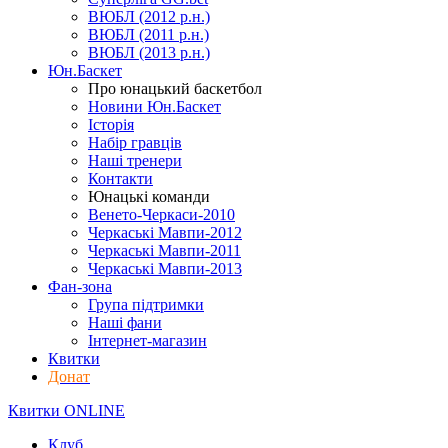
ВЮБЛ (2012 р.н.)
ВЮБЛ (2011 р.н.)
ВЮБЛ (2013 р.н.)
Юн.Баскет
Про юнацький баскетбол
Новини Юн.Баскет
Історія
Набір гравців
Наші тренери
Контакти
Юнацькі команди
Венето-Черкаси-2010
Черкаські Мавпи-2012
Черкаські Мавпи-2011
Черкаські Мавпи-2013
Фан-зона
Група підтримки
Наші фани
Інтернет-магазин
Квитки
Донат
Квитки ONLINE
Клуб