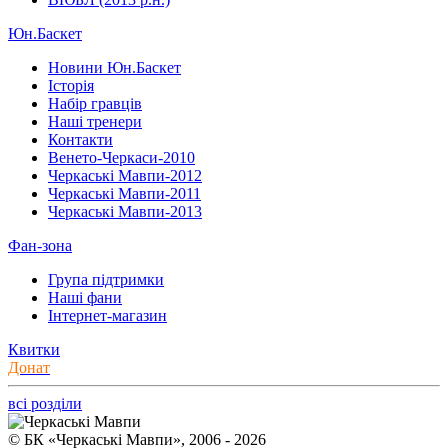
Юн.Баскет
Новини Юн.Баскет
Історія
Набір гравців
Наші тренери
Контакти
Венето-Черкаси-2010
Черкаські Мавпи-2012
Черкаські Мавпи-2011
Черкаські Мавпи-2013
Фан-зона
Група підтримки
Наші фани
Інтернет-магазин
Квитки
Донат
всі розділи
© БК «Черкаські Мавпи», 2006 - 2026