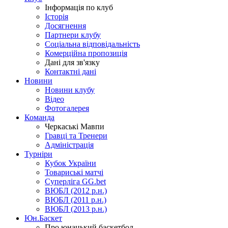
Інформація по клуб
Історія
Досягнення
Партнери клубу
Соціальна відповідальність
Комерційна пропозиція
Дані для зв'язку
Контактні дані
Новини
Новини клубу
Відео
Фотогалерея
Команда
Черкаські Мавпи
Гравці та Тренери
Адміністрація
Турніри
Кубок України
Товариські матчі
Суперліга GG.bet
ВЮБЛ (2012 р.н.)
ВЮБЛ (2011 р.н.)
ВЮБЛ (2013 р.н.)
Юн.Баскет
Про юнацький баскетбол