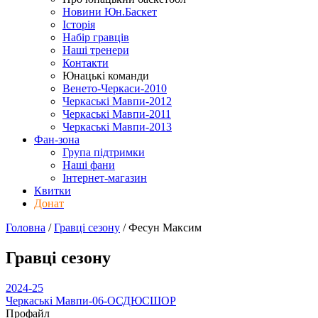
Новини Юн.Баскет
Історія
Набір гравців
Наші тренери
Контакти
Юнацькі команди
Венето-Черкаси-2010
Черкаські Мавпи-2012
Черкаські Мавпи-2011
Черкаські Мавпи-2013
Фан-зона
Група підтримки
Наші фани
Інтернет-магазин
Квитки
Донат
Головна
/
Гравці сезону
/
Фесун Максим
Гравці сезону
2024-25
Черкаські Мавпи-06-ОСДЮСШОР
Профайл