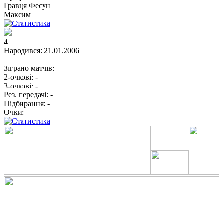
Гравця
Фесун
Максим
4
Народився:
21.01.2006
Зіграно матчів:
2-очкові:
-
3-очкові:
-
Рез. передачі:
-
Підбирання:
-
Очки: