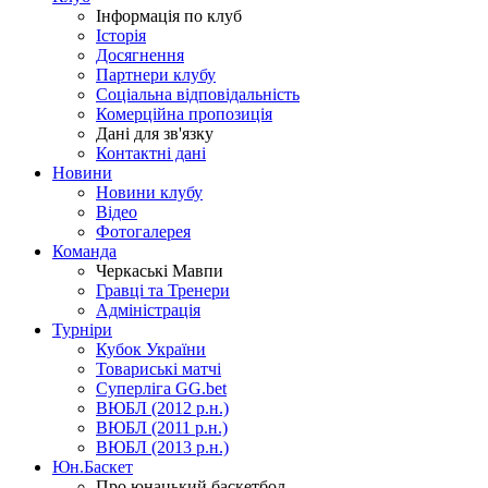
Інформація по клуб
Історія
Досягнення
Партнери клубу
Соціальна відповідальність
Комерційна пропозиція
Дані для зв'язку
Контактні дані
Новини
Новини клубу
Відео
Фотогалерея
Команда
Черкаські Мавпи
Гравці та Тренери
Адміністрація
Турніри
Кубок України
Товариські матчі
Суперліга GG.bet
ВЮБЛ (2012 р.н.)
ВЮБЛ (2011 р.н.)
ВЮБЛ (2013 р.н.)
Юн.Баскет
Про юнацький баскетбол