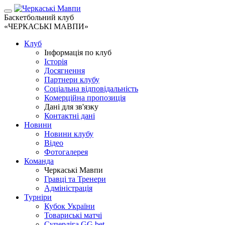
Баскетбольний клуб
«ЧЕРКАСЬКІ МАВПИ»
Клуб
Інформація по клуб
Історія
Досягнення
Партнери клубу
Соціальна відповідальність
Комерційна пропозиція
Дані для зв'язку
Контактні дані
Новини
Новини клубу
Відео
Фотогалерея
Команда
Черкаські Мавпи
Гравці та Тренери
Адміністрація
Турніри
Кубок України
Товариські матчі
Суперліга GG.bet