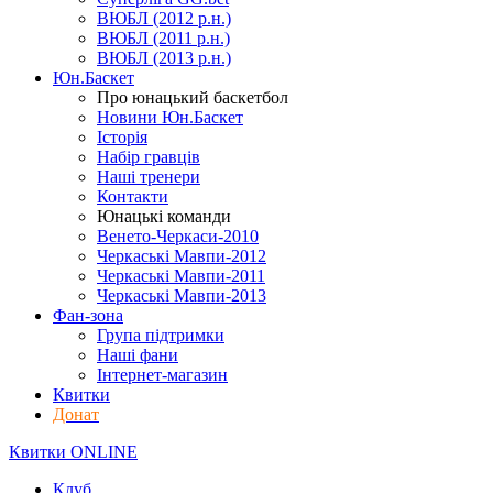
ВЮБЛ (2012 р.н.)
ВЮБЛ (2011 р.н.)
ВЮБЛ (2013 р.н.)
Юн.Баскет
Про юнацький баскетбол
Новини Юн.Баскет
Історія
Набір гравців
Наші тренери
Контакти
Юнацькі команди
Венето-Черкаси-2010
Черкаські Мавпи-2012
Черкаські Мавпи-2011
Черкаські Мавпи-2013
Фан-зона
Група підтримки
Наші фани
Інтернет-магазин
Квитки
Донат
Квитки ONLINE
Клуб