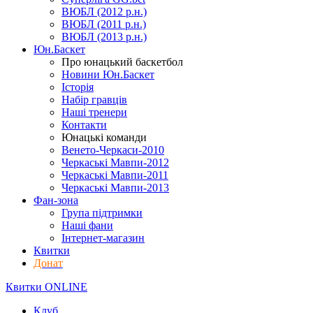
ВЮБЛ (2012 р.н.)
ВЮБЛ (2011 р.н.)
ВЮБЛ (2013 р.н.)
Юн.Баскет
Про юнацький баскетбол
Новини Юн.Баскет
Історія
Набір гравців
Наші тренери
Контакти
Юнацькі команди
Венето-Черкаси-2010
Черкаські Мавпи-2012
Черкаські Мавпи-2011
Черкаські Мавпи-2013
Фан-зона
Група підтримки
Наші фани
Інтернет-магазин
Квитки
Донат
Квитки ONLINE
Клуб