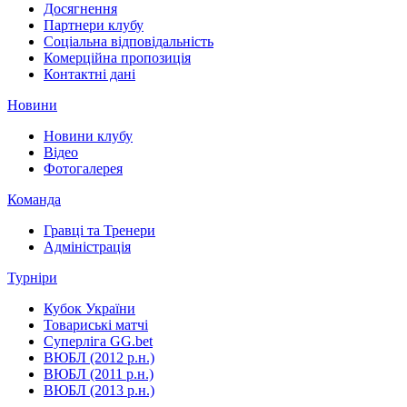
Досягнення
Партнери клубу
Соціальна відповідальність
Комерційна пропозиція
Контактні дані
Новини
Новини клубу
Відео
Фотогалерея
Команда
Гравці та Тренери
Адміністрація
Турніри
Кубок України
Товариські матчі
Суперліга GG.bet
ВЮБЛ (2012 р.н.)
ВЮБЛ (2011 р.н.)
ВЮБЛ (2013 р.н.)