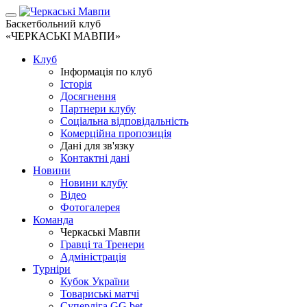
Баскетбольний клуб
«ЧЕРКАСЬКІ МАВПИ»
Клуб
Інформація по клуб
Історія
Досягнення
Партнери клубу
Соціальна відповідальність
Комерційна пропозиція
Дані для зв'язку
Контактні дані
Новини
Новини клубу
Відео
Фотогалерея
Команда
Черкаські Мавпи
Гравці та Тренери
Адміністрація
Турніри
Кубок України
Товариські матчі
Суперліга GG.bet