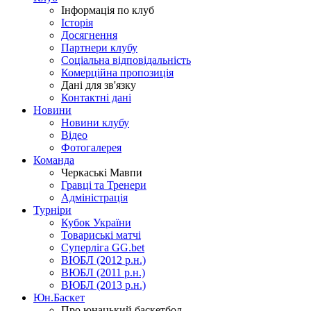
Інформація по клуб
Історія
Досягнення
Партнери клубу
Соціальна відповідальність
Комерційна пропозиція
Дані для зв'язку
Контактні дані
Новини
Новини клубу
Відео
Фотогалерея
Команда
Черкаські Мавпи
Гравці та Тренери
Адміністрація
Турніри
Кубок України
Товариські матчі
Суперліга GG.bet
ВЮБЛ (2012 р.н.)
ВЮБЛ (2011 р.н.)
ВЮБЛ (2013 р.н.)
Юн.Баскет
Про юнацький баскетбол