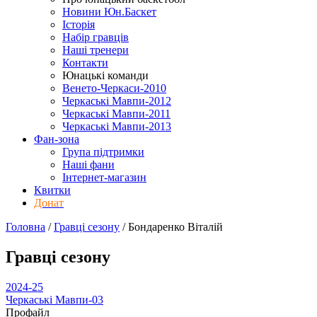
Новини Юн.Баскет
Історія
Набір гравців
Наші тренери
Контакти
Юнацькі команди
Венето-Черкаси-2010
Черкаські Мавпи-2012
Черкаські Мавпи-2011
Черкаські Мавпи-2013
Фан-зона
Група підтримки
Наші фани
Інтернет-магазин
Квитки
Донат
Головна
/
Гравці сезону
/
Бондаренко Віталій
Гравці сезону
2024-25
Черкаські Мавпи-03
Профайл