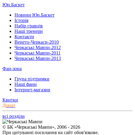
Юн.Баскет
Новини Юн.Баскет
Історія
Набір гравців
Наші тренери
Контакти
Венето-Черкаси-2010
Черкаські Мавпи-2012
Черкаські Мавпи-2011
Черкаські Мавпи-2013
Фан-зона
Група підтримки
Наші фани
Інтернет-магазин
Квитки
Донат
всі розділи
© БК «Черкаські Мавпи», 2006 - 2026
При цитуванні посилання на сайт обов'язкове.