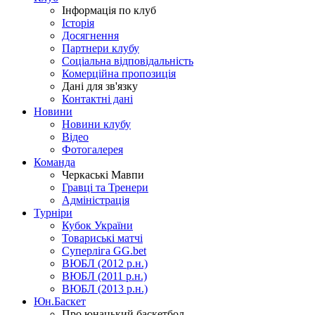
Інформація по клуб
Історія
Досягнення
Партнери клубу
Соціальна відповідальність
Комерційна пропозиція
Дані для зв'язку
Контактні дані
Новини
Новини клубу
Відео
Фотогалерея
Команда
Черкаські Мавпи
Гравці та Тренери
Адміністрація
Турніри
Кубок України
Товариські матчі
Суперліга GG.bet
ВЮБЛ (2012 р.н.)
ВЮБЛ (2011 р.н.)
ВЮБЛ (2013 р.н.)
Юн.Баскет
Про юнацький баскетбол