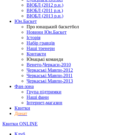
ВЮБЛ (2012 р.н.)
ВЮБЛ (2011 р.н.)
ВЮБЛ (2013 р.н.)
Юн.Баскет
Про юнацький баскетбол
Новини Юн.Баскет
Історія
Набір гравців
Наші тренери
Контакти
Юнацькі команди
Венето-Черкаси-2010
Черкаські Мавпи-2012
Черкаські Мавпи-2011
Черкаські Мавпи-2013
Фан-зона
Група підтримки
Наші фани
Інтернет-магазин
Квитки
Донат
Квитки ONLINE
Клуб