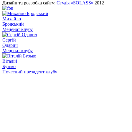
Дизайн та розробка сайту:
Студія «SOLASS»
2012
Михайло
Бродський
Меценат клубу
Сергій
Одарич
Меценат клубу
Віталій
Бузько
Почесний президент клубу