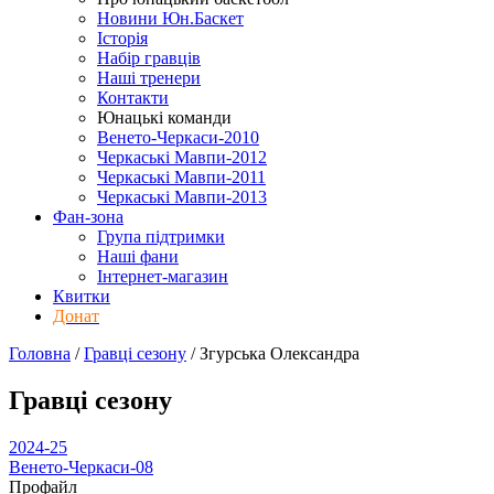
Новини Юн.Баскет
Історія
Набір гравців
Наші тренери
Контакти
Юнацькі команди
Венето-Черкаси-2010
Черкаські Мавпи-2012
Черкаські Мавпи-2011
Черкаські Мавпи-2013
Фан-зона
Група підтримки
Наші фани
Інтернет-магазин
Квитки
Донат
Головна
/
Гравці сезону
/
Згурська Олександра
Гравці сезону
2024-25
Венето-Черкаси-08
Профайл