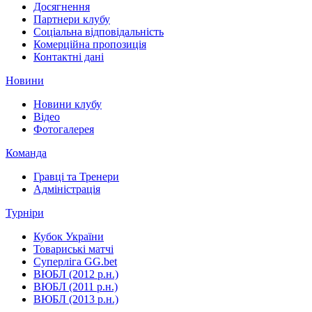
Досягнення
Партнери клубу
Соціальна відповідальність
Комерційна пропозиція
Контактні дані
Новини
Новини клубу
Відео
Фотогалерея
Команда
Гравці та Тренери
Адміністрація
Турніри
Кубок України
Товариські матчі
Суперліга GG.bet
ВЮБЛ (2012 р.н.)
ВЮБЛ (2011 р.н.)
ВЮБЛ (2013 р.н.)