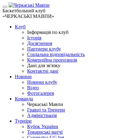
Баскетбольний клуб
«ЧЕРКАСЬКІ МАВПИ»
Клуб
Інформація по клуб
Історія
Досягнення
Партнери клубу
Соціальна відповідальність
Комерційна пропозиція
Дані для зв'язку
Контактні дані
Новини
Новини клубу
Відео
Фотогалерея
Команда
Черкаські Мавпи
Гравці та Тренери
Адміністрація
Турніри
Кубок України
Товариські матчі
Суперліга GG.bet