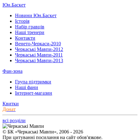
Юн.Баскет
Новини Юн.Баскет
Історія
Набір гравців
Наші тренери
Контакти
Венето-Черкаси-2010
Черкаські Мавпи-2012
Черкаські Мавпи-2011
Черкаські Мавпи-2013
Фан-зона
Група підтримки
Наші фани
Інтернет-магазин
Квитки
Донат
всі розділи
© БК «Черкаські Мавпи», 2006 - 2026
При цитуванні посилання на сайт обов'язкове.