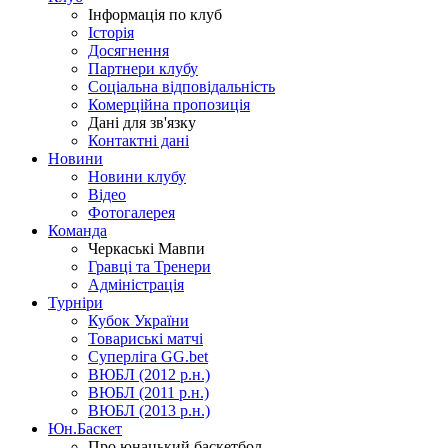
Інформація по клуб
Історія
Досягнення
Партнери клубу
Соціальна відповідальність
Комерційна пропозиція
Дані для зв'язку
Контактні дані
Новини
Новини клубу
Відео
Фотогалерея
Команда
Черкаські Мавпи
Гравці та Тренери
Адміністрація
Турніри
Кубок України
Товариські матчі
Суперліга GG.bet
ВЮБЛ (2012 р.н.)
ВЮБЛ (2011 р.н.)
ВЮБЛ (2013 р.н.)
Юн.Баскет
Про юнацький баскетбол