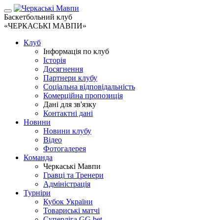
Баскетбольний клуб
«ЧЕРКАСЬКІ МАВПИ»
Клуб
Інформація по клуб
Історія
Досягнення
Партнери клубу
Соціальна відповідальність
Комерційна пропозиція
Дані для зв'язку
Контактні дані
Новини
Новини клубу
Відео
Фотогалерея
Команда
Черкаські Мавпи
Гравці та Тренери
Адміністрація
Турніри
Кубок України
Товариські матчі
Суперліга GG.bet