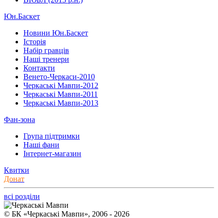
Юн.Баскет
Новини Юн.Баскет
Історія
Набір гравців
Наші тренери
Контакти
Венето-Черкаси-2010
Черкаські Мавпи-2012
Черкаські Мавпи-2011
Черкаські Мавпи-2013
Фан-зона
Група підтримки
Наші фани
Інтернет-магазин
Квитки
Донат
всі розділи
© БК «Черкаські Мавпи», 2006 - 2026