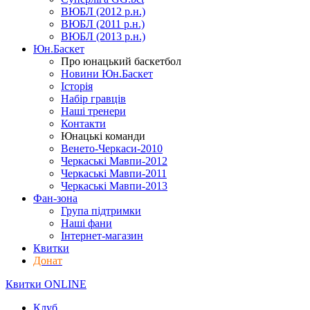
ВЮБЛ (2012 р.н.)
ВЮБЛ (2011 р.н.)
ВЮБЛ (2013 р.н.)
Юн.Баскет
Про юнацький баскетбол
Новини Юн.Баскет
Історія
Набір гравців
Наші тренери
Контакти
Юнацькі команди
Венето-Черкаси-2010
Черкаські Мавпи-2012
Черкаські Мавпи-2011
Черкаські Мавпи-2013
Фан-зона
Група підтримки
Наші фани
Інтернет-магазин
Квитки
Донат
Квитки ONLINE
Клуб