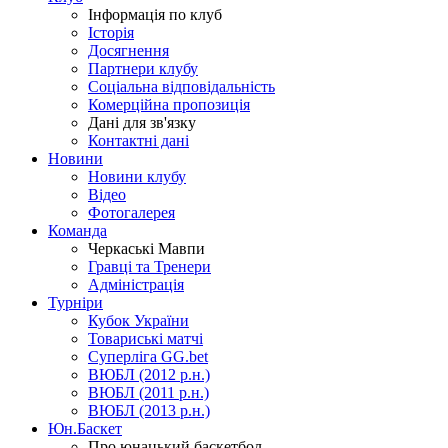
Інформація по клуб
Історія
Досягнення
Партнери клубу
Соціальна відповідальність
Комерційна пропозиція
Дані для зв'язку
Контактні дані
Новини
Новини клубу
Відео
Фотогалерея
Команда
Черкаські Мавпи
Гравці та Тренери
Адміністрація
Турніри
Кубок України
Товариські матчі
Суперліга GG.bet
ВЮБЛ (2012 р.н.)
ВЮБЛ (2011 р.н.)
ВЮБЛ (2013 р.н.)
Юн.Баскет
Про юнацький баскетбол