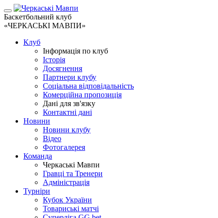
Баскетбольний клуб
«ЧЕРКАСЬКІ МАВПИ»
Клуб
Інформація по клуб
Історія
Досягнення
Партнери клубу
Соціальна відповідальність
Комерційна пропозиція
Дані для зв'язку
Контактні дані
Новини
Новини клубу
Відео
Фотогалерея
Команда
Черкаські Мавпи
Гравці та Тренери
Адміністрація
Турніри
Кубок України
Товариські матчі
Суперліга GG.bet