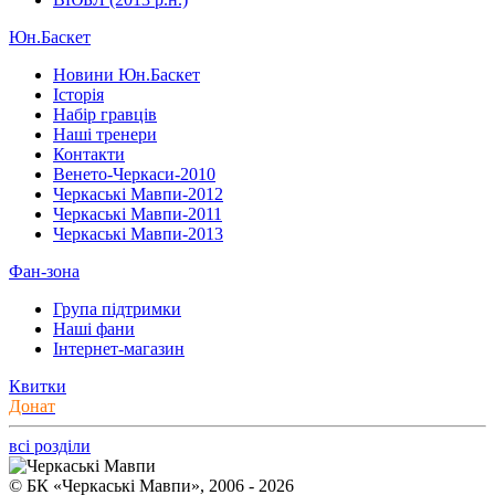
Юн.Баскет
Новини Юн.Баскет
Історія
Набір гравців
Наші тренери
Контакти
Венето-Черкаси-2010
Черкаські Мавпи-2012
Черкаські Мавпи-2011
Черкаські Мавпи-2013
Фан-зона
Група підтримки
Наші фани
Інтернет-магазин
Квитки
Донат
всі розділи
© БК «Черкаські Мавпи», 2006 - 2026