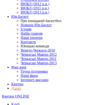
ВЮБЛ (2012 р.н.)
ВЮБЛ (2011 р.н.)
ВЮБЛ (2013 р.н.)
Юн.Баскет
Про юнацький баскетбол
Новини Юн.Баскет
Історія
Набір гравців
Наші тренери
Контакти
Юнацькі команди
Венето-Черкаси-2010
Черкаські Мавпи-2012
Черкаські Мавпи-2011
Черкаські Мавпи-2013
Фан-зона
Група підтримки
Наші фани
Інтернет-магазин
Квитки
Донат
Квитки ONLINE
Клуб