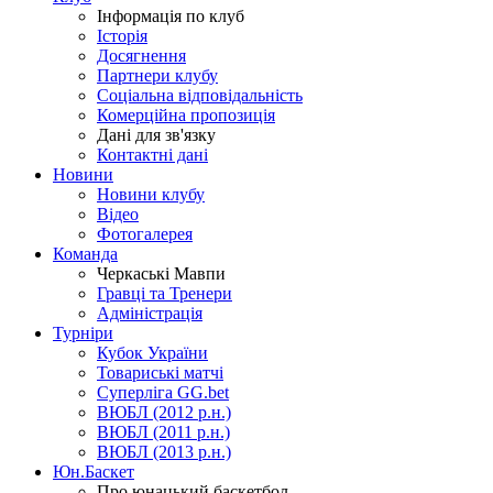
Інформація по клуб
Історія
Досягнення
Партнери клубу
Соціальна відповідальність
Комерційна пропозиція
Дані для зв'язку
Контактні дані
Новини
Новини клубу
Відео
Фотогалерея
Команда
Черкаські Мавпи
Гравці та Тренери
Адміністрація
Турніри
Кубок України
Товариські матчі
Суперліга GG.bet
ВЮБЛ (2012 р.н.)
ВЮБЛ (2011 р.н.)
ВЮБЛ (2013 р.н.)
Юн.Баскет
Про юнацький баскетбол