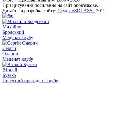
При цитуванні посилання на сайт обов'язкове.
Дизайн та розробка сайту:
Студія «SOLASS»
2012
Михайло
Бродський
Меценат клубу
Сергій
Одарич
Меценат клубу
Віталій
Бузько
Почесний президент клубу