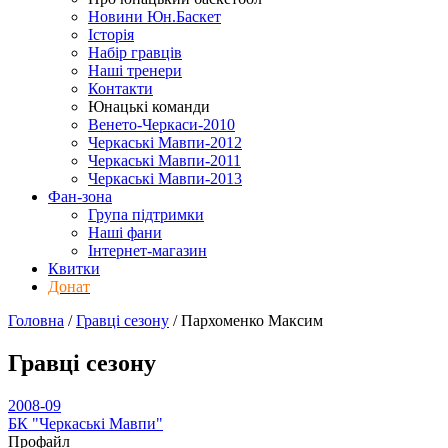
Новини Юн.Баскет
Історія
Набір гравців
Наші тренери
Контакти
Юнацькі команди
Венето-Черкаси-2010
Черкаські Мавпи-2012
Черкаські Мавпи-2011
Черкаські Мавпи-2013
Фан-зона
Група підтримки
Наші фани
Інтернет-магазин
Квитки
Донат
Головна
/
Гравці сезону
/
Пархоменко Максим
Гравці сезону
2008-09
БК "Черкаські Мавпи"
Профайл