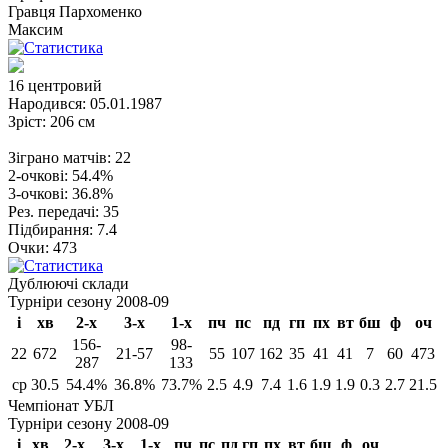
Гравця
Пархоменко
Максим
16
центровий
Народився:
05.01.1987
Зріст:
206 см
Зіграно матчів:
22
2-очкові:
54.4%
3-очкові:
36.8%
Рез. передачі:
35
Підбирання:
7.4
Очки:
473
Дублюючі склади
Турніри сезону 2008-09
і
хв
2-х
3-х
1-х
пч
пс
пд
гп
пх
вт
бш
ф
оч
156-
98-
22
672
21-57
55
107
162
35
41
41
7
60
473
287
133
ср
30.5
54.4%
36.8%
73.7%
2.5
4.9
7.4
1.6
1.9
1.9
0.3
2.7
21.5
Чемпіонат УБЛ
Турніри сезону 2008-09
і
хв
2-х
3-х
1-х
пч
пс
пд
гп
пх
вт
бш
ф
оч