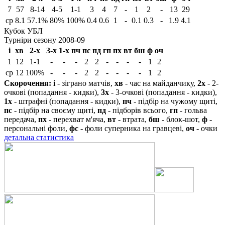
7
57
8-14
4-5
1-1
3
4
7
-
1
2
-
13
29
ср
8.1
57.1%
80%
100%
0.4
0.6
1
-
0.1
0.3
-
1.9
4.1
Кубок УБЛ
Турніри сезону 2008-09
і
хв
2-х
3-х
1-х
пч
пс
пд
гп
пх
вт
бш
ф
оч
1
12
1-1
-
-
-
2
2
-
-
-
-
1
2
ср
12
100%
-
-
-
2
2
-
-
-
-
1
2
Скорочення:
і
- зіграно матчів,
хв
- час на майданчику,
2х
- 2-
очкові (попадання - кидки),
3х
- 3-очкові (попадання - кидки),
1х
- штрафні (попадання - кидки),
пч
- підбір на чужому щиті,
пс
- підбір на своєму щиті,
пд
- підборів всього,
гп
- гольва
передача,
пх
- перехват м'яча,
вт
- втрата,
бш
- блок-шот,
ф
-
персональні фоли,
фс
- фоли суперника на гравцеві,
оч
- очки
детальна статистика