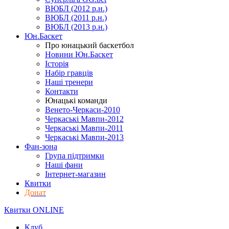
ВЮБЛ (2012 р.н.)
ВЮБЛ (2011 р.н.)
ВЮБЛ (2013 р.н.)
Юн.Баскет
Про юнацький баскетбол
Новини Юн.Баскет
Історія
Набір гравців
Наші тренери
Контакти
Юнацькі команди
Венето-Черкаси-2010
Черкаські Мавпи-2012
Черкаські Мавпи-2011
Черкаські Мавпи-2013
Фан-зона
Група підтримки
Наші фани
Інтернет-магазин
Квитки
Донат
Квитки ONLINE
Клуб