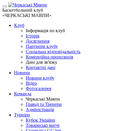
Баскетбольний клуб
«ЧЕРКАСЬКІ МАВПИ»
Клуб
Інформація по клуб
Історія
Досягнення
Партнери клубу
Соціальна відповідальність
Комерційна пропозиція
Дані для зв'язку
Контактні дані
Новини
Новини клубу
Відео
Фотогалерея
Команда
Черкаські Мавпи
Гравці та Тренери
Адміністрація
Турніри
Кубок України
Товариські матчі
Суперліга GG.bet