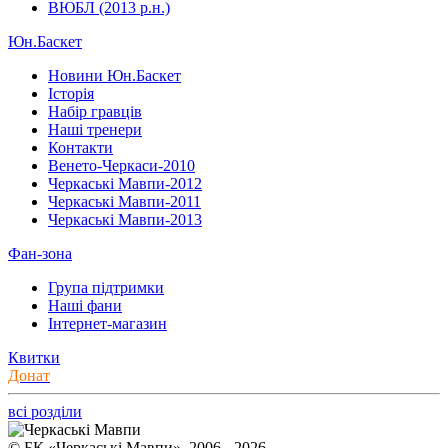
ВЮБЛ (2013 р.н.)
Юн.Баскет
Новини Юн.Баскет
Історія
Набір гравців
Наші тренери
Контакти
Венето-Черкаси-2010
Черкаські Мавпи-2012
Черкаські Мавпи-2011
Черкаські Мавпи-2013
Фан-зона
Група підтримки
Наші фани
Інтернет-магазин
Квитки
Донат
всі розділи
© БК «Черкаські Мавпи», 2006 - 2026