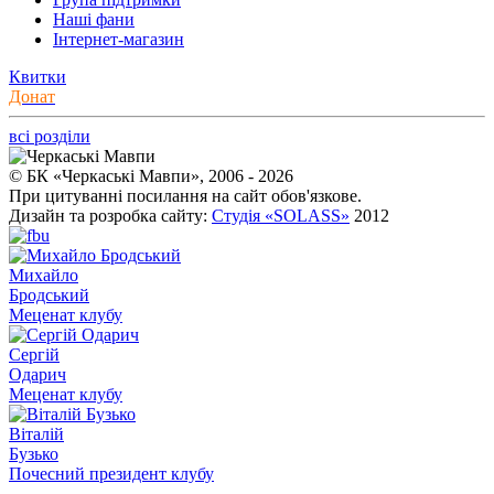
Наші фани
Інтернет-магазин
Квитки
Донат
всі розділи
© БК «Черкаські Мавпи», 2006 - 2026
При цитуванні посилання на сайт обов'язкове.
Дизайн та розробка сайту:
Студія «SOLASS»
2012
Михайло
Бродський
Меценат клубу
Сергій
Одарич
Меценат клубу
Віталій
Бузько
Почесний президент клубу