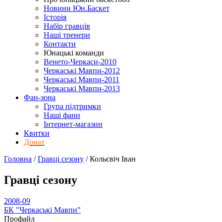
Новини Юн.Баскет
Історія
Набір гравців
Наші тренери
Контакти
Юнацькі команди
Венето-Черкаси-2010
Черкаські Мавпи-2012
Черкаські Мавпи-2011
Черкаські Мавпи-2013
Фан-зона
Група підтримки
Наші фани
Інтернет-магазин
Квитки
Донат
Головна
/
Гравці сезону
/
Кольєвіч Іван
Гравці сезону
2008-09
БК "Черкаські Мавпи"
Профайл