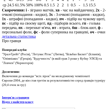
ср
24.5
61.5%
50%
100%
0.5
1.5
2
2
1
0.5
-
1.5
15.5
Скорочення:
і
- зіграно матчів,
хв
- час на майданчику,
2х
- 2-
очкові (попадання - кидки),
3х
- 3-очкові (попадання - кидки),
1х
- штрафні (попадання - кидки),
пч
- підбір на чужому щиті,
пс
- підбір на своєму щиті,
пд
- підборів всього,
гп
- гольва
передача,
пх
- перехват м'яча,
вт
- втрата,
бш
- блок-шот,
ф
-
персональні фоли,
фс
- фоли суперника на гравцеві,
оч
- очки
детальна статистика
Про гравця
Попередні клуби:
"Урал-Грейт" (Росія), "Летувас Рітас" (Литва), "Більбао Баскет" (Іспанія),
"Олімпіакос" (Греція), "Будучность" (в якій грав 3 роки у Кубку УЛЄБ) та
"Ловчен" (Чорногорія)
Досягнення:
Включення до команди “всіх зірок” на молодіжному чемпіонаті
Європи-2004, де він став третім за результативністю серед гравців турніру
(20,4 очок за гру)
Інтерв'ю з гравцем
Відео з майстер-класу