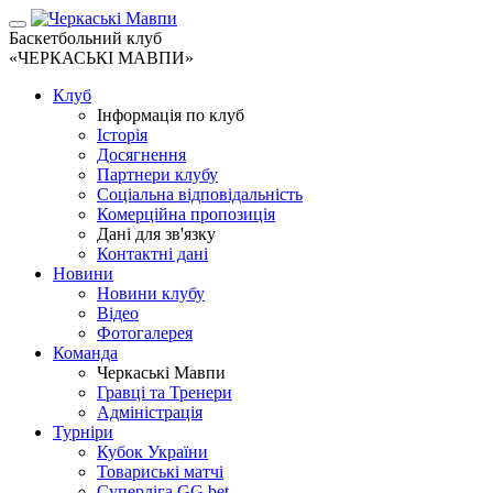
Баскетбольний клуб
«ЧЕРКАСЬКІ МАВПИ»
Клуб
Інформація по клуб
Історія
Досягнення
Партнери клубу
Соціальна відповідальність
Комерційна пропозиція
Дані для зв'язку
Контактні дані
Новини
Новини клубу
Відео
Фотогалерея
Команда
Черкаські Мавпи
Гравці та Тренери
Адміністрація
Турніри
Кубок України
Товариські матчі
Суперліга GG.bet