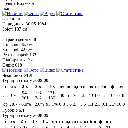
Гравця
Кольєвіч
Іван
8
захисник
Народився:
30.05.1984
Зріст:
187 см
Зіграно матчів:
38
2-очкові:
46.8%
3-очкові:
42.6%
Рез. передачі:
133
Підбирання:
2.4
Очки:
618
Чемпіонат УБЛ
Турніри сезону 2008-09
і
хв
2-х
3-х
1-х
пч
пс
пд
гп
пх
вт
бш
ф
оч
94-
103-
121-
38
1091
30
61
91
133
40
80
2
104
618
201
242
130
ср
28.7
46.8%
42.6%
93.1%
0.8
1.6
2.4
3.5
1.1
2.1
0.1
2.7
16.3
Кубок УБЛ
Турніри сезону 2008-09
і
хв
2-х
3-х
1-х
пч
пс
пд
гп
пх
вт
бш
ф
оч
2
49
8-13
3-6
6-6
1
3
4
4
2
1
-
3
31