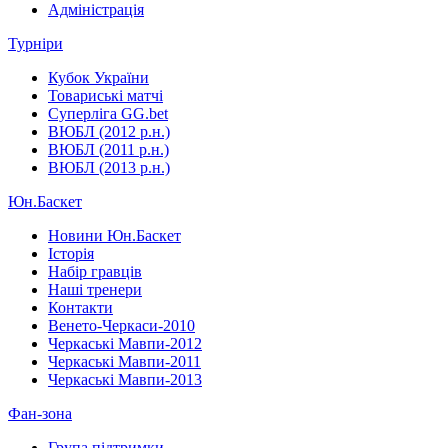
Адміністрація
Турніри
Кубок України
Товариські матчі
Суперліга GG.bet
ВЮБЛ (2012 р.н.)
ВЮБЛ (2011 р.н.)
ВЮБЛ (2013 р.н.)
Юн.Баскет
Новини Юн.Баскет
Історія
Набір гравців
Наші тренери
Контакти
Венето-Черкаси-2010
Черкаські Мавпи-2012
Черкаські Мавпи-2011
Черкаські Мавпи-2013
Фан-зона
Група підтримки