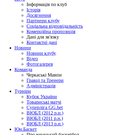
Інформація по клуб
Історія
Досягнення
Партнери клубу
Соціальна відповідальність
Комерційна пропозиція
Дані для зв'язку
Контактні дані
Новини
Новини клубу
Відео
Фотогалерея
Команда
Черкаські Мавпи
Гравці та Тренери
Адміністрація
Турніри
Кубок України
Товариські матчі
Суперліга GG.bet
ВЮБЛ (2012 р.н.)
ВЮБЛ (2011 р.н.)
ВЮБЛ (2013 р.н.)
Юн.Баскет
Про юнацький баскетбол