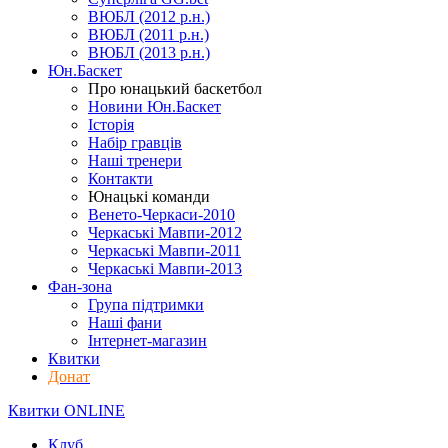
ВЮБЛ (2012 р.н.)
ВЮБЛ (2011 р.н.)
ВЮБЛ (2013 р.н.)
Юн.Баскет
Про юнацький баскетбол
Новини Юн.Баскет
Історія
Набір гравців
Наші тренери
Контакти
Юнацькі команди
Венето-Черкаси-2010
Черкаські Мавпи-2012
Черкаські Мавпи-2011
Черкаські Мавпи-2013
Фан-зона
Група підтримки
Наші фани
Інтернет-магазин
Квитки
Донат
Квитки ONLINE
Клуб