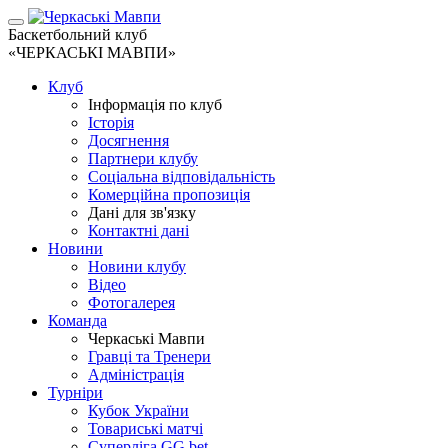
Баскетбольний клуб
«ЧЕРКАСЬКІ МАВПИ»
Клуб
Інформація по клуб
Історія
Досягнення
Партнери клубу
Соціальна відповідальність
Комерційна пропозиція
Дані для зв'язку
Контактні дані
Новини
Новини клубу
Відео
Фотогалерея
Команда
Черкаські Мавпи
Гравці та Тренери
Адміністрація
Турніри
Кубок України
Товариські матчі
Суперліга GG.bet