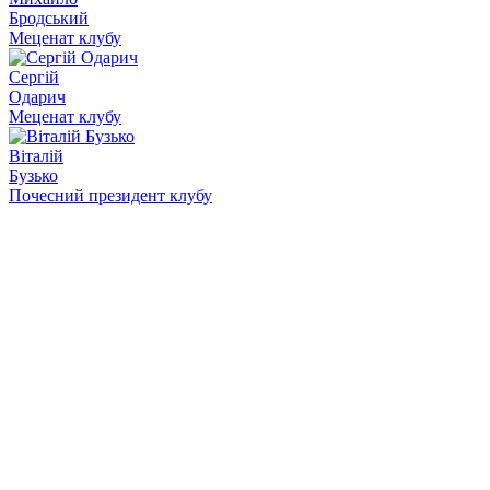
Бродський
Меценат клубу
Сергій
Одарич
Меценат клубу
Віталій
Бузько
Почесний президент клубу