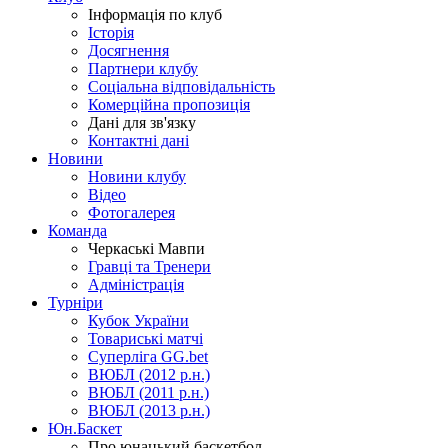
Інформація по клуб
Історія
Досягнення
Партнери клубу
Соціальна відповідальність
Комерційна пропозиція
Дані для зв'язку
Контактні дані
Новини
Новини клубу
Відео
Фотогалерея
Команда
Черкаські Мавпи
Гравці та Тренери
Адміністрація
Турніри
Кубок України
Товариські матчі
Суперліга GG.bet
ВЮБЛ (2012 р.н.)
ВЮБЛ (2011 р.н.)
ВЮБЛ (2013 р.н.)
Юн.Баскет
Про юнацький баскетбол