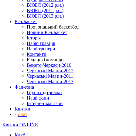
ВЮБЛ (2012 р.н.)
ВЮБЛ (2011 р.н.)
ВЮБЛ (2013 р.н.)
Юн.Баскет
Про юнацький баскетбол
Новини Юн.Баскет
Історія
Набір гравців
Наші тренери
Контакти
Юнацькі команди
Венето-Черкаси-2010
Черкаські Мавпи-2012
Черкаські Мавпи-2011
Черкаські Мавпи-2013
Фан-зона
Група підтримки
Наші фани
Інтернет-магазин
Квитки
Донат
Квитки ONLINE
Клуб