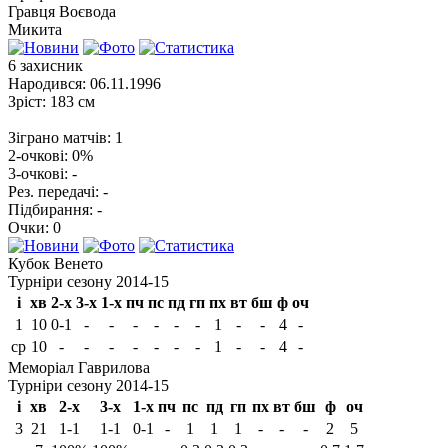
Гравця
Воєвода
Микита
6
захисник
Народився:
06.11.1996
Зріст:
183 см
Зіграно матчів:
1
2-очкові:
0%
3-очкові:
-
Рез. передачі:
-
Підбирання:
-
Очки:
0
Кубок Венето
Турніри сезону 2014-15
і
хв
2-х
3-х
1-х
пч
пс
пд
гп
пх
вт
бш
ф
оч
1
10
0-1
-
-
-
-
-
-
1
-
-
4
-
ср
10
-
-
-
-
-
-
-
1
-
-
4
-
Меморіал Гаврилова
Турніри сезону 2014-15
і
хв
2-х
3-х
1-х
пч
пс
пд
гп
пх
вт
бш
ф
оч
3
21
1-1
1-1
0-1
-
1
1
1
-
-
-
2
5