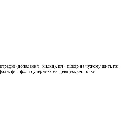
штрафні (попадання - кидки),
пч
- підбір на чужому щиті,
пс
-
 фоли,
фс
- фоли суперника на гравцеві,
оч
- очки