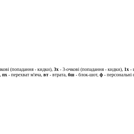
чкові (попадання - кидки),
3х
- 3-очкові (попадання - кидки),
1х
- 
,
пх
- перехват м'яча,
вт
- втрата,
бш
- блок-шот,
ф
- персональні