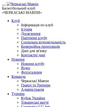
Баскетбольний клуб
«ЧЕРКАСЬКІ МАВПИ»
Клуб
Інформація по клуб
Історія
Досягнення
Партнери клубу
Соціальна відповідальність
Комерційна пропозиція
Дані для зв'язку
Контактні дані
Новини
Новини клубу
Відео
Фотогалерея
Команда
Черкаські Мавпи
Гравці та Тренери
Адміністрація
Турніри
Кубок України
Товариські матчі
Суперліга GG.bet