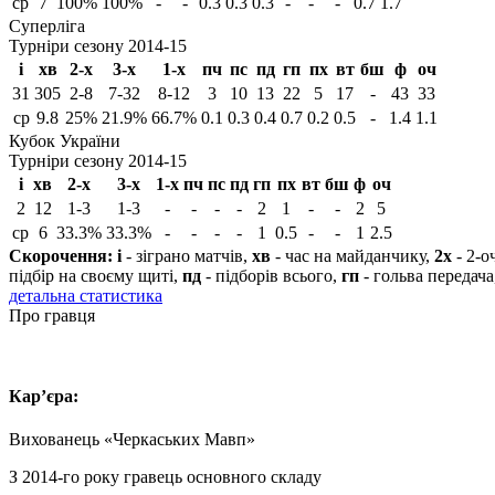
ср
7
100%
100%
-
-
0.3
0.3
0.3
-
-
-
0.7
1.7
Суперліга
Турніри сезону 2014-15
і
хв
2-х
3-х
1-х
пч
пс
пд
гп
пх
вт
бш
ф
оч
31
305
2-8
7-32
8-12
3
10
13
22
5
17
-
43
33
ср
9.8
25%
21.9%
66.7%
0.1
0.3
0.4
0.7
0.2
0.5
-
1.4
1.1
Кубок України
Турніри сезону 2014-15
і
хв
2-х
3-х
1-х
пч
пс
пд
гп
пх
вт
бш
ф
оч
2
12
1-3
1-3
-
-
-
-
2
1
-
-
2
5
ср
6
33.3%
33.3%
-
-
-
-
1
0.5
-
-
1
2.5
Скорочення:
і
- зіграно матчів,
хв
- час на майданчику,
2х
- 2-о
підбір на своєму щиті,
пд
- підборів всього,
гп
- гольва передача
детальна статистика
Про гравця
Кар’єра:
Вихованець «Черкаських Мавп»
З 2014-го року гравець основного складу