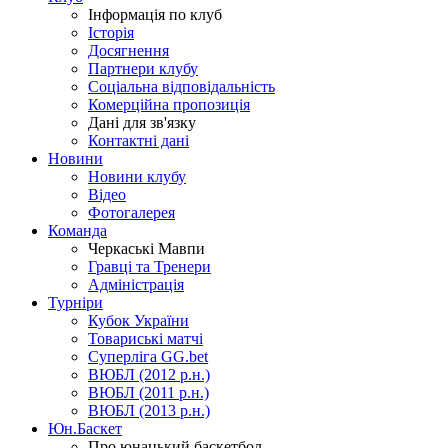
Інформація по клуб
Історія
Досягнення
Партнери клубу
Соціальна відповідальність
Комерційна пропозиція
Дані для зв'язку
Контактні дані
Новини
Новини клубу
Відео
Фотогалерея
Команда
Черкаські Мавпи
Гравці та Тренери
Адміністрація
Турніри
Кубок України
Товариські матчі
Суперліга GG.bet
ВЮБЛ (2012 р.н.)
ВЮБЛ (2011 р.н.)
ВЮБЛ (2013 р.н.)
Юн.Баскет
Про юнацький баскетбол