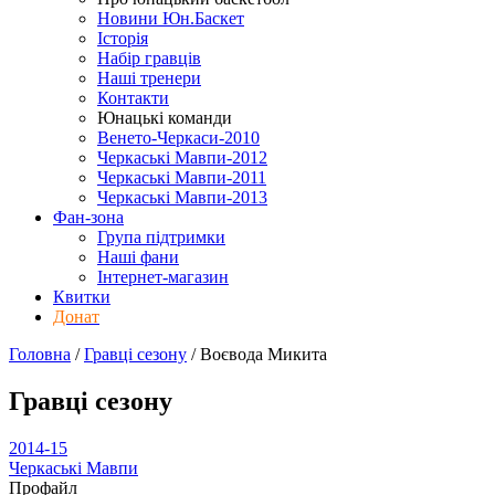
Новини Юн.Баскет
Історія
Набір гравців
Наші тренери
Контакти
Юнацькі команди
Венето-Черкаси-2010
Черкаські Мавпи-2012
Черкаські Мавпи-2011
Черкаські Мавпи-2013
Фан-зона
Група підтримки
Наші фани
Інтернет-магазин
Квитки
Донат
Головна
/
Гравці сезону
/
Воєвода Микита
Гравці сезону
2014-15
Черкаські Мавпи
Профайл