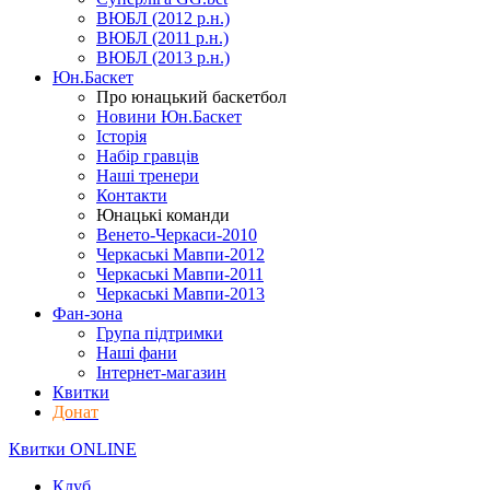
ВЮБЛ (2012 р.н.)
ВЮБЛ (2011 р.н.)
ВЮБЛ (2013 р.н.)
Юн.Баскет
Про юнацький баскетбол
Новини Юн.Баскет
Історія
Набір гравців
Наші тренери
Контакти
Юнацькі команди
Венето-Черкаси-2010
Черкаські Мавпи-2012
Черкаські Мавпи-2011
Черкаські Мавпи-2013
Фан-зона
Група підтримки
Наші фани
Інтернет-магазин
Квитки
Донат
Квитки ONLINE
Клуб