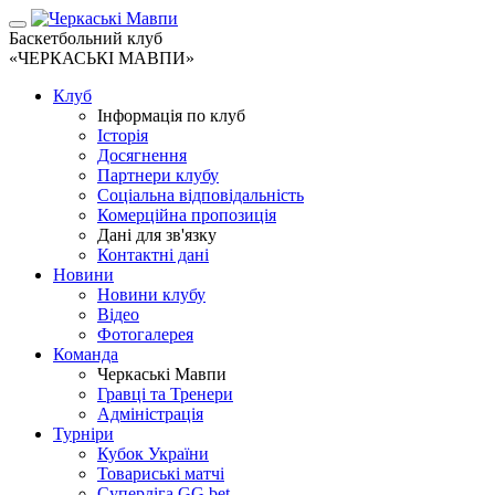
Баскетбольний клуб
«ЧЕРКАСЬКІ МАВПИ»
Клуб
Інформація по клуб
Історія
Досягнення
Партнери клубу
Соціальна відповідальність
Комерційна пропозиція
Дані для зв'язку
Контактні дані
Новини
Новини клубу
Відео
Фотогалерея
Команда
Черкаські Мавпи
Гравці та Тренери
Адміністрація
Турніри
Кубок України
Товариські матчі
Суперліга GG.bet