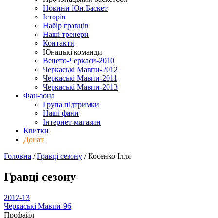
Новини Юн.Баскет
Історія
Набір гравців
Наші тренери
Контакти
Юнацькі команди
Венето-Черкаси-2010
Черкаські Мавпи-2012
Черкаські Мавпи-2011
Черкаські Мавпи-2013
Фан-зона
Група підтримки
Наші фани
Інтернет-магазин
Квитки
Донат
Головна
/
Гравці сезону
/
Косенко Ілля
Гравці сезону
2012-13
Черкаські Мавпи-96
Профайл