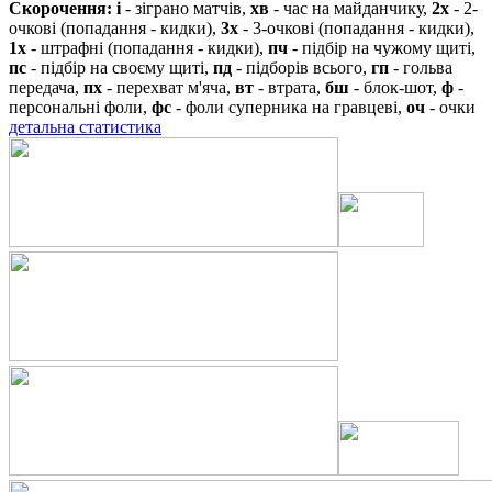
Скорочення:
і
- зіграно матчів,
хв
- час на майданчику,
2х
- 2-
очкові (попадання - кидки),
3х
- 3-очкові (попадання - кидки),
1х
- штрафні (попадання - кидки),
пч
- підбір на чужому щиті,
пс
- підбір на своєму щиті,
пд
- підборів всього,
гп
- гольва
передача,
пх
- перехват м'яча,
вт
- втрата,
бш
- блок-шот,
ф
-
персональні фоли,
фс
- фоли суперника на гравцеві,
оч
- очки
детальна статистика