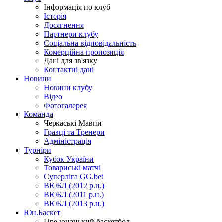
Інформація по клуб
Історія
Досягнення
Партнери клубу
Соціальна відповідальність
Комерційна пропозиція
Дані для зв'язку
Контактні дані
Новини
Новини клубу
Відео
Фотогалерея
Команда
Черкаські Мавпи
Гравці та Тренери
Адміністрація
Турніри
Кубок України
Товариські матчі
Суперліга GG.bet
ВЮБЛ (2012 р.н.)
ВЮБЛ (2011 р.н.)
ВЮБЛ (2013 р.н.)
Юн.Баскет
Про юнацький баскетбол