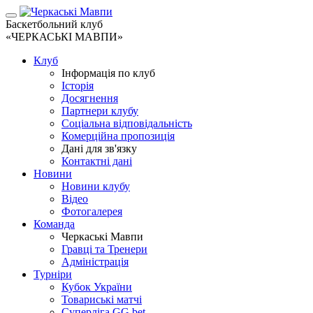
Баскетбольний клуб
«ЧЕРКАСЬКІ МАВПИ»
Клуб
Інформація по клуб
Історія
Досягнення
Партнери клубу
Соціальна відповідальність
Комерційна пропозиція
Дані для зв'язку
Контактні дані
Новини
Новини клубу
Відео
Фотогалерея
Команда
Черкаські Мавпи
Гравці та Тренери
Адміністрація
Турніри
Кубок України
Товариські матчі
Суперліга GG.bet