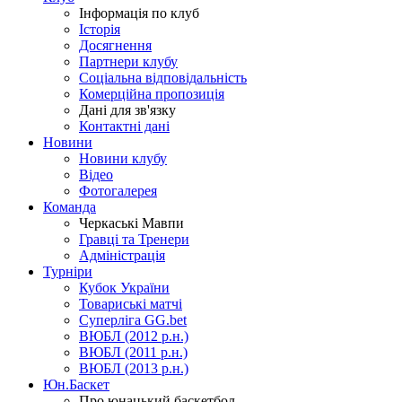
Інформація по клуб
Історія
Досягнення
Партнери клубу
Соціальна відповідальність
Комерційна пропозиція
Дані для зв'язку
Контактні дані
Новини
Новини клубу
Відео
Фотогалерея
Команда
Черкаські Мавпи
Гравці та Тренери
Адміністрація
Турніри
Кубок України
Товариські матчі
Суперліга GG.bet
ВЮБЛ (2012 р.н.)
ВЮБЛ (2011 р.н.)
ВЮБЛ (2013 р.н.)
Юн.Баскет
Про юнацький баскетбол