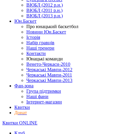
ВЮБЛ (2012 р.н.)
ВЮБЛ (2011 р.н.)
ВЮБЛ (2013 р.н.)
Юн.Баскет
Про юнацький баскетбол
Новини Юн.Баскет
Історія
Набір гравців
Наші тренери
Контакти
Юнацькі команди
Венето-Черкаси-2010
Черкаські Мавпи-2012
Черкаські Мавпи-2011
Черкаські Мавпи-2013
Фан-зона
Група підтримки
Наші фани
Інтернет-магазин
Квитки
Донат
Квитки ONLINE
Клуб