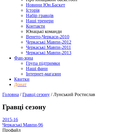
Новини Юн.Баскет
Історія
Набір гравців
Наші тренери
Контакти
Юнацькі команди
Венето-Черкаси-2010
Черкаські Мавпи-2012
Черкаські Мавпи-2011
Черкаські Мавпи-2013
Фан-зона
Група підтримки
Наші фани
Інтернет-магазин
Квитки
Донат
Головна
/
Гравці сезону
/
Лунський Ростислав
Гравці сезону
2015-16
Черкаські Мавпи-96
Профайл