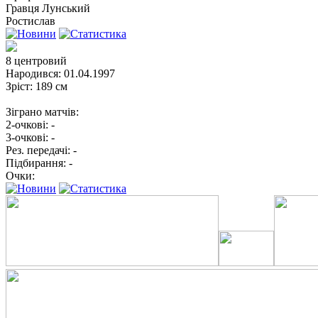
Гравця
Лунський
Ростислав
8
центровий
Народився:
01.04.1997
Зріст:
189 см
Зіграно матчів:
2-очкові:
-
3-очкові:
-
Рез. передачі:
-
Підбирання:
-
Очки: